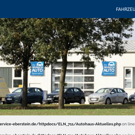
FAHRZE
rvice-eberstein.de/httpdocs/ELN_711/Autohaus-Aktuelles.php
on lin