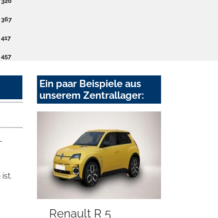
e
320
e
367
e
417
e
457
Ein paar Beispiele aus
unserem Zentrallager:
-
ist.
Renault R 5