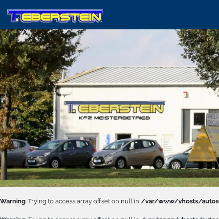
Warning
: Trying to access array offset on null in
/var/www/vhosts/autose