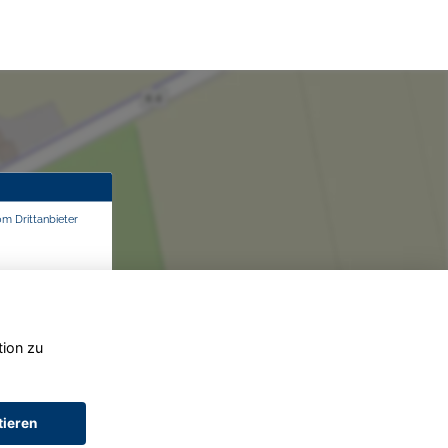
om Drittanbieter
tion zu
tieren