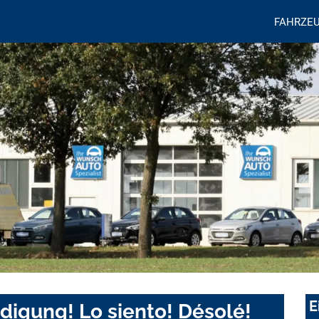
FAHRZE
E
digung! Lo siento! Désolé!