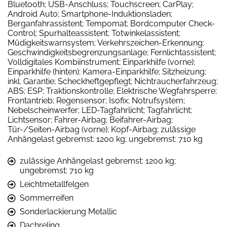
Bluetooth; USB-Anschluss; Touchscreen; CarPlay;
Android Auto; Smartphone-Induktionsladen;
Berganfahrassistent; Tempomat; Bordcomputer Check-
Control; Spurhalteassistent; Totwinkelassistent;
Müdigkeitswarnsystem; Verkehrszeichen-Erkennung;
Geschwindigkeitsbegrenzungsanlage; Fernlichtassistent;
Volldigitales Kombiinstrument; Einparkhilfe (vorne);
Einparkhilfe (hinten); Kamera-Einparkhilfe; Sitzheizung;
inkl. Garantie; Scheckheftgepflegt; Nichtraucherfahrzeug;
ABS; ESP; Traktionskontrolle; Elektrische Wegfahrsperre;
Frontantrieb; Regensensor; Isofix; Notrufsystem;
Nebelscheinwerfer; LED-Tagfahrlicht; Tagfahrlicht;
Lichtsensor; Fahrer-Airbag; Beifahrer-Airbag;
Tür-/Seiten-Airbag (vorne); Kopf-Airbag; zulässige
Anhängelast gebremst: 1200 kg; ungebremst: 710 kg
zulässige Anhängelast gebremst: 1200 kg;
ungebremst: 710 kg
Leichtmetallfelgen
Sommerreifen
Sonderlackierung Metallic
Dachreling