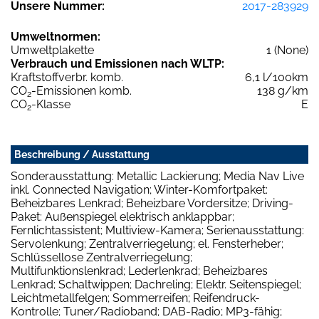
Unsere Nummer:
2017-283929
Umweltnormen:
Umweltplakette
1 (None)
Verbrauch und Emissionen nach WLTP:
Kraftstoffverbr. komb.
6,1 l/100km
CO
-Emissionen komb.
138 g/km
2
CO
-Klasse
E
2
Beschreibung / Ausstattung
Sonderausstattung: Metallic Lackierung; Media Nav Live
inkl. Connected Navigation; Winter-Komfortpaket:
Beheizbares Lenkrad; Beheizbare Vordersitze; Driving-
Paket: Außenspiegel elektrisch anklappbar;
Fernlichtassistent; Multiview-Kamera; Serienausstattung:
Servolenkung; Zentralverriegelung; el. Fensterheber;
Schlüssellose Zentralverriegelung;
Multifunktionslenkrad; Lederlenkrad; Beheizbares
Lenkrad; Schaltwippen; Dachreling; Elektr. Seitenspiegel;
Leichtmetallfelgen; Sommerreifen; Reifendruck-
Kontrolle; Tuner/Radioband; DAB-Radio; MP3-fähig;