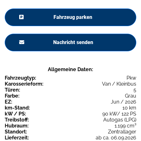
Fahrzeug parken
Nachricht senden
Allgemeine Daten:
Fahrzeugtyp:
Pkw
Karosserieform:
Van / Kleinbus
Türen:
5
Farbe:
Grau
EZ:
Jun / 2026
km-Stand:
10 km
kW / PS:
90 kW/ 122 PS
Treibstoff:
Autogas (LPG)
Hubraum:
1.199 cm³
Standort:
Zentrallager
Lieferzeit:
ab ca. 06.09.2026