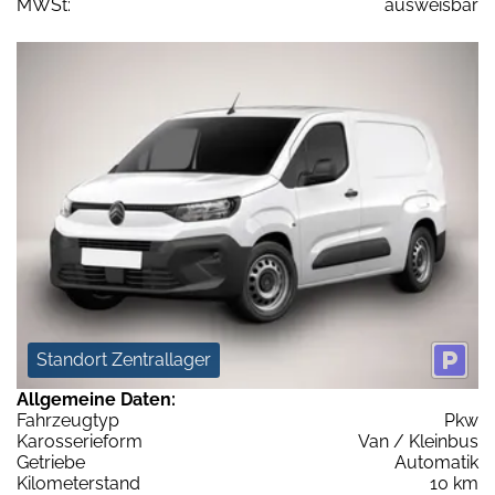
MWSt:
ausweisbar
Standort Zentrallager
Allgemeine Daten:
Fahrzeugtyp
Pkw
Karosserieform
Van / Kleinbus
Getriebe
Automatik
Kilometerstand
10 km