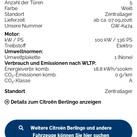
Anzahl der Türen
5
Farbe
Weiß
Standort
Zentrallager
Lieferzeit
ab ca. 07.09.2026
Unsere Nummer
GW-K474
Motor:
kW / PS
100 kW / 136 PS
Treibstoff
Elektro
Umweltnormen:
Umweltplakette
1 (None)
Verbrauch und Emissionen nach WLTP:
Energieverbr. komb.
18,8 kWh/100km
CO
-Emissionen komb.
0 g/km
2
CO
-Klasse
A
2
Standort
Zentrallager
Details zum Citroën Berlingo anzeigen
Weitere Citroën Berlingo und andere
Fahrzeuge können Sie hier suchen