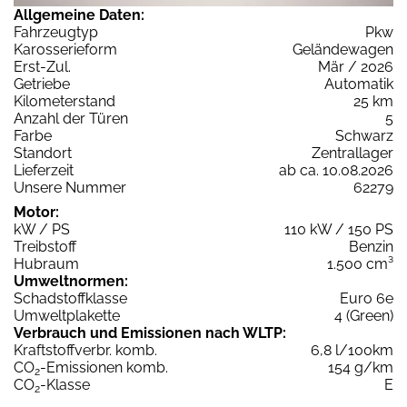
Allgemeine Daten:
Fahrzeugtyp
Pkw
Karosserieform
Geländewagen
Erst-Zul.
Mär / 2026
Getriebe
Automatik
Kilometerstand
25 km
Anzahl der Türen
5
Farbe
Schwarz
Standort
Zentrallager
Lieferzeit
ab ca. 10.08.2026
Unsere Nummer
62279
Motor:
kW / PS
110 kW / 150 PS
Treibstoff
Benzin
Hubraum
1.500 cm³
Umweltnormen:
Schadstoffklasse
Euro 6e
Umweltplakette
4 (Green)
Verbrauch und Emissionen nach WLTP:
Kraftstoffverbr. komb.
6,8 l/100km
CO
-Emissionen komb.
154 g/km
2
CO
-Klasse
E
2