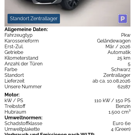
Standort Zentrallager
Allgemeine Daten:
Fahrzeugtyp
Pkw
Karosserieform
Geländewagen
Erst-Zul.
Mär / 2026
Getriebe
Automatik
Kilometerstand
25 km
Anzahl der Türen
5
Farbe
Schwarz
Standort
Zentrallager
Lieferzeit
ab ca. 10.08.2026
Unsere Nummer
62187
Motor:
kW / PS
110 kW / 150 PS
Treibstoff
Benzin
Hubraum
1.500 cm³
Umweltnormen:
Schadstoffklasse
Euro 6e
Umweltplakette
4 (Green)
Verbrauch und Emissionen nach WLTP: