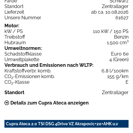
Farbe
Schwarz
Standort
Zentrallager
Lieferzeit
ab ca. 10.08.2026
Unsere Nummer
61627
Motor:
kW / PS
110 kW / 150 PS
Treibstoff
Benzin
Hubraum
1.500 cm³
Umweltnormen:
Schadstoffklasse
Euro 6e
Umweltplakette
4 (Green)
Verbrauch und Emissionen nach WLTP:
Kraftstoffverbr. komb.
6,8 l/100km
CO
-Emissionen komb.
155 g/km
2
CO
-Klasse
E
2
Standort
Zentrallager
Details zum Cupra Ateca anzeigen
Cupra Ateca 2.0 TSI DSG 4Drive VZ Akrapovic+20+AHK u.v