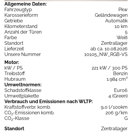
Allgemeine Daten:
Fahrzeugtyp
Pkw
Karosserieform
Geländewagen
Getriebe
Automatik
Kilometerstand
10 km
Anzahl der Türen
5
Farbe
Weiß
Standort
Zentrallager
Lieferzeit
ab ca. 10.08.2026
Unsere Nummer
10105_NW_RGB-VS
Motor:
kW / PS
221 kW / 300 PS
Treibstoff
Benzin
Hubraum
1.984 cm³
Umweltnormen:
Schadstoffklasse
Euro6
Umweltplakette
4 (Green)
Verbrauch und Emissionen nach WLTP:
Kraftstoffverbr. komb.
9,0 l/100km
CO
-Emissionen komb.
206 g/km
2
CO
-Klasse
G
2
Standort
Zentrallager