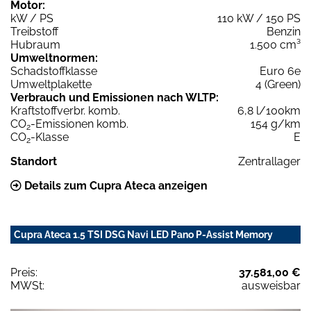
Motor:
kW / PS
110 kW / 150 PS
Treibstoff
Benzin
Hubraum
1.500 cm³
Umweltnormen:
Schadstoffklasse
Euro 6e
Umweltplakette
4 (Green)
Verbrauch und Emissionen nach WLTP:
Kraftstoffverbr. komb.
6,8 l/100km
CO
-Emissionen komb.
154 g/km
2
CO
-Klasse
E
2
Standort
Zentrallager
Details zum Cupra Ateca anzeigen
Cupra Ateca 1.5 TSI DSG Navi LED Pano P-Assist Memory
Preis:
37.581,00 €
MWSt:
ausweisbar