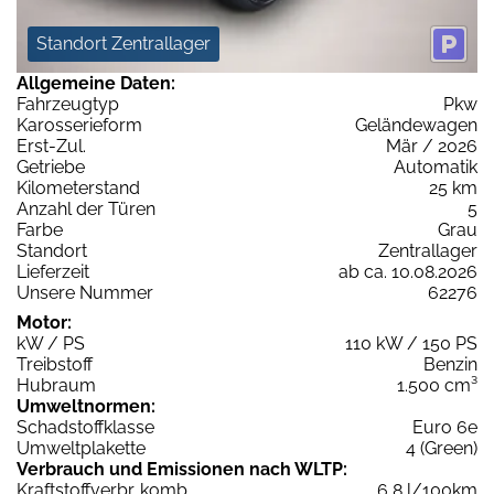
Standort Zentrallager
Allgemeine Daten:
Fahrzeugtyp
Pkw
Karosserieform
Geländewagen
Erst-Zul.
Mär / 2026
Getriebe
Automatik
Kilometerstand
25 km
Anzahl der Türen
5
Farbe
Grau
Standort
Zentrallager
Lieferzeit
ab ca. 10.08.2026
Unsere Nummer
62276
Motor:
kW / PS
110 kW / 150 PS
Treibstoff
Benzin
Hubraum
1.500 cm³
Umweltnormen:
Schadstoffklasse
Euro 6e
Umweltplakette
4 (Green)
Verbrauch und Emissionen nach WLTP:
Kraftstoffverbr. komb.
6,8 l/100km