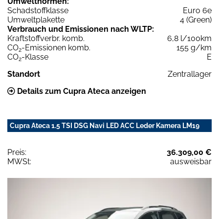
Umweltnormen:
Schadstoffklasse
Euro 6e
Umweltplakette
4 (Green)
Verbrauch und Emissionen nach WLTP:
Kraftstoffverbr. komb.
6,8 l/100km
CO
-Emissionen komb.
155 g/km
2
CO
-Klasse
E
2
Standort
Zentrallager
Details zum Cupra Ateca anzeigen
Cupra Ateca 1.5 TSI DSG Navi LED ACC Leder Kamera LM19
Preis:
36.309,00 €
MWSt:
ausweisbar