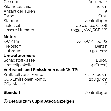
Getriebe
Automatik
Kilometerstand
10 km
Anzahl der Türen
5
Farbe
Grau
Standort
Zentrallager
Lieferzeit
ab ca. 10.08.2026
Unsere Nummer
10335_NW_RGB-VS
Motor:
kW / PS
221 kW / 300 PS
Treibstoff
Benzin
Hubraum
1.984 cm³
Umweltnormen:
Schadstoffklasse
Euro6
Umweltplakette
4 (Green)
Verbrauch und Emissionen nach WLTP:
Kraftstoffverbr. komb.
9,2 l/100km
CO
-Emissionen komb.
208 g/km
2
CO
-Klasse
G
2
Standort
Zentrallager
Details zum Cupra Ateca anzeigen