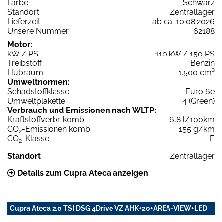
Farbe
Schwarz
Standort
Zentrallager
Lieferzeit
ab ca. 10.08.2026
Unsere Nummer
62188
Motor:
kW / PS
110 kW / 150 PS
Treibstoff
Benzin
Hubraum
1.500 cm³
Umweltnormen:
Schadstoffklasse
Euro 6e
Umweltplakette
4 (Green)
Verbrauch und Emissionen nach WLTP:
Kraftstoffverbr. komb.
6,8 l/100km
CO
-Emissionen komb.
155 g/km
2
CO
-Klasse
E
2
Standort
Zentrallager
Details zum Cupra Ateca anzeigen
Cupra Ateca 2.0 TSI DSG 4Drive VZ AHK+20+AREA-VIEW+LED