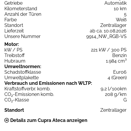
Getriebe
Automatik
Kilometerstand
10 km
Anzahl der Türen
5
Farbe
Weiß
Standort
Zentrallager
Lieferzeit
ab ca. 10.08.2026
Unsere Nummer
9914_NW_RGB-VS
Motor:
kW / PS
221 kW / 300 PS
Treibstoff
Benzin
Hubraum
1.984 cm³
Umweltnormen:
Schadstoffklasse
Euro6
Umweltplakette
4 (Green)
Verbrauch und Emissionen nach WLTP:
Kraftstoffverbr. komb.
9,2 l/100km
CO
-Emissionen komb.
208 g/km
2
CO
-Klasse
G
2
Standort
Zentrallager
Details zum Cupra Ateca anzeigen