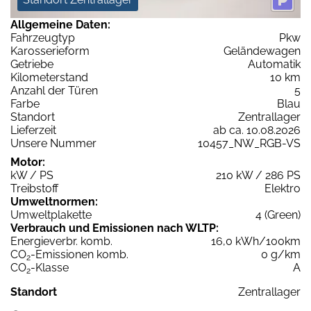
Allgemeine Daten:
Fahrzeugtyp
Pkw
Karosserieform
Geländewagen
Getriebe
Automatik
Kilometerstand
10 km
Anzahl der Türen
5
Farbe
Blau
Standort
Zentrallager
Lieferzeit
ab ca. 10.08.2026
Unsere Nummer
10457_NW_RGB-VS
Motor:
kW / PS
210 kW / 286 PS
Treibstoff
Elektro
Umweltnormen:
Umweltplakette
4 (Green)
Verbrauch und Emissionen nach WLTP:
Energieverbr. komb.
16,0 kWh/100km
CO
-Emissionen komb.
0 g/km
2
CO
-Klasse
A
2
Standort
Zentrallager