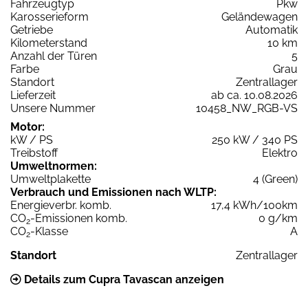
Fahrzeugtyp
Pkw
Karosserieform
Geländewagen
Getriebe
Automatik
Kilometerstand
10 km
Anzahl der Türen
5
Farbe
Grau
Standort
Zentrallager
Lieferzeit
ab ca. 10.08.2026
Unsere Nummer
10458_NW_RGB-VS
Motor:
kW / PS
250 kW / 340 PS
Treibstoff
Elektro
Umweltnormen:
Umweltplakette
4 (Green)
Verbrauch und Emissionen nach WLTP:
Energieverbr. komb.
17,4 kWh/100km
CO
-Emissionen komb.
0 g/km
2
CO
-Klasse
A
2
Standort
Zentrallager
Details zum Cupra Tavascan anzeigen