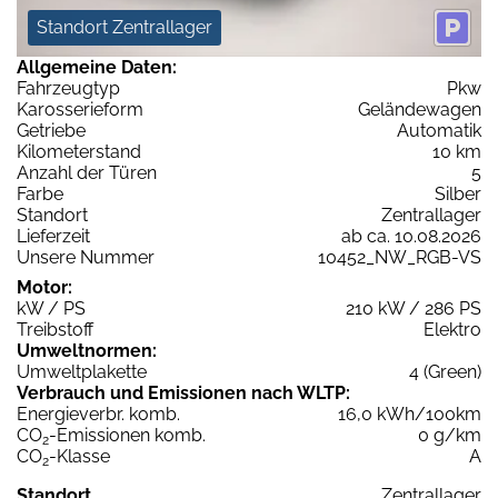
Standort Zentrallager
Allgemeine Daten:
Fahrzeugtyp
Pkw
Karosserieform
Geländewagen
Getriebe
Automatik
Kilometerstand
10 km
Anzahl der Türen
5
Farbe
Silber
Standort
Zentrallager
Lieferzeit
ab ca. 10.08.2026
Unsere Nummer
10452_NW_RGB-VS
Motor:
kW / PS
210 kW / 286 PS
Treibstoff
Elektro
Umweltnormen:
Umweltplakette
4 (Green)
Verbrauch und Emissionen nach WLTP:
Energieverbr. komb.
16,0 kWh/100km
CO
-Emissionen komb.
0 g/km
2
CO
-Klasse
A
2
Standort
Zentrallager