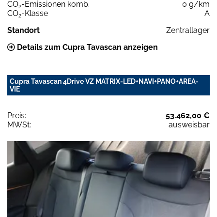
CO
-Emissionen komb.
0 g/km
2
CO
-Klasse
A
2
Standort
Zentrallager
Details zum Cupra Tavascan anzeigen
Cupra Tavascan 4Drive VZ MATRIX-LED+NAVI+PANO+AREA-
VIE
Preis:
53.462,00 €
MWSt:
ausweisbar