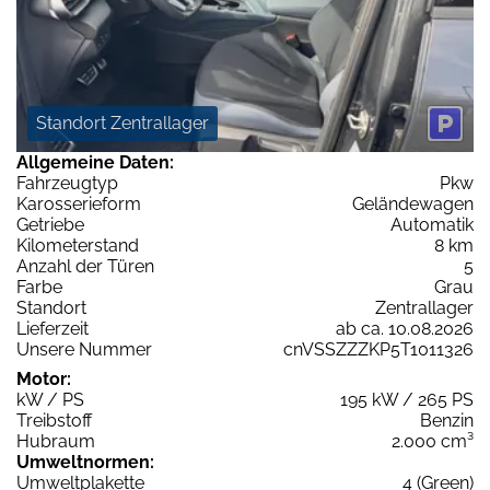
Standort Zentrallager
Allgemeine Daten:
Fahrzeugtyp
Pkw
Karosserieform
Geländewagen
Getriebe
Automatik
Kilometerstand
8 km
Anzahl der Türen
5
Farbe
Grau
Standort
Zentrallager
Lieferzeit
ab ca. 10.08.2026
Unsere Nummer
cnVSSZZZKP5T1011326
Motor:
kW / PS
195 kW / 265 PS
Treibstoff
Benzin
Hubraum
2.000 cm³
Umweltnormen:
Umweltplakette
4 (Green)