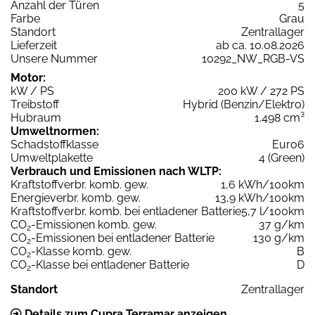
Anzahl der Türen
5
Farbe
Grau
Standort
Zentrallager
Lieferzeit
ab ca. 10.08.2026
Unsere Nummer
10292_NW_RGB-VS
Motor:
kW / PS
200 kW / 272 PS
Treibstoff
Hybrid (Benzin/Elektro)
Hubraum
1.498 cm³
Umweltnormen:
Schadstoffklasse
Euro6
Umweltplakette
4 (Green)
Verbrauch und Emissionen nach WLTP:
Kraftstoffverbr. komb. gew.
1,6 kWh/100km
Energieverbr. komb. gew.
13,9 kWh/100km
Kraftstoffverbr. komb. bei entladener Batterie
5,7 l/100km
CO
-Emissionen komb. gew.
37 g/km
2
CO
-Emissionen bei entladener Batterie
130 g/km
2
CO
-Klasse komb. gew.
B
2
CO
-Klasse bei entladener Batterie
D
2
Standort
Zentrallager
Details zum Cupra Terramar anzeigen