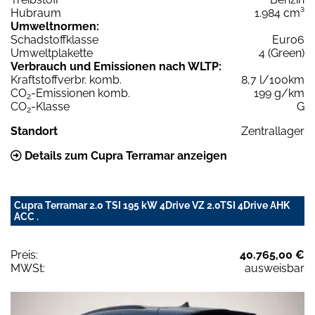
Hubraum
1.984 cm³
Umweltnormen:
Schadstoffklasse
Euro6
Umweltplakette
4 (Green)
Verbrauch und Emissionen nach WLTP:
Kraftstoffverbr. komb.
8,7 l/100km
CO
-Emissionen komb.
199 g/km
2
CO
-Klasse
G
2
Standort
Zentrallager
Details zum Cupra Terramar anzeigen
Cupra Terramar 2.0 TSI 195 kW 4Drive VZ 2.0TSI 4Drive AHK
ACC .
Preis:
40.765,00 €
MWSt:
ausweisbar