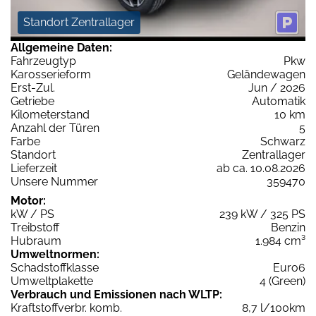
Standort Zentrallager
Allgemeine Daten:
Fahrzeugtyp
Pkw
Karosserieform
Geländewagen
Erst-Zul.
Jun / 2026
Getriebe
Automatik
Kilometerstand
10 km
Anzahl der Türen
5
Farbe
Schwarz
Standort
Zentrallager
Lieferzeit
ab ca. 10.08.2026
Unsere Nummer
359470
Motor:
kW / PS
239 kW / 325 PS
Treibstoff
Benzin
Hubraum
1.984 cm³
Umweltnormen:
Schadstoffklasse
Euro6
Umweltplakette
4 (Green)
Verbrauch und Emissionen nach WLTP:
Kraftstoffverbr. komb.
8,7 l/100km