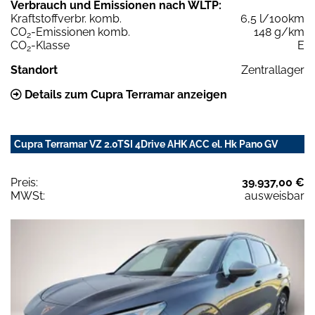
Verbrauch und Emissionen nach WLTP:
Kraftstoffverbr. komb.
6,5 l/100km
CO
-Emissionen komb.
148 g/km
2
CO
-Klasse
E
2
Standort
Zentrallager
Details zum Cupra Terramar anzeigen
Cupra Terramar VZ 2.0TSI 4Drive AHK ACC el. Hk Pano GV
Preis:
39.937,00 €
MWSt:
ausweisbar