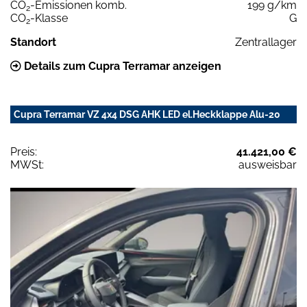
CO
-Emissionen komb.
199 g/km
2
CO
-Klasse
G
2
Standort
Zentrallager
Details zum Cupra Terramar anzeigen
Cupra Terramar VZ 4x4 DSG AHK LED el.Heckklappe Alu-20
Preis:
41.421,00 €
MWSt:
ausweisbar