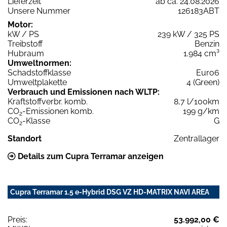
Lieferzeit
ab ca. 24.08.2026
Unsere Nummer
126183ABT
Motor:
kW / PS
239 kW / 325 PS
Treibstoff
Benzin
Hubraum
1.984 cm³
Umweltnormen:
Schadstoffklasse
Euro6
Umweltplakette
4 (Green)
Verbrauch und Emissionen nach WLTP:
Kraftstoffverbr. komb.
8,7 l/100km
CO
-Emissionen komb.
199 g/km
2
CO
-Klasse
G
2
Standort
Zentrallager
Details zum Cupra Terramar anzeigen
Cupra Terramar 1.5 e-Hybrid DSG VZ HD-MATRIX NAVI AREA
Preis:
53.992,00 €