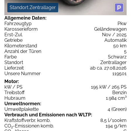
Standort Zentrallager
Allgemeine Daten:
Fahrzeugtyp
Pkw
Karosserieform
Geländewagen
Erst-Zul.
Nov / 2025
Getriebe
Automatik
Kilometerstand
50 km
Anzahl der Türen
5
Farbe
Schwarz
Standort
Zentrallager
Lieferzeit
ab ca. 27.08.2026
Unsere Nummer
119501
Motor:
kW / PS
195 kW / 265 PS
Treibstoff
Benzin
Hubraum
1.984 cm³
Umweltnormen:
Umweltplakette
4 (Green)
Verbrauch und Emissionen nach WLTP:
Kraftstoffverbr. komb.
8,5 l/100km
CO
-Emissionen komb.
194 g/km
2