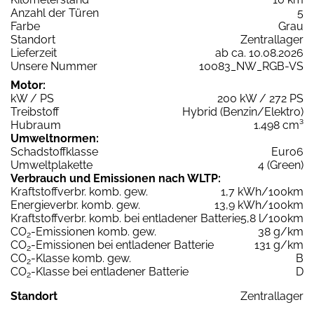
Anzahl der Türen
5
Farbe
Grau
Standort
Zentrallager
Lieferzeit
ab ca. 10.08.2026
Unsere Nummer
10083_NW_RGB-VS
Motor:
kW / PS
200 kW / 272 PS
Treibstoff
Hybrid (Benzin/Elektro)
Hubraum
1.498 cm³
Umweltnormen:
Schadstoffklasse
Euro6
Umweltplakette
4 (Green)
Verbrauch und Emissionen nach WLTP:
Kraftstoffverbr. komb. gew.
1,7 kWh/100km
Energieverbr. komb. gew.
13,9 kWh/100km
Kraftstoffverbr. komb. bei entladener Batterie
5,8 l/100km
CO
-Emissionen komb. gew.
38 g/km
2
CO
-Emissionen bei entladener Batterie
131 g/km
2
CO
-Klasse komb. gew.
B
2
CO
-Klasse bei entladener Batterie
D
2
Standort
Zentrallager