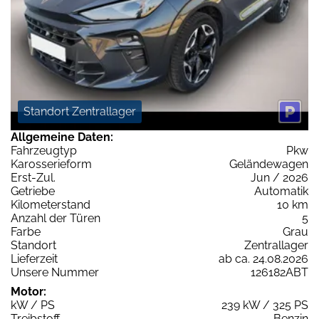
Standort Zentrallager
Allgemeine Daten:
Fahrzeugtyp
Pkw
Karosserieform
Geländewagen
Erst-Zul.
Jun / 2026
Getriebe
Automatik
Kilometerstand
10 km
Anzahl der Türen
5
Farbe
Grau
Standort
Zentrallager
Lieferzeit
ab ca. 24.08.2026
Unsere Nummer
126182ABT
Motor:
kW / PS
239 kW / 325 PS
Treibstoff
Benzin