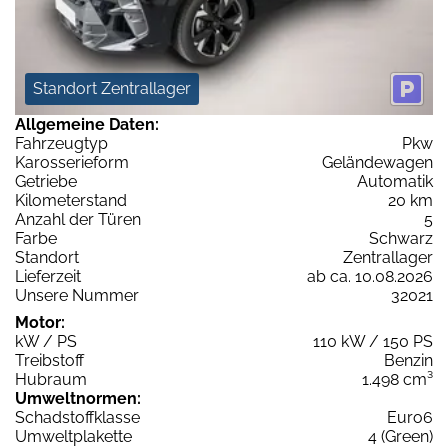
Standort Zentrallager
Allgemeine Daten:
Fahrzeugtyp
Pkw
Karosserieform
Geländewagen
Getriebe
Automatik
Kilometerstand
20 km
Anzahl der Türen
5
Farbe
Schwarz
Standort
Zentrallager
Lieferzeit
ab ca. 10.08.2026
Unsere Nummer
32021
Motor:
kW / PS
110 kW / 150 PS
Treibstoff
Benzin
Hubraum
1.498 cm³
Umweltnormen:
Schadstoffklasse
Euro6
Umweltplakette
4 (Green)