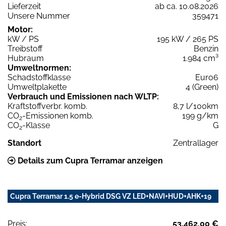
Lieferzeit
ab ca. 10.08.2026
Unsere Nummer
359471
Motor:
kW / PS
195 kW / 265 PS
Treibstoff
Benzin
Hubraum
1.984 cm³
Umweltnormen:
Schadstoffklasse
Euro6
Umweltplakette
4 (Green)
Verbrauch und Emissionen nach WLTP:
Kraftstoffverbr. komb.
8,7 l/100km
CO
-Emissionen komb.
199 g/km
2
CO
-Klasse
G
2
Standort
Zentrallager
Details zum Cupra Terramar anzeigen
Cupra Terramar 1.5 e-Hybrid DSG VZ LED+NAVI+HUD+AHK+19
Preis:
53.462,00 €