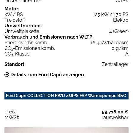
Unsere Nummer
GAAK
Motor:
kW / PS
125 kW / 170 PS
Treibstoff
Elektro
Umweltnormen:
Umweltplakette
4 (Green)
Verbrauch und Emissionen nach WLTP:
Energieverbr. komb.
16,4 kWh/100km
CO
-Emissionen komb.
0 g/km
2
CO
-Klasse
A
2
Standort
Zentrallager
Details zum Ford Capri anzeigen
Ford Capri COLLECTION RWD 286PS FAP Wärmepumpe B&O
Preis:
59.718,00 €
MWSt:
ausweisbar