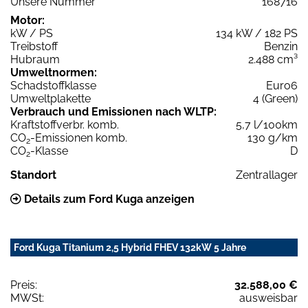
Unsere Nummer
168716
Motor:
kW / PS
134 kW / 182 PS
Treibstoff
Benzin
Hubraum
2.488 cm³
Umweltnormen:
Schadstoffklasse
Euro6
Umweltplakette
4 (Green)
Verbrauch und Emissionen nach WLTP:
Kraftstoffverbr. komb.
5,7 l/100km
CO
-Emissionen komb.
130 g/km
2
CO
-Klasse
D
2
Standort
Zentrallager
Details zum Ford Kuga anzeigen
Ford Kuga Titanium 2,5 Hybrid FHEV 132kW 5 Jahre
Preis:
32.588,00 €
MWSt:
ausweisbar