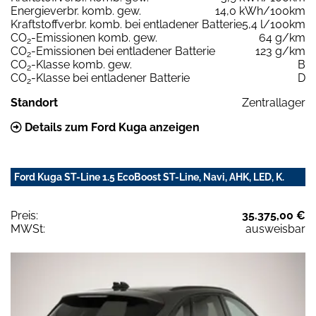
Energieverbr. komb. gew.
14,0 kWh/100km
Kraftstoffverbr. komb. bei entladener Batterie
5,4 l/100km
CO
-Emissionen komb. gew.
64 g/km
2
CO
-Emissionen bei entladener Batterie
123 g/km
2
CO
-Klasse komb. gew.
B
2
CO
-Klasse bei entladener Batterie
D
2
Standort
Zentrallager
Details zum Ford Kuga anzeigen
Ford Kuga ST-Line 1.5 EcoBoost ST-Line, Navi, AHK, LED, K.
Preis:
35.375,00 €
MWSt:
ausweisbar