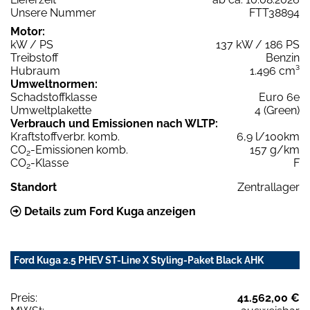
Unsere Nummer
FTT38894
Motor:
kW / PS
137 kW / 186 PS
Treibstoff
Benzin
Hubraum
1.496 cm³
Umweltnormen:
Schadstoffklasse
Euro 6e
Umweltplakette
4 (Green)
Verbrauch und Emissionen nach WLTP:
Kraftstoffverbr. komb.
6,9 l/100km
CO
-Emissionen komb.
157 g/km
2
CO
-Klasse
F
2
Standort
Zentrallager
Details zum Ford Kuga anzeigen
Ford Kuga 2.5 PHEV ST-Line X Styling-Paket Black AHK
Preis:
41.562,00 €