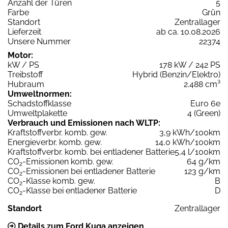
Anzahl der Türen
5
Farbe
Grün
Standort
Zentrallager
Lieferzeit
ab ca. 10.08.2026
Unsere Nummer
22374
Motor:
kW / PS
178 kW / 242 PS
Treibstoff
Hybrid (Benzin/Elektro)
Hubraum
2.488 cm³
Umweltnormen:
Schadstoffklasse
Euro 6e
Umweltplakette
4 (Green)
Verbrauch und Emissionen nach WLTP:
Kraftstoffverbr. komb. gew.
3,9 kWh/100km
Energieverbr. komb. gew.
14,0 kWh/100km
Kraftstoffverbr. komb. bei entladener Batterie
5,4 l/100km
CO
-Emissionen komb. gew.
64 g/km
2
CO
-Emissionen bei entladener Batterie
123 g/km
2
CO
-Klasse komb. gew.
B
2
CO
-Klasse bei entladener Batterie
D
2
Standort
Zentrallager
Details zum Ford Kuga anzeigen