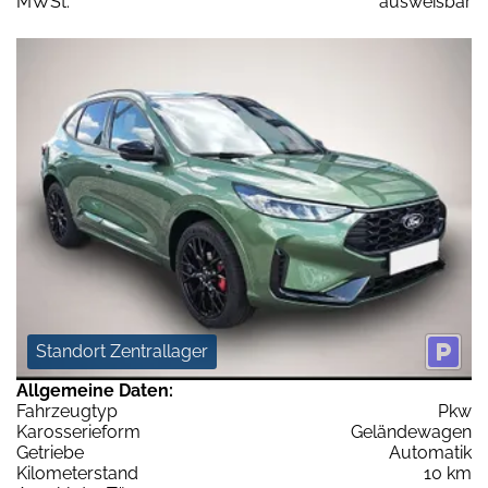
MWSt:
ausweisbar
Standort Zentrallager
Allgemeine Daten:
Fahrzeugtyp
Pkw
Karosserieform
Geländewagen
Getriebe
Automatik
Kilometerstand
10 km