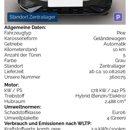
Standort Zentrallager
Allgemeine Daten:
Fahrzeugtyp
Pkw
Karosserieform
Geländewagen
Getriebe
Automatik
Kilometerstand
10 km
Anzahl der Türen
5
Farbe
Grau
Standort
Zentrallager
Lieferzeit
ab ca. 10.08.2026
Unsere Nummer
360075
Motor:
kW / PS
178 kW / 242 PS
Treibstoff
Hybrid (Benzin/Elektro)
Hubraum
2.488 cm³
Umweltnormen:
Schadstoffklasse
Euro6
Umweltplakette
4 (Green)
Verbrauch und Emissionen nach WLTP:
Kraftstoffverbr. komb. gew.
3,9 kWh/100km