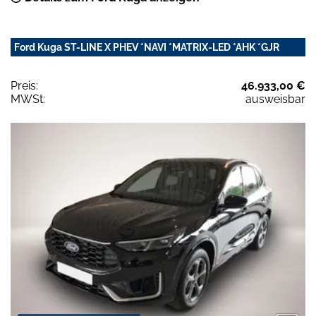
Ford Kuga ST-LINE X PHEV *NAVI *MATRIX-LED *AHK *GJR
Preis:
46.933,00 €
MWSt:
ausweisbar