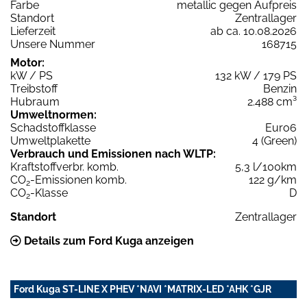
Farbe
metallic gegen Aufpreis
Standort
Zentrallager
Lieferzeit
ab ca. 10.08.2026
Unsere Nummer
168715
Motor:
kW / PS
132 kW / 179 PS
Treibstoff
Benzin
Hubraum
2.488 cm³
Umweltnormen:
Schadstoffklasse
Euro6
Umweltplakette
4 (Green)
Verbrauch und Emissionen nach WLTP:
Kraftstoffverbr. komb.
5,3 l/100km
CO
-Emissionen komb.
122 g/km
2
CO
-Klasse
D
2
Standort
Zentrallager
Details zum Ford Kuga anzeigen
Ford Kuga ST-LINE X PHEV *NAVI *MATRIX-LED *AHK *GJR