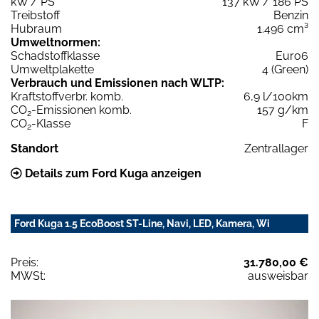
kW / PS
137 kW / 186 PS
Treibstoff
Benzin
Hubraum
1.496 cm³
Umweltnormen:
Schadstoffklasse
Euro6
Umweltplakette
4 (Green)
Verbrauch und Emissionen nach WLTP:
Kraftstoffverbr. komb.
6,9 l/100km
CO
-Emissionen komb.
157 g/km
2
CO
-Klasse
F
2
Standort
Zentrallager
Details zum Ford Kuga anzeigen
Ford Kuga 1.5 EcoBoost ST-Line, Navi, LED, Kamera, Wi
Preis:
31.780,00 €
MWSt:
ausweisbar