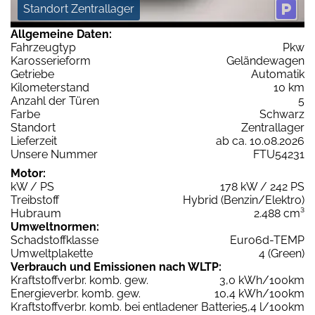
Standort Zentrallager
Allgemeine Daten:
Fahrzeugtyp
Pkw
Karosserieform
Geländewagen
Getriebe
Automatik
Kilometerstand
10 km
Anzahl der Türen
5
Farbe
Schwarz
Standort
Zentrallager
Lieferzeit
ab ca. 10.08.2026
Unsere Nummer
FTU54231
Motor:
kW / PS
178 kW / 242 PS
Treibstoff
Hybrid (Benzin/Elektro)
Hubraum
2.488 cm³
Umweltnormen:
Schadstoffklasse
Euro6d-TEMP
Umweltplakette
4 (Green)
Verbrauch und Emissionen nach WLTP:
Kraftstoffverbr. komb. gew.
3,0 kWh/100km
Energieverbr. komb. gew.
10,4 kWh/100km
Kraftstoffverbr. komb. bei entladener Batterie
5,4 l/100km