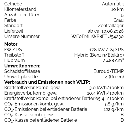
Getriebe
Automatik
Kilometerstand
10 km
Anzahl der Türen
5
Farbe
Grau
Standort
Zentrallager
Lieferzeit
ab ca. 10.08.2026
Unsere Nummer
WF0FMHWP8FTU54230
Motor:
kW / PS
178 kW / 242 PS
Treibstoff
Hybrid (Benzin/Elektro)
Hubraum
2.488 cm³
Umweltnormen:
Schadstoffklasse
Euro6d-TEMP
Umweltplakette
4 (Green)
Verbrauch und Emissionen nach WLTP:
Kraftstoffverbr. komb. gew.
3,0 kWh/100km
Energieverbr. komb. gew.
10,4 kWh/100km
Kraftstoffverbr. komb. bei entladener Batterie
5,4 l/100km
CO
-Emissionen komb. gew.
58 g/km
2
CO
-Emissionen bei entladener Batterie
122 g/km
2
CO
-Klasse komb. gew.
B
2
CO
-Klasse bei entladener Batterie
D
2