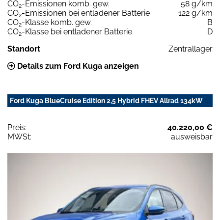
CO
-Emissionen komb. gew.
58 g/km
2
CO
-Emissionen bei entladener Batterie
122 g/km
2
CO
-Klasse komb. gew.
B
2
CO
-Klasse bei entladener Batterie
D
2
Standort
Zentrallager
Details zum Ford Kuga anzeigen
Ford Kuga BlueCruise Edition 2,5 Hybrid FHEV Allrad 134kW
Preis:
40.220,00 €
MWSt:
ausweisbar