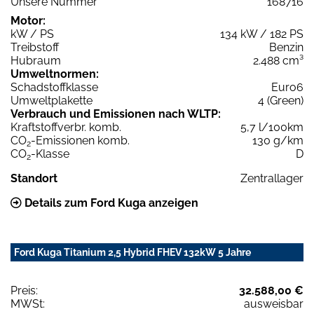
Unsere Nummer
168716
Motor:
kW / PS
134 kW / 182 PS
Treibstoff
Benzin
Hubraum
2.488 cm³
Umweltnormen:
Schadstoffklasse
Euro6
Umweltplakette
4 (Green)
Verbrauch und Emissionen nach WLTP:
Kraftstoffverbr. komb.
5,7 l/100km
CO
-Emissionen komb.
130 g/km
2
CO
-Klasse
D
2
Standort
Zentrallager
Details zum Ford Kuga anzeigen
Ford Kuga Titanium 2,5 Hybrid FHEV 132kW 5 Jahre
Preis:
32.588,00 €
MWSt:
ausweisbar