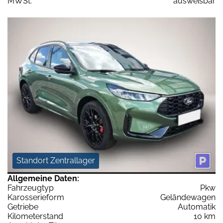
MWSt:
ausweisbar
Standort Zentrallager
Allgemeine Daten:
Fahrzeugtyp
Pkw
Karosserieform
Geländewagen
Getriebe
Automatik
Kilometerstand
10 km