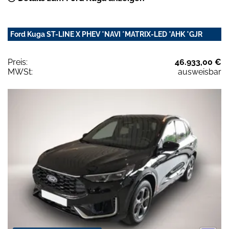
Ford Kuga ST-LINE X PHEV *NAVI *MATRIX-LED *AHK *GJR
Preis:
46.933,00 €
MWSt:
ausweisbar