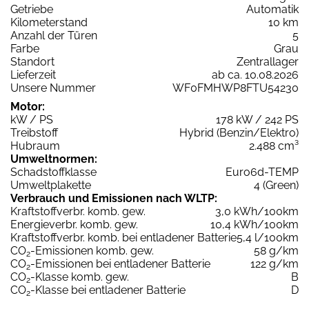
Getriebe
Automatik
Kilometerstand
10 km
Anzahl der Türen
5
Farbe
Grau
Standort
Zentrallager
Lieferzeit
ab ca. 10.08.2026
Unsere Nummer
WF0FMHWP8FTU54230
Motor:
kW / PS
178 kW / 242 PS
Treibstoff
Hybrid (Benzin/Elektro)
Hubraum
2.488 cm³
Umweltnormen:
Schadstoffklasse
Euro6d-TEMP
Umweltplakette
4 (Green)
Verbrauch und Emissionen nach WLTP:
Kraftstoffverbr. komb. gew.
3,0 kWh/100km
Energieverbr. komb. gew.
10,4 kWh/100km
Kraftstoffverbr. komb. bei entladener Batterie
5,4 l/100km
CO
-Emissionen komb. gew.
58 g/km
2
CO
-Emissionen bei entladener Batterie
122 g/km
2
CO
-Klasse komb. gew.
B
2
CO
-Klasse bei entladener Batterie
D
2