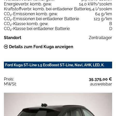
Energieverbr. komb. gew.
14,0 kWh/100km
Kraftstoffverbr. komb. bei entladener Batterie
5,4 l/100km
CO
-Emissionen komb. gew.
64 g/km
2
CO
-Emissionen bei entladener Batterie
123 g/km
2
CO
-Klasse komb. gew.
B
2
CO
-Klasse bei entladener Batterie
D
2
Standort
Zentrallager
Details zum Ford Kuga anzeigen
Ford Kuga ST-Line 1.5 EcoBoost ST-Line, Navi, AHK, LED, K.
Preis:
35.375,00 €
MWSt:
ausweisbar