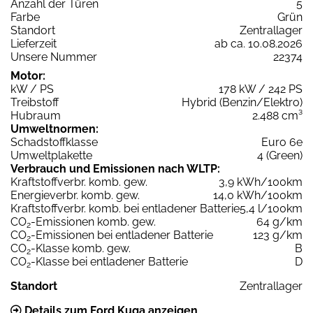
Anzahl der Türen
5
Farbe
Grün
Standort
Zentrallager
Lieferzeit
ab ca. 10.08.2026
Unsere Nummer
22374
Motor:
kW / PS
178 kW / 242 PS
Treibstoff
Hybrid (Benzin/Elektro)
Hubraum
2.488 cm³
Umweltnormen:
Schadstoffklasse
Euro 6e
Umweltplakette
4 (Green)
Verbrauch und Emissionen nach WLTP:
Kraftstoffverbr. komb. gew.
3,9 kWh/100km
Energieverbr. komb. gew.
14,0 kWh/100km
Kraftstoffverbr. komb. bei entladener Batterie
5,4 l/100km
CO
-Emissionen komb. gew.
64 g/km
2
CO
-Emissionen bei entladener Batterie
123 g/km
2
CO
-Klasse komb. gew.
B
2
CO
-Klasse bei entladener Batterie
D
2
Standort
Zentrallager
Details zum Ford Kuga anzeigen