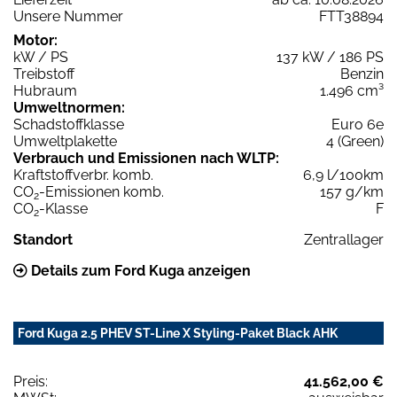
Unsere Nummer
FTT38894
Motor:
kW / PS
137 kW / 186 PS
Treibstoff
Benzin
Hubraum
1.496 cm³
Umweltnormen:
Schadstoffklasse
Euro 6e
Umweltplakette
4 (Green)
Verbrauch und Emissionen nach WLTP:
Kraftstoffverbr. komb.
6,9 l/100km
CO
-Emissionen komb.
157 g/km
2
CO
-Klasse
F
2
Standort
Zentrallager
Details zum Ford Kuga anzeigen
Ford Kuga 2.5 PHEV ST-Line X Styling-Paket Black AHK
Preis:
41.562,00 €