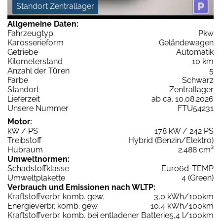
Standort Zentrallager
Allgemeine Daten:
Fahrzeugtyp
Pkw
Karosserieform
Geländewagen
Getriebe
Automatik
Kilometerstand
10 km
Anzahl der Türen
5
Farbe
Schwarz
Standort
Zentrallager
Lieferzeit
ab ca. 10.08.2026
Unsere Nummer
FTU54231
Motor:
kW / PS
178 kW / 242 PS
Treibstoff
Hybrid (Benzin/Elektro)
Hubraum
2.488 cm³
Umweltnormen:
Schadstoffklasse
Euro6d-TEMP
Umweltplakette
4 (Green)
Verbrauch und Emissionen nach WLTP:
Kraftstoffverbr. komb. gew.
3,0 kWh/100km
Energieverbr. komb. gew.
10,4 kWh/100km
Kraftstoffverbr. komb. bei entladener Batterie
5,4 l/100km