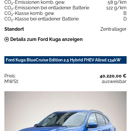
CO
-Emissionen komb. gew.
58 g/km
2
CO
-Emissionen bei entladener Batterie
122 g/km
2
CO
-Klasse komb. gew.
B
2
CO
-Klasse bei entladener Batterie
D
2
Standort
Zentrallager
Details zum Ford Kuga anzeigen
Ford Kuga BlueCruise Edition 2,5 Hybrid FHEV Allrad 134kW
Preis:
40.220,00 €
MWSt:
ausweisbar