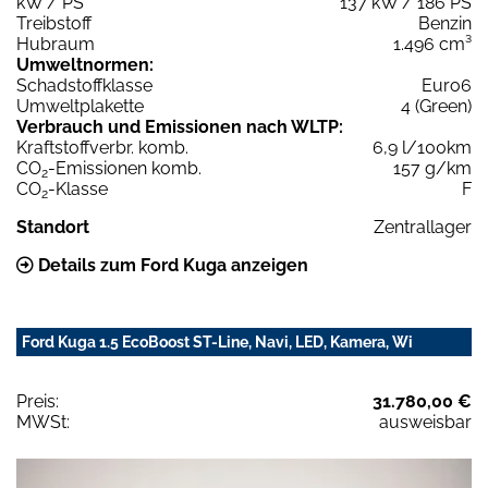
kW / PS
137 kW / 186 PS
Treibstoff
Benzin
Hubraum
1.496 cm³
Umweltnormen:
Schadstoffklasse
Euro6
Umweltplakette
4 (Green)
Verbrauch und Emissionen nach WLTP:
Kraftstoffverbr. komb.
6,9 l/100km
CO
-Emissionen komb.
157 g/km
2
CO
-Klasse
F
2
Standort
Zentrallager
Details zum Ford Kuga anzeigen
Ford Kuga 1.5 EcoBoost ST-Line, Navi, LED, Kamera, Wi
Preis:
31.780,00 €
MWSt:
ausweisbar