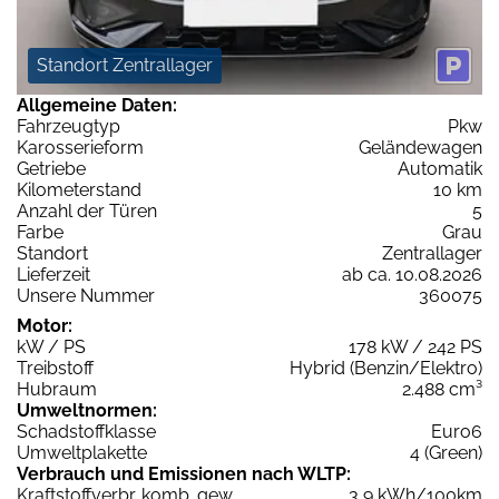
Standort Zentrallager
Allgemeine Daten:
Fahrzeugtyp
Pkw
Karosserieform
Geländewagen
Getriebe
Automatik
Kilometerstand
10 km
Anzahl der Türen
5
Farbe
Grau
Standort
Zentrallager
Lieferzeit
ab ca. 10.08.2026
Unsere Nummer
360075
Motor:
kW / PS
178 kW / 242 PS
Treibstoff
Hybrid (Benzin/Elektro)
Hubraum
2.488 cm³
Umweltnormen:
Schadstoffklasse
Euro6
Umweltplakette
4 (Green)
Verbrauch und Emissionen nach WLTP:
Kraftstoffverbr. komb. gew.
3,9 kWh/100km