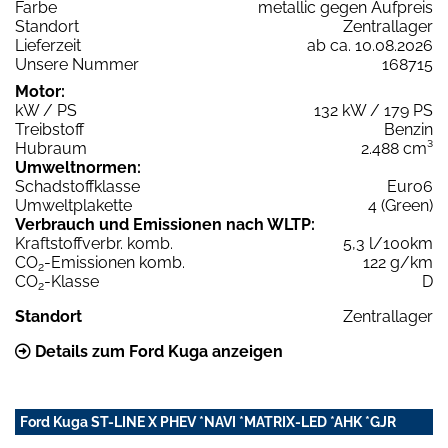
Farbe
metallic gegen Aufpreis
Standort
Zentrallager
Lieferzeit
ab ca. 10.08.2026
Unsere Nummer
168715
Motor:
kW / PS
132 kW / 179 PS
Treibstoff
Benzin
Hubraum
2.488 cm³
Umweltnormen:
Schadstoffklasse
Euro6
Umweltplakette
4 (Green)
Verbrauch und Emissionen nach WLTP:
Kraftstoffverbr. komb.
5,3 l/100km
CO
-Emissionen komb.
122 g/km
2
CO
-Klasse
D
2
Standort
Zentrallager
Details zum Ford Kuga anzeigen
Ford Kuga ST-LINE X PHEV *NAVI *MATRIX-LED *AHK *GJR