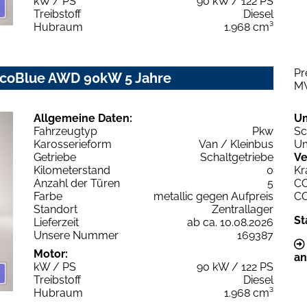
kW / PS
90 kW / 122 PS
Treibstoff
Diesel
Hubraum
1.968 cm³
Pr
 EcoBlue AWD 90kW 5 Jahre
M
Allgemeine Daten:
U
Fahrzeugtyp
Pkw
Sc
Karosserieform
Van / Kleinbus
Um
Getriebe
Schaltgetriebe
Ve
Kilometerstand
0
Kr
Anzahl der Türen
5
C
Farbe
metallic gegen Aufpreis
C
Standort
Zentrallager
St
Lieferzeit
ab ca. 10.08.2026
Unsere Nummer
169387
Motor:
an
kW / PS
90 kW / 122 PS
Treibstoff
Diesel
Hubraum
1.968 cm³