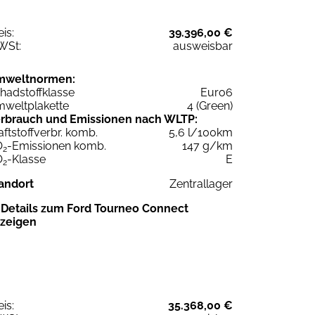
eis:
39.396,00 €
WSt:
ausweisbar
mweltnormen:
hadstoffklasse
Euro6
weltplakette
4 (Green)
rbrauch und Emissionen nach WLTP:
aftstoffverbr. komb.
5,6 l/100km
O
-Emissionen komb.
147 g/km
2
O
-Klasse
E
2
andort
Zentrallager
Details zum Ford Tourneo Connect
zeigen
eis:
35.368,00 €