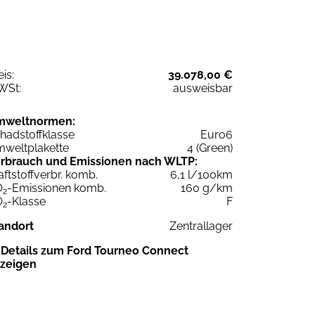
eis:
39.078,00 €
WSt:
ausweisbar
mweltnormen:
hadstoffklasse
Euro6
weltplakette
4 (Green)
rbrauch und Emissionen nach WLTP:
aftstoffverbr. komb.
6,1 l/100km
O
-Emissionen komb.
160 g/km
2
O
-Klasse
F
2
andort
Zentrallager
Details zum Ford Tourneo Connect
zeigen