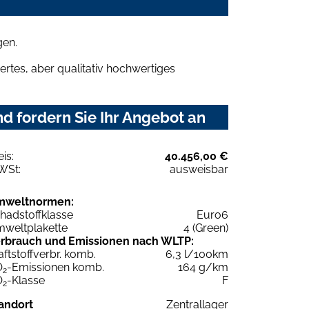
gen.
rtes, aber qualitativ hochwertiges
 fordern Sie Ihr Angebot an
eis:
40.456,00 €
WSt:
ausweisbar
mweltnormen:
hadstoffklasse
Euro6
weltplakette
4 (Green)
rbrauch und Emissionen nach WLTP:
aftstoffverbr. komb.
6,3 l/100km
O
-Emissionen komb.
164 g/km
2
O
-Klasse
F
2
andort
Zentrallager