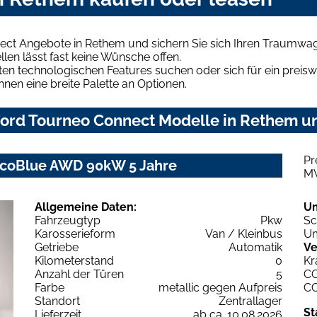
ect Angebote in Rethem und sichern Sie sich Ihren Traumwa
len lässt fast keine Wünsche offen.
en technologischen Features suchen oder sich für ein preiswe
hnen eine breite Palette an Optionen.
ord Tourneo Connect Modelle in Rethem und
Pr
 EcoBlue AWD 90kW 5 Jahre
M
Allgemeine Daten:
U
Fahrzeugtyp
Pkw
Sc
Karosserieform
Van / Kleinbus
Um
Getriebe
Automatik
Ve
Kilometerstand
0
Kr
Anzahl der Türen
5
C
Farbe
metallic gegen Aufpreis
C
Standort
Zentrallager
St
Lieferzeit
ab ca. 10.08.2026