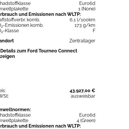
hadstoffklasse
Euro6d
weltplakette
1 (None)
rbrauch und Emissionen nach WLTP:
aftstoffverbr. komb.
6,1 l/100km
O
-Emissionen komb.
173 g/km
2
O
-Klasse
F
2
andort
Zentrallager
Details zum Ford Tourneo Connect
zeigen
eis:
43.927,00 €
WSt:
ausweisbar
mweltnormen:
hadstoffklasse
Euro6d
weltplakette
4 (Green)
rbrauch und Emissionen nach WLTP: