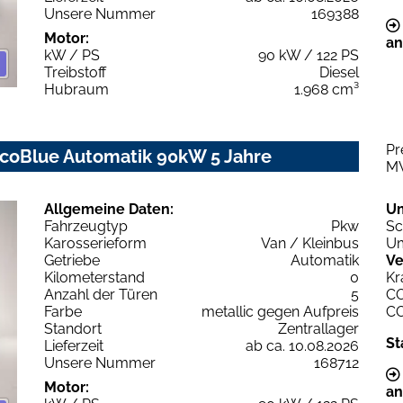
Unsere Nummer
169388
Motor:
an
kW / PS
90 kW / 122 PS
Treibstoff
Diesel
Hubraum
1.968 cm³
Pr
EcoBlue Automatik 90kW 5 Jahre
M
Allgemeine Daten:
U
Fahrzeugtyp
Pkw
Sc
Karosserieform
Van / Kleinbus
Um
Getriebe
Automatik
Ve
Kilometerstand
0
Kr
Anzahl der Türen
5
C
Farbe
metallic gegen Aufpreis
C
Standort
Zentrallager
St
Lieferzeit
ab ca. 10.08.2026
Unsere Nummer
168712
Motor:
an