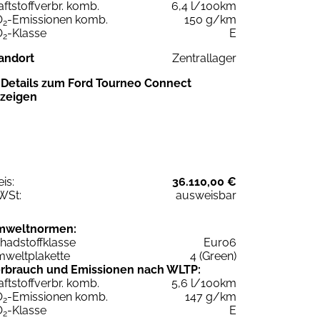
aftstoffverbr. komb.
6,4 l/100km
O
-Emissionen komb.
150 g/km
2
O
-Klasse
E
2
andort
Zentrallager
Details zum Ford Tourneo Connect
zeigen
eis:
36.110,00 €
WSt:
ausweisbar
mweltnormen:
hadstoffklasse
Euro6
weltplakette
4 (Green)
rbrauch und Emissionen nach WLTP:
aftstoffverbr. komb.
5,6 l/100km
O
-Emissionen komb.
147 g/km
2
O
-Klasse
E
2