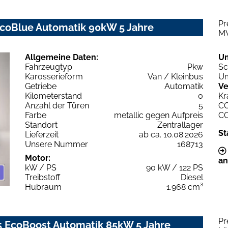
Pr
EcoBlue Automatik 90kW 5 Jahre
M
Allgemeine Daten:
U
Fahrzeugtyp
Pkw
Sc
Karosserieform
Van / Kleinbus
Um
Getriebe
Automatik
Ve
Kilometerstand
0
Kr
Anzahl der Türen
5
C
Farbe
metallic gegen Aufpreis
C
Standort
Zentrallager
St
Lieferzeit
ab ca. 10.08.2026
Unsere Nummer
168713
Motor:
an
kW / PS
90 kW / 122 PS
Treibstoff
Diesel
Hubraum
1.968 cm³
Pr
5 EcoBoost Automatik 85kW 5 Jahre