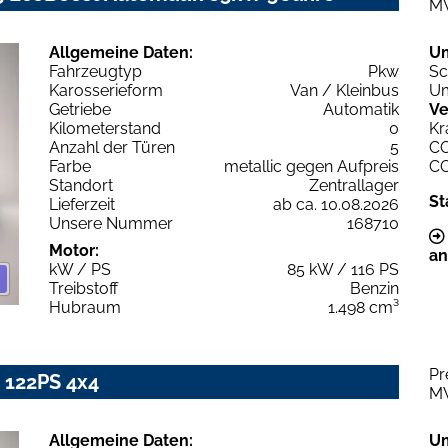
M
Allgemeine Daten:
U
Fahrzeugtyp
Pkw
Sc
Karosserieform
Van / Kleinbus
Um
Getriebe
Automatik
Ve
Kilometerstand
0
Kr
Anzahl der Türen
5
C
Farbe
metallic gegen Aufpreis
C
Standort
Zentrallager
St
Lieferzeit
ab ca. 10.08.2026
Unsere Nummer
168710
Motor:
an
kW / PS
85 kW / 116 PS
Treibstoff
Benzin
Hubraum
1.498 cm³
Pr
 122PS 4x4
M
Allgemeine Daten:
U