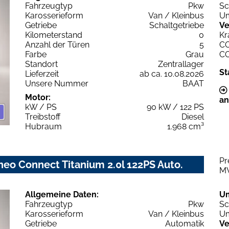
Fahrzeugtyp
Pkw
Sc
Karosserieform
Van / Kleinbus
Um
Getriebe
Schaltgetriebe
Ve
Kilometerstand
0
Kr
Anzahl der Türen
5
C
Farbe
Grau
C
Standort
Zentrallager
St
Lieferzeit
ab ca. 10.08.2026
Unsere Nummer
BAAT
Motor:
an
kW / PS
90 kW / 122 PS
Treibstoff
Diesel
Hubraum
1.968 cm³
Pr
eo Connect Titanium 2.0l 122PS Auto.
M
Allgemeine Daten:
U
Fahrzeugtyp
Pkw
Sc
Karosserieform
Van / Kleinbus
Um
Getriebe
Automatik
Ve