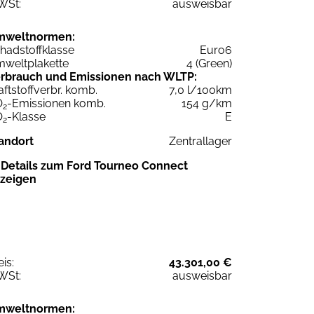
WSt:
ausweisbar
mweltnormen:
hadstoffklasse
Euro6
weltplakette
4 (Green)
rbrauch und Emissionen nach WLTP:
aftstoffverbr. komb.
7,0 l/100km
O
-Emissionen komb.
154 g/km
2
O
-Klasse
E
2
andort
Zentrallager
Details zum Ford Tourneo Connect
zeigen
eis:
43.301,00 €
WSt:
ausweisbar
mweltnormen: