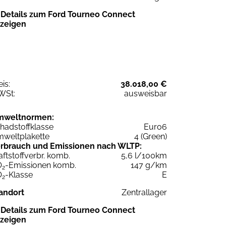
Details zum Ford Tourneo Connect
zeigen
eis:
38.018,00 €
WSt:
ausweisbar
mweltnormen:
hadstoffklasse
Euro6
weltplakette
4 (Green)
rbrauch und Emissionen nach WLTP:
aftstoffverbr. komb.
5,6 l/100km
O
-Emissionen komb.
147 g/km
2
O
-Klasse
E
2
andort
Zentrallager
Details zum Ford Tourneo Connect
zeigen