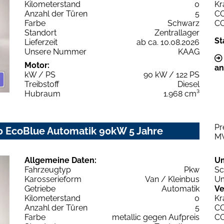
Kilometerstand
0
Kr
Anzahl der Türen
5
C
Farbe
Schwarz
C
Standort
Zentrallager
St
Lieferzeit
ab ca. 10.08.2026
Unsere Nummer
KAAG
Motor:
an
kW / PS
90 kW / 122 PS
Treibstoff
Diesel
Hubraum
1.968 cm³
Pr
0 EcoBlue Automatik 90kW 5 Jahre
M
Allgemeine Daten:
U
Fahrzeugtyp
Pkw
Sc
Karosserieform
Van / Kleinbus
Um
Getriebe
Automatik
Ve
Kilometerstand
0
Kr
Anzahl der Türen
5
C
Farbe
metallic gegen Aufpreis
C