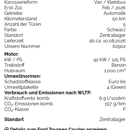
Karosserieform
Van / Kleinbus
Erst-Zul.
Feb / 2026
Getriebe
Automatik
Kilometerstand
50 km
Anzahl der Türen
5
Farbe
Schwarz
Standort
Zentrallager
Lieferzeit
ab ca. 10.08.2026
Unsere Nummer
62902
Motor:
kW / PS
92 kW / 125 PS
Treibstoff
Benzin
Hubraum
1.000 cm³
Umweltnormen:
Schadstoffklasse
Euro 6e
Umweltplakette
4 (Green)
Verbrauch und Emissionen nach WLTP:
Kraftstoffverbr. komb.
6,9 l/100km
CO
-Emissionen komb.
157 g/km
2
CO
-Klasse
F
2
Standort
Zentrallager
Details zum Ford Tourneo Courier anzeigen