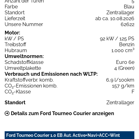
Anzahl der Türen
5
Farbe
Blau
Standort
Zentrallager
Lieferzeit
ab ca. 10.08.2026
Unsere Nummer
62622
Motor:
kW / PS
92 kW / 125 PS
Treibstoff
Benzin
Hubraum
1.000 cm³
Umweltnormen:
Schadstoffklasse
Euro 6e
Umweltplakette
4 (Green)
Verbrauch und Emissionen nach WLTP:
Kraftstoffverbr. komb.
6,9 l/100km
CO
-Emissionen komb.
157 g/km
2
CO
-Klasse
F
2
Standort
Zentrallager
Details zum Ford Tourneo Courier anzeigen
Ford Tourneo Courier 1.0 EB Aut. Active+Navi+ACC+Wint