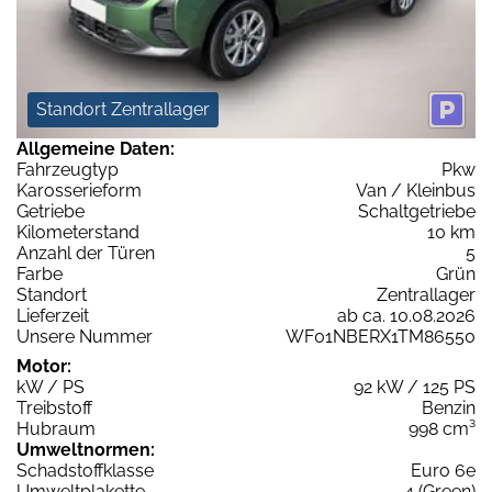
Standort Zentrallager
Allgemeine Daten:
Fahrzeugtyp
Pkw
Karosserieform
Van / Kleinbus
Getriebe
Schaltgetriebe
Kilometerstand
10 km
Anzahl der Türen
5
Farbe
Grün
Standort
Zentrallager
Lieferzeit
ab ca. 10.08.2026
Unsere Nummer
WF01NBERX1TM86550
Motor:
kW / PS
92 kW / 125 PS
Treibstoff
Benzin
Hubraum
998 cm³
Umweltnormen:
Schadstoffklasse
Euro 6e
Umweltplakette
4 (Green)