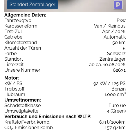
Standort Zentrallager
Allgemeine Daten:
Fahrzeugtyp
Pkw
Karosserieform
Van / Kleinbus
Erst-Zul.
Apr / 2026
Getriebe
Automatik
Kilometerstand
50 km
Anzahl der Türen
5
Farbe
Schwarz
Standort
Zentrallager
Lieferzeit
ab ca. 10.08.2026
Unsere Nummer
62631
Motor:
kW / PS
92 kW / 125 PS
Treibstoff
Benzin
Hubraum
1.000 cm³
Umweltnormen:
Schadstoffklasse
Euro 6e
Umweltplakette
4 (Green)
Verbrauch und Emissionen nach WLTP:
Kraftstoffverbr. komb.
6,9 l/100km
CO
-Emissionen komb.
157 g/km
2