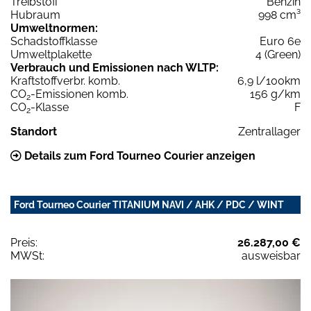
Treibstoff
Benzin
Hubraum
998 cm³
Umweltnormen:
Schadstoffklasse
Euro 6e
Umweltplakette
4 (Green)
Verbrauch und Emissionen nach WLTP:
Kraftstoffverbr. komb.
6,9 l/100km
CO
-Emissionen komb.
156 g/km
2
CO
-Klasse
F
2
Standort
Zentrallager
Details zum Ford Tourneo Courier anzeigen
Ford Tourneo Courier TITANIUM NAVI / AHK / PDC / WINT
Preis:
26.287,00 €
MWSt:
ausweisbar