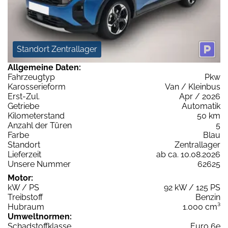
Standort Zentrallager
Allgemeine Daten:
Fahrzeugtyp
Pkw
Karosserieform
Van / Kleinbus
Erst-Zul.
Apr / 2026
Getriebe
Automatik
Kilometerstand
50 km
Anzahl der Türen
5
Farbe
Blau
Standort
Zentrallager
Lieferzeit
ab ca. 10.08.2026
Unsere Nummer
62625
Motor:
kW / PS
92 kW / 125 PS
Treibstoff
Benzin
Hubraum
1.000 cm³
Umweltnormen:
Schadstoffklasse
Euro 6e