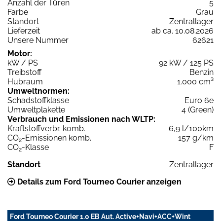
Anzahl der Türen
5
Farbe
Grau
Standort
Zentrallager
Lieferzeit
ab ca. 10.08.2026
Unsere Nummer
62621
Motor:
kW / PS
92 kW / 125 PS
Treibstoff
Benzin
Hubraum
1.000 cm³
Umweltnormen:
Schadstoffklasse
Euro 6e
Umweltplakette
4 (Green)
Verbrauch und Emissionen nach WLTP:
Kraftstoffverbr. komb.
6,9 l/100km
CO
-Emissionen komb.
157 g/km
2
CO
-Klasse
F
2
Standort
Zentrallager
Details zum Ford Tourneo Courier anzeigen
Ford Tourneo Courier 1.0 EB Aut. Active+Navi+ACC+Wint