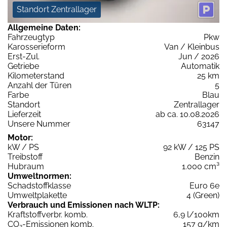
Standort Zentrallager
Allgemeine Daten:
Fahrzeugtyp
Pkw
Karosserieform
Van / Kleinbus
Erst-Zul.
Jun / 2026
Getriebe
Automatik
Kilometerstand
25 km
Anzahl der Türen
5
Farbe
Blau
Standort
Zentrallager
Lieferzeit
ab ca. 10.08.2026
Unsere Nummer
63147
Motor:
kW / PS
92 kW / 125 PS
Treibstoff
Benzin
Hubraum
1.000 cm³
Umweltnormen:
Schadstoffklasse
Euro 6e
Umweltplakette
4 (Green)
Verbrauch und Emissionen nach WLTP:
Kraftstoffverbr. komb.
6,9 l/100km
CO
-Emissionen komb.
157 g/km
2