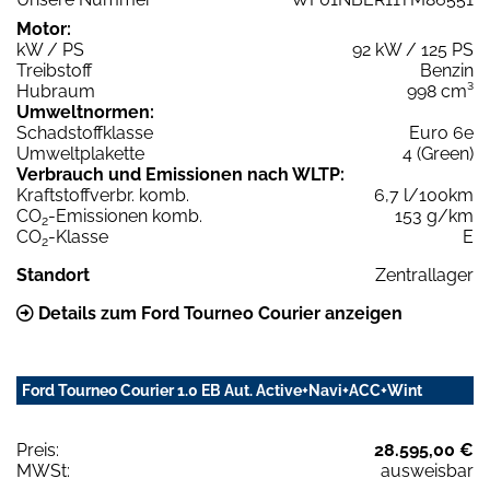
Motor:
kW / PS
92 kW / 125 PS
Treibstoff
Benzin
Hubraum
998 cm³
Umweltnormen:
Schadstoffklasse
Euro 6e
Umweltplakette
4 (Green)
Verbrauch und Emissionen nach WLTP:
Kraftstoffverbr. komb.
6,7 l/100km
CO
-Emissionen komb.
153 g/km
2
CO
-Klasse
E
2
Standort
Zentrallager
Details zum Ford Tourneo Courier anzeigen
Ford Tourneo Courier 1.0 EB Aut. Active+Navi+ACC+Wint
Preis:
28.595,00 €
MWSt:
ausweisbar