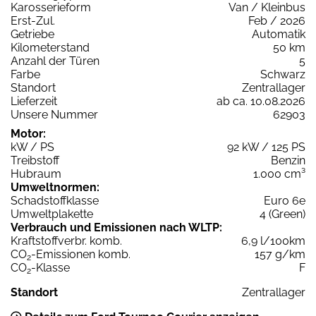
Karosserieform
Van / Kleinbus
Erst-Zul.
Feb / 2026
Getriebe
Automatik
Kilometerstand
50 km
Anzahl der Türen
5
Farbe
Schwarz
Standort
Zentrallager
Lieferzeit
ab ca. 10.08.2026
Unsere Nummer
62903
Motor:
kW / PS
92 kW / 125 PS
Treibstoff
Benzin
Hubraum
1.000 cm³
Umweltnormen:
Schadstoffklasse
Euro 6e
Umweltplakette
4 (Green)
Verbrauch und Emissionen nach WLTP:
Kraftstoffverbr. komb.
6,9 l/100km
CO
-Emissionen komb.
157 g/km
2
CO
-Klasse
F
2
Standort
Zentrallager