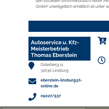
den offiziellen Stromverbrauch neuer P
GmbH' unentgeltlich erhältlich ist unter 
Autoservice u. Kfz-
Meisterbetrieb
Thomas Eberstein
Osterberg 11
31636 Linsburg
eberstein-linsburg@t-
online.de
05027/537