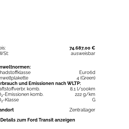
eis:
74.687,00 €
WSt:
ausweisbar
mweltnormen:
hadstoffklasse
Euro6d
weltplakette
4 (Green)
rbrauch und Emissionen nach WLTP:
aftstoffverbr. komb.
8,1 l/100km
O
-Emissionen komb.
222 g/km
2
O
-Klasse
G
2
andort
Zentrallager
Details zum Ford Transit anzeigen