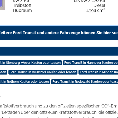
kW / PS
125 kW / 170 PS
Treibstoff
Diesel
Hubraum
1.996 cm³
eitere Ford Transit und andere Fahrzeuge können Sie hier su
it in Nienburg Weser Kaufen oder leasen
Ford Transit in Hannover Kaufen od
asen
Ford Transit in Wunstorf Kaufen oder leasen
Ford Transit in Minden K
sit in Rethem Kaufen oder leasen
Ford Transit in Rodewald Kaufen oder leas
.
2
raftstoffverbrauch und zu den offiziellen spezifischen CO
-Emi
tfaden über den offiziellen Kraftstoffverbrauch, die offizie