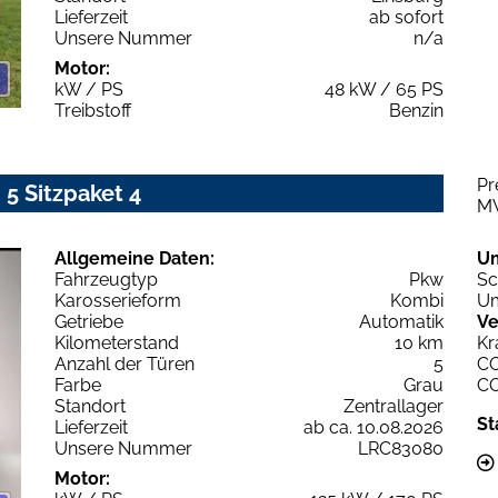
Lieferzeit
ab sofort
Unsere Nummer
n/a
Motor:
kW / PS
48 kW / 65 PS
Treibstoff
Benzin
Pr
 5 Sitzpaket 4
M
Allgemeine Daten:
U
Fahrzeugtyp
Pkw
Sc
Karosserieform
Kombi
Um
Getriebe
Automatik
Ve
Kilometerstand
10 km
Kr
Anzahl der Türen
5
C
Farbe
Grau
C
Standort
Zentrallager
St
Lieferzeit
ab ca. 10.08.2026
Unsere Nummer
LRC83080
Motor: