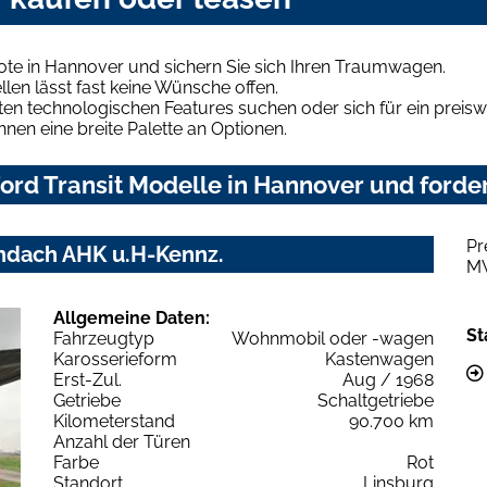
ote in Hannover und sichern Sie sich Ihren Traumwagen.
len lässt fast keine Wünsche offen.
en technologischen Features suchen oder sich für ein preiswe
hnen eine breite Palette an Optionen.
rd Transit Modelle in Hannover und forder
Pr
hdach AHK u.H-Kennz.
M
Allgemeine Daten:
St
Fahrzeugtyp
Wohnmobil oder -wagen
Karosserieform
Kastenwagen
Erst-Zul.
Aug / 1968
Getriebe
Schaltgetriebe
Kilometerstand
90.700 km
Anzahl der Türen
Farbe
Rot
Standort
Linsburg