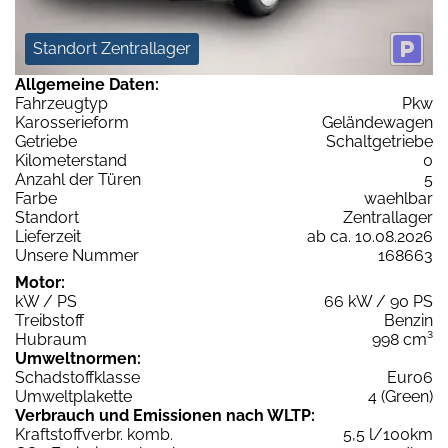
Standort Zentrallager
Allgemeine Daten:
Fahrzeugtyp
Pkw
Karosserieform
Geländewagen
Getriebe
Schaltgetriebe
Kilometerstand
0
Anzahl der Türen
5
Farbe
waehlbar
Standort
Zentrallager
Lieferzeit
ab ca. 10.08.2026
Unsere Nummer
168663
Motor:
kW / PS
66 kW / 90 PS
Treibstoff
Benzin
Hubraum
998 cm³
Umweltnormen:
Schadstoffklasse
Euro6
Umweltplakette
4 (Green)
Verbrauch und Emissionen nach WLTP:
Kraftstoffverbr. komb.
5,5 l/100km