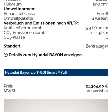
Hubraum
998 cm³
Umweltnormen:
Schadstoffklasse
Euro6
Umweltplakette
4 (Green)
Verbrauch und Emissionen nach WLTP:
Kraftstoffverbr. komb.
5,4 l/100km
CO
-Emissionen komb.
122 g/km
2
CO
-Klasse
D
2
Standort
Zentrallager
Details zum Hyundai BAYON anzeigen
Hyundai Bayon 1.0 T-GDI Smart MY26
Preis:
21.304,00 €
MWSt:
ausweisbar