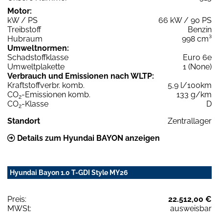
Motor:
kW / PS
66 kW / 90 PS
Treibstoff
Benzin
Hubraum
998 cm³
Umweltnormen:
Schadstoffklasse
Euro 6e
Umweltplakette
1 (None)
Verbrauch und Emissionen nach WLTP:
Kraftstoffverbr. komb.
5,9 l/100km
CO
-Emissionen komb.
133 g/km
2
CO
-Klasse
D
2
Standort
Zentrallager
Details zum Hyundai BAYON anzeigen
Hyundai Bayon 1.0 T-GDI Style MY26
Preis:
22.512,00 €
MWSt:
ausweisbar