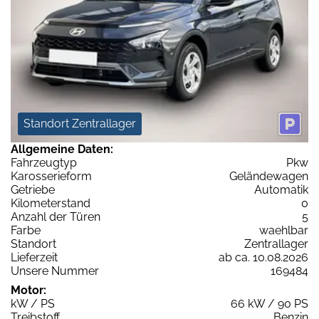
Standort Zentrallager
Allgemeine Daten:
Fahrzeugtyp
Pkw
Karosserieform
Geländewagen
Getriebe
Automatik
Kilometerstand
0
Anzahl der Türen
5
Farbe
waehlbar
Standort
Zentrallager
Lieferzeit
ab ca. 10.08.2026
Unsere Nummer
169484
Motor:
kW / PS
66 kW / 90 PS
Treibstoff
Benzin