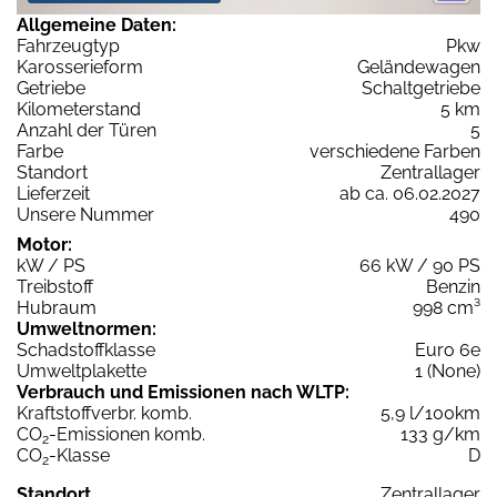
Allgemeine Daten:
Fahrzeugtyp
Pkw
Karosserieform
Geländewagen
Getriebe
Schaltgetriebe
Kilometerstand
5 km
Anzahl der Türen
5
Farbe
verschiedene Farben
Standort
Zentrallager
Lieferzeit
ab ca. 06.02.2027
Unsere Nummer
490
Motor:
kW / PS
66 kW / 90 PS
Treibstoff
Benzin
Hubraum
998 cm³
Umweltnormen:
Schadstoffklasse
Euro 6e
Umweltplakette
1 (None)
Verbrauch und Emissionen nach WLTP:
Kraftstoffverbr. komb.
5,9 l/100km
CO
-Emissionen komb.
133 g/km
2
CO
-Klasse
D
2
Standort
Zentrallager