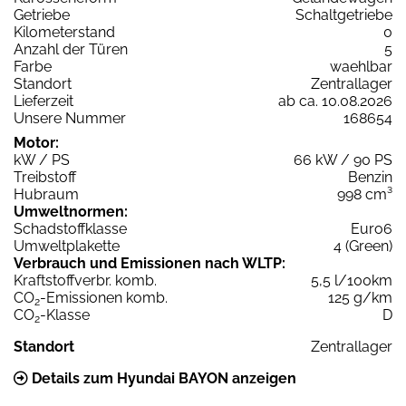
Getriebe
Schaltgetriebe
Kilometerstand
0
Anzahl der Türen
5
Farbe
waehlbar
Standort
Zentrallager
Lieferzeit
ab ca. 10.08.2026
Unsere Nummer
168654
Motor:
kW / PS
66 kW / 90 PS
Treibstoff
Benzin
Hubraum
998 cm³
Umweltnormen:
Schadstoffklasse
Euro6
Umweltplakette
4 (Green)
Verbrauch und Emissionen nach WLTP:
Kraftstoffverbr. komb.
5,5 l/100km
CO
-Emissionen komb.
125 g/km
2
CO
-Klasse
D
2
Standort
Zentrallager
Details zum Hyundai BAYON anzeigen