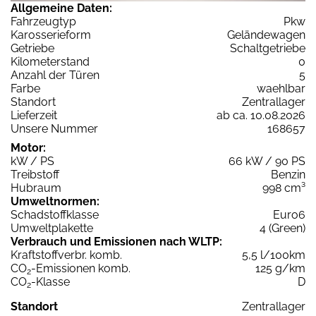
Allgemeine Daten:
Fahrzeugtyp
Pkw
Karosserieform
Geländewagen
Getriebe
Schaltgetriebe
Kilometerstand
0
Anzahl der Türen
5
Farbe
waehlbar
Standort
Zentrallager
Lieferzeit
ab ca. 10.08.2026
Unsere Nummer
168657
Motor:
kW / PS
66 kW / 90 PS
Treibstoff
Benzin
Hubraum
998 cm³
Umweltnormen:
Schadstoffklasse
Euro6
Umweltplakette
4 (Green)
Verbrauch und Emissionen nach WLTP:
Kraftstoffverbr. komb.
5,5 l/100km
CO
-Emissionen komb.
125 g/km
2
CO
-Klasse
D
2
Standort
Zentrallager