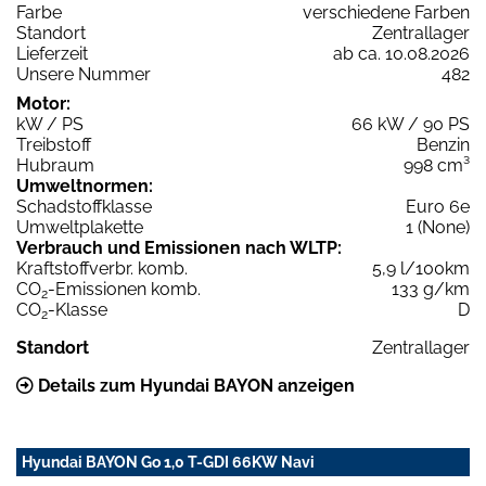
Farbe
verschiedene Farben
Standort
Zentrallager
Lieferzeit
ab ca. 10.08.2026
Unsere Nummer
482
Motor:
kW / PS
66 kW / 90 PS
Treibstoff
Benzin
Hubraum
998 cm³
Umweltnormen:
Schadstoffklasse
Euro 6e
Umweltplakette
1 (None)
Verbrauch und Emissionen nach WLTP:
Kraftstoffverbr. komb.
5,9 l/100km
CO
-Emissionen komb.
133 g/km
2
CO
-Klasse
D
2
Standort
Zentrallager
Details zum Hyundai BAYON anzeigen
Hyundai BAYON Go 1,0 T-GDI 66KW Navi