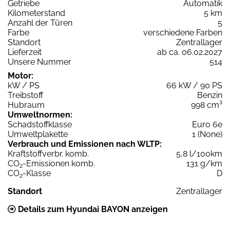
Getriebe
Automatik
Kilometerstand
5 km
Anzahl der Türen
5
Farbe
verschiedene Farben
Standort
Zentrallager
Lieferzeit
ab ca. 06.02.2027
Unsere Nummer
514
Motor:
kW / PS
66 kW / 90 PS
Treibstoff
Benzin
Hubraum
998 cm³
Umweltnormen:
Schadstoffklasse
Euro 6e
Umweltplakette
1 (None)
Verbrauch und Emissionen nach WLTP:
Kraftstoffverbr. komb.
5,8 l/100km
CO
-Emissionen komb.
131 g/km
2
CO
-Klasse
D
2
Standort
Zentrallager
Details zum Hyundai BAYON anzeigen