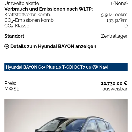
Umweltplakette
1 (None)
Verbrauch und Emissionen nach WLTP:
Kraftstoffverbr. komb.
5,9 l/100km
CO
-Emissionen komb.
133 g/km
2
CO
-Klasse
D
2
Standort
Zentrallager
Details zum Hyundai BAYON anzeigen
Hyundai BAYON Go+ Plus 1,0 T-GDI DCT7 66KW Navi
Preis:
22.730,00 €
MWSt:
ausweisbar