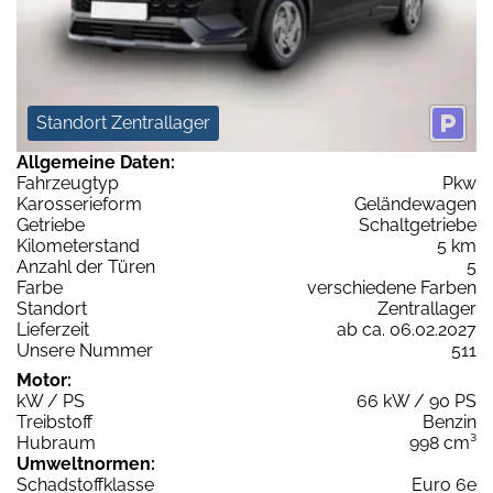
Standort Zentrallager
Allgemeine Daten:
Fahrzeugtyp
Pkw
Karosserieform
Geländewagen
Getriebe
Schaltgetriebe
Kilometerstand
5 km
Anzahl der Türen
5
Farbe
verschiedene Farben
Standort
Zentrallager
Lieferzeit
ab ca. 06.02.2027
Unsere Nummer
511
Motor:
kW / PS
66 kW / 90 PS
Treibstoff
Benzin
Hubraum
998 cm³
Umweltnormen:
Schadstoffklasse
Euro 6e