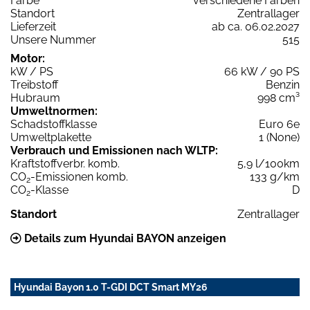
Farbe
verschiedene Farben
Standort
Zentrallager
Lieferzeit
ab ca. 06.02.2027
Unsere Nummer
515
Motor:
kW / PS
66 kW / 90 PS
Treibstoff
Benzin
Hubraum
998 cm³
Umweltnormen:
Schadstoffklasse
Euro 6e
Umweltplakette
1 (None)
Verbrauch und Emissionen nach WLTP:
Kraftstoffverbr. komb.
5,9 l/100km
CO
-Emissionen komb.
133 g/km
2
CO
-Klasse
D
2
Standort
Zentrallager
Details zum Hyundai BAYON anzeigen
Hyundai Bayon 1.0 T-GDI DCT Smart MY26