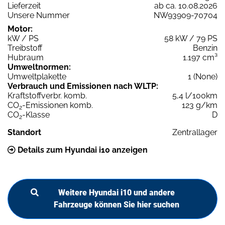
Lieferzeit
ab ca. 10.08.2026
Unsere Nummer
NW93909-70704
Motor:
kW / PS
58 kW / 79 PS
Treibstoff
Benzin
Hubraum
1.197 cm³
Umweltnormen:
Umweltplakette
1 (None)
Verbrauch und Emissionen nach WLTP:
Kraftstoffverbr. komb.
5,4 l/100km
CO
-Emissionen komb.
123 g/km
2
CO
-Klasse
D
2
Standort
Zentrallager
Details zum Hyundai i10 anzeigen
Weitere Hyundai i10 und andere
Fahrzeuge können Sie hier suchen