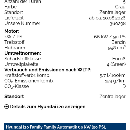
Anzahl der Türen
5
Farbe
Grau
Standort
Zentrallager
Lieferzeit
ab ca. 10.08.2026
Unsere Nummer
360298
Motor:
kW / PS
66 kW / 90 PS
Treibstoff
Benzin
Hubraum
998 cm³
Umweltnormen:
Schadstoffklasse
Euro6
Umweltplakette
4 (Green)
Verbrauch und Emissionen nach WLTP:
Kraftstoffverbr. komb.
5,7 l/100km
CO
-Emissionen komb.
129 g/km
2
CO
-Klasse
D
2
Standort
Zentrallager
Details zum Hyundai i20 anzeigen
Hyundai i20 Family Family Automatik 66 kW (90 PS),