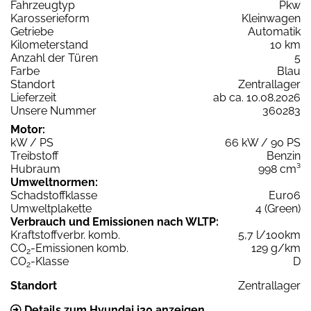
Fahrzeugtyp
Pkw
Karosserieform
Kleinwagen
Getriebe
Automatik
Kilometerstand
10 km
Anzahl der Türen
5
Farbe
Blau
Standort
Zentrallager
Lieferzeit
ab ca. 10.08.2026
Unsere Nummer
360283
Motor:
kW / PS
66 kW / 90 PS
Treibstoff
Benzin
Hubraum
998 cm³
Umweltnormen:
Schadstoffklasse
Euro6
Umweltplakette
4 (Green)
Verbrauch und Emissionen nach WLTP:
Kraftstoffverbr. komb.
5,7 l/100km
CO
-Emissionen komb.
129 g/km
2
CO
-Klasse
D
2
Standort
Zentrallager
Details zum Hyundai i20 anzeigen