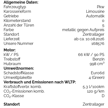
Allgemeine Daten:
Fahrzeugtyp
Pkw
Karosserieform
Limousine
Getriebe
Automatik
Kilometerstand
0
Anzahl der Türen
5
Farbe
metallic gegen Aufpreis
Standort
Zentrallager
Lieferzeit
ab ca. 10.08.2026
Unsere Nummer
168576
Motor:
kW / PS
66 kW / 90 PS
Treibstoff
Benzin
Hubraum
998 cm³
Umweltnormen:
Schadstoffklasse
Euro6d
Umweltplakette
4 (Green)
Verbrauch und Emissionen nach WLTP:
Kraftstoffverbr. komb.
5,3 l/100km
CO
-Emissionen komb.
120 g/km
2
CO
-Klasse
D
2
Standort
Zentrallager