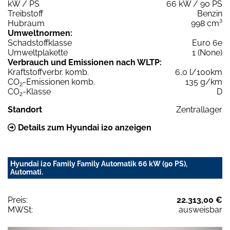
kW / PS
66 kW / 90 PS
Treibstoff
Benzin
Hubraum
998 cm³
Umweltnormen:
Schadstoffklasse
Euro 6e
Umweltplakette
1 (None)
Verbrauch und Emissionen nach WLTP:
Kraftstoffverbr. komb.
6,0 l/100km
CO
-Emissionen komb.
135 g/km
2
CO
-Klasse
D
2
Standort
Zentrallager
Details zum Hyundai i20 anzeigen
Hyundai i20 Family Family Automatik 66 kW (90 PS),
Automati.
Preis:
22.313,00 €
MWSt:
ausweisbar