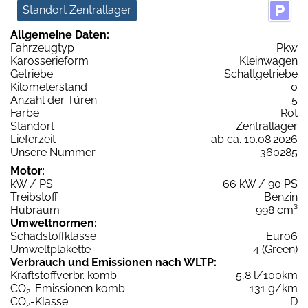
Standort Zentrallager
Allgemeine Daten:
Fahrzeugtyp
Pkw
Karosserieform
Kleinwagen
Getriebe
Schaltgetriebe
Kilometerstand
0
Anzahl der Türen
5
Farbe
Rot
Standort
Zentrallager
Lieferzeit
ab ca. 10.08.2026
Unsere Nummer
360285
Motor:
kW / PS
66 kW / 90 PS
Treibstoff
Benzin
Hubraum
998 cm³
Umweltnormen:
Schadstoffklasse
Euro6
Umweltplakette
4 (Green)
Verbrauch und Emissionen nach WLTP:
Kraftstoffverbr. komb.
5,8 l/100km
CO
-Emissionen komb.
131 g/km
2
CO
-Klasse
D
2