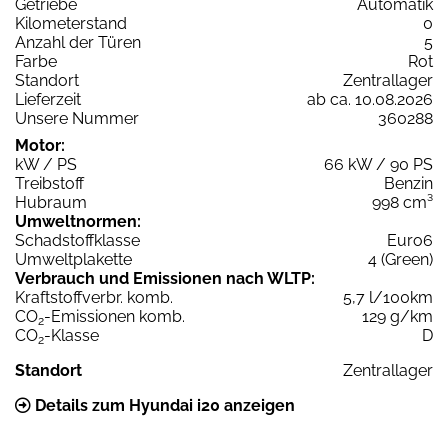
Getriebe
Automatik
Kilometerstand
0
Anzahl der Türen
5
Farbe
Rot
Standort
Zentrallager
Lieferzeit
ab ca. 10.08.2026
Unsere Nummer
360288
Motor:
kW / PS
66 kW / 90 PS
Treibstoff
Benzin
Hubraum
998 cm³
Umweltnormen:
Schadstoffklasse
Euro6
Umweltplakette
4 (Green)
Verbrauch und Emissionen nach WLTP:
Kraftstoffverbr. komb.
5,7 l/100km
CO
-Emissionen komb.
129 g/km
2
CO
-Klasse
D
2
Standort
Zentrallager
Details zum Hyundai i20 anzeigen