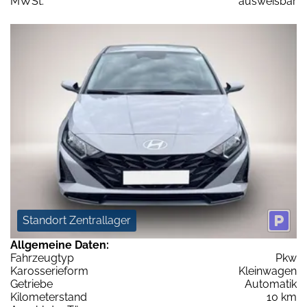
MWSt:
ausweisbar
Standort Zentrallager
Allgemeine Daten:
Fahrzeugtyp
Pkw
Karosserieform
Kleinwagen
Getriebe
Automatik
Kilometerstand
10 km