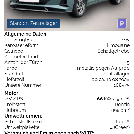
Standort Zentrallager
Allgemeine Daten:
Fahrzeugtyp
Pkw
Karosserieform
Limousine
Getriebe
Schaltgetriebe
Kilometerstand
0
Anzahl der Türen
5
Farbe
metallic gegen Aufpreis
Standort
Zentrallager
Lieferzeit
ab ca. 10.08.2026
Unsere Nummer
168575
Motor:
kW / PS
66 kW / 90 PS
Treibstoff
Benzin
Hubraum
998 cm³
Umweltnormen:
Schadstoffklasse
Euro6
Umweltplakette
4 (Green)
Verbrauch und Emissionen nach WLTP: