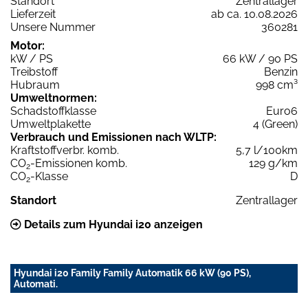
Standort
Zentrallager
Lieferzeit
ab ca. 10.08.2026
Unsere Nummer
360281
Motor:
kW / PS
66 kW / 90 PS
Treibstoff
Benzin
Hubraum
998 cm³
Umweltnormen:
Schadstoffklasse
Euro6
Umweltplakette
4 (Green)
Verbrauch und Emissionen nach WLTP:
Kraftstoffverbr. komb.
5,7 l/100km
CO
-Emissionen komb.
129 g/km
2
CO
-Klasse
D
2
Standort
Zentrallager
Details zum Hyundai i20 anzeigen
Hyundai i20 Family Family Automatik 66 kW (90 PS),
Automati.