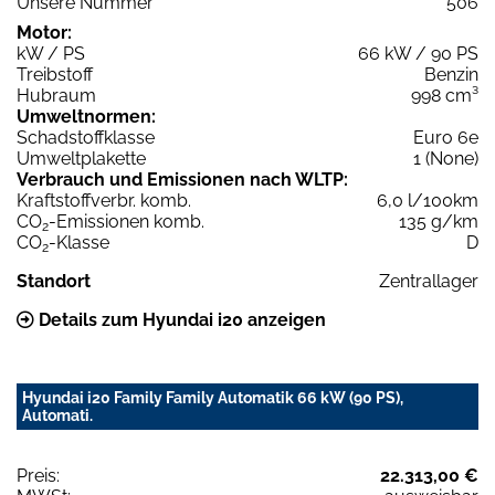
Unsere Nummer
506
Motor:
kW / PS
66 kW / 90 PS
Treibstoff
Benzin
Hubraum
998 cm³
Umweltnormen:
Schadstoffklasse
Euro 6e
Umweltplakette
1 (None)
Verbrauch und Emissionen nach WLTP:
Kraftstoffverbr. komb.
6,0 l/100km
CO
-Emissionen komb.
135 g/km
2
CO
-Klasse
D
2
Standort
Zentrallager
Details zum Hyundai i20 anzeigen
Hyundai i20 Family Family Automatik 66 kW (90 PS),
Automati.
Preis:
22.313,00 €