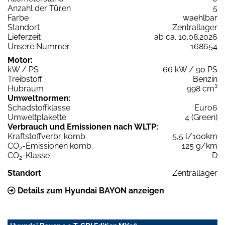
Anzahl der Türen
5
Farbe
waehlbar
Standort
Zentrallager
Lieferzeit
ab ca. 10.08.2026
Unsere Nummer
168654
Motor:
kW / PS
66 kW / 90 PS
Treibstoff
Benzin
Hubraum
998 cm³
Umweltnormen:
Schadstoffklasse
Euro6
Umweltplakette
4 (Green)
Verbrauch und Emissionen nach WLTP:
Kraftstoffverbr. komb.
5,5 l/100km
CO
-Emissionen komb.
125 g/km
2
CO
-Klasse
D
2
Standort
Zentrallager
Details zum Hyundai BAYON anzeigen