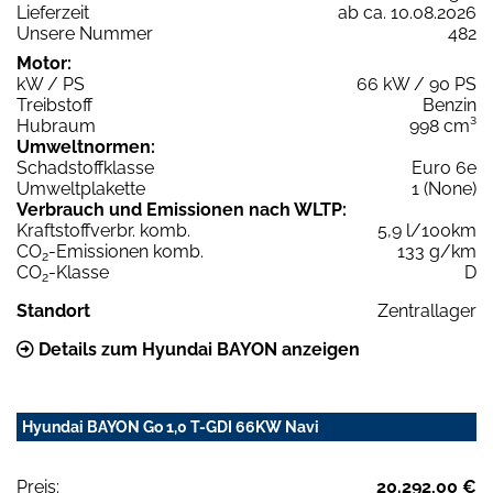
Lieferzeit
ab ca. 10.08.2026
Unsere Nummer
482
Motor:
kW / PS
66 kW / 90 PS
Treibstoff
Benzin
Hubraum
998 cm³
Umweltnormen:
Schadstoffklasse
Euro 6e
Umweltplakette
1 (None)
Verbrauch und Emissionen nach WLTP:
Kraftstoffverbr. komb.
5,9 l/100km
CO
-Emissionen komb.
133 g/km
2
CO
-Klasse
D
2
Standort
Zentrallager
Details zum Hyundai BAYON anzeigen
Hyundai BAYON Go 1,0 T-GDI 66KW Navi
Preis:
20.292,00 €