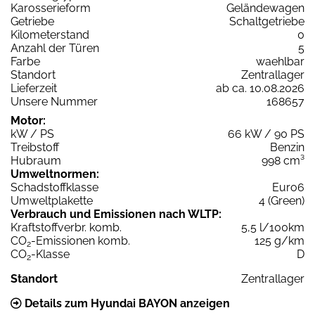
Karosserieform
Geländewagen
Getriebe
Schaltgetriebe
Kilometerstand
0
Anzahl der Türen
5
Farbe
waehlbar
Standort
Zentrallager
Lieferzeit
ab ca. 10.08.2026
Unsere Nummer
168657
Motor:
kW / PS
66 kW / 90 PS
Treibstoff
Benzin
Hubraum
998 cm³
Umweltnormen:
Schadstoffklasse
Euro6
Umweltplakette
4 (Green)
Verbrauch und Emissionen nach WLTP:
Kraftstoffverbr. komb.
5,5 l/100km
CO
-Emissionen komb.
125 g/km
2
CO
-Klasse
D
2
Standort
Zentrallager
Details zum Hyundai BAYON anzeigen