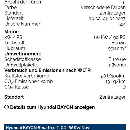
Anzahl der Türen
5
Farbe
verschiedene Farben
Standort
Zentrallager
Lieferzeit
ab ca. 06.02.2027
Unsere Nummer
514
Motor:
kW / PS
66 kW / 90 PS
Treibstoff
Benzin
Hubraum
998 cm³
Umweltnormen:
Schadstoffklasse
Euro 6e
Umweltplakette
1 (None)
Verbrauch und Emissionen nach WLTP:
Kraftstoffverbr. komb.
5,8 l/100km
CO
-Emissionen komb.
131 g/km
2
CO
-Klasse
D
2
Standort
Zentrallager
Details zum Hyundai BAYON anzeigen
Hyundai BAYON Smart 1,0 T-GDI 66KW Navi