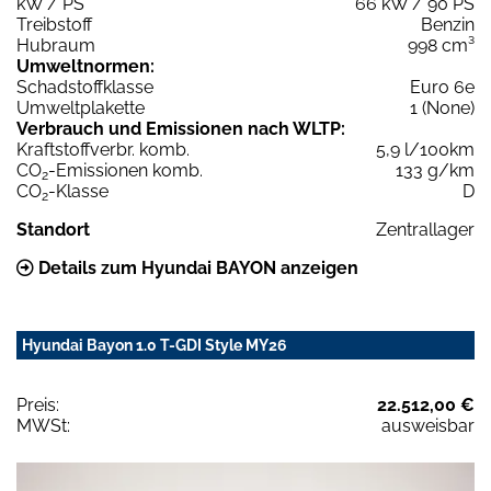
kW / PS
66 kW / 90 PS
Treibstoff
Benzin
Hubraum
998 cm³
Umweltnormen:
Schadstoffklasse
Euro 6e
Umweltplakette
1 (None)
Verbrauch und Emissionen nach WLTP:
Kraftstoffverbr. komb.
5,9 l/100km
CO
-Emissionen komb.
133 g/km
2
CO
-Klasse
D
2
Standort
Zentrallager
Details zum Hyundai BAYON anzeigen
Hyundai Bayon 1.0 T-GDI Style MY26
Preis:
22.512,00 €
MWSt:
ausweisbar