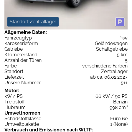
Standort Zentrallager
Allgemeine Daten:
Fahrzeugtyp
Pkw
Karosserieform
Geländewagen
Getriebe
Schaltgetriebe
Kilometerstand
5 km
Anzahl der Türen
5
Farbe
verschiedene Farben
Standort
Zentrallager
Lieferzeit
ab ca. 06.02.2027
Unsere Nummer
511
Motor:
kW / PS
66 kW / 90 PS
Treibstoff
Benzin
Hubraum
998 cm³
Umweltnormen:
Schadstoffklasse
Euro 6e
Umweltplakette
1 (None)
Verbrauch und Emissionen nach WLTP: