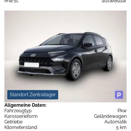
MWSt:
ausweisbar
Standort Zentrallager
Allgemeine Daten:
Fahrzeugtyp
Pkw
Karosserieform
Geländewagen
Getriebe
Automatik
Kilometerstand
5 km