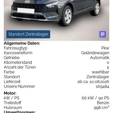
Standort Zentrallager
Allgemeine Daten:
Fahrzeugtyp
Pkw
Karosserieform
Geländewagen
Getriebe
Automatik
Kilometerstand
0
Anzahl der Türen
5
Farbe
waehlbar
Standort
Zentrallager
Lieferzeit
ab ca. 10.08.2026
Unsere Nummer
169484
Motor:
kW / PS
66 kW / 90 PS
Treibstoff
Benzin
Hubraum
998 cm³
Umweltnormen: