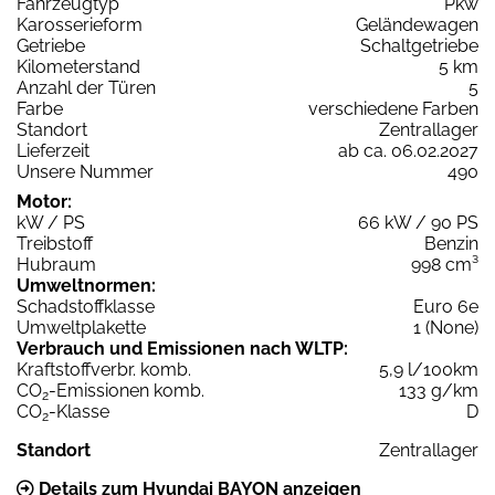
Fahrzeugtyp
Pkw
Karosserieform
Geländewagen
Getriebe
Schaltgetriebe
Kilometerstand
5 km
Anzahl der Türen
5
Farbe
verschiedene Farben
Standort
Zentrallager
Lieferzeit
ab ca. 06.02.2027
Unsere Nummer
490
Motor:
kW / PS
66 kW / 90 PS
Treibstoff
Benzin
Hubraum
998 cm³
Umweltnormen:
Schadstoffklasse
Euro 6e
Umweltplakette
1 (None)
Verbrauch und Emissionen nach WLTP:
Kraftstoffverbr. komb.
5,9 l/100km
CO
-Emissionen komb.
133 g/km
2
CO
-Klasse
D
2
Standort
Zentrallager
Details zum Hyundai BAYON anzeigen