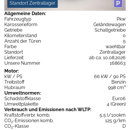
Standort Zentrallager
Allgemeine Daten:
Fahrzeugtyp
Pkw
Karosserieform
Geländewagen
Getriebe
Schaltgetriebe
Kilometerstand
0
Anzahl der Türen
5
Farbe
waehlbar
Standort
Zentrallager
Lieferzeit
ab ca. 10.08.2026
Unsere Nummer
168663
Motor:
kW / PS
66 kW / 90 PS
Treibstoff
Benzin
Hubraum
998 cm³
Umweltnormen:
Schadstoffklasse
Euro6
Umweltplakette
4 (Green)
Verbrauch und Emissionen nach WLTP:
Kraftstoffverbr. komb.
5,5 l/100km
CO
-Emissionen komb.
125 g/km
2
CO
-Klasse
D
2