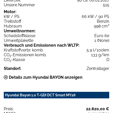
Lieferzeit
ab ca. 06.02.2027
Unsere Nummer
515
Motor:
kW / PS
66 kW / 90 PS
Treibstoff
Benzin
Hubraum
998 cm³
Umweltnormen:
Schadstoffklasse
Euro 6e
Umweltplakette
1 (None)
Verbrauch und Emissionen nach WLTP:
Kraftstoffverbr. komb.
5,9 l/100km
CO
-Emissionen komb.
133 g/km
2
CO
-Klasse
D
2
Standort
Zentrallager
Details zum Hyundai BAYON anzeigen
Hyundai Bayon 1.0 T-GDI DCT Smart MY26
Preis:
22.820,00 €