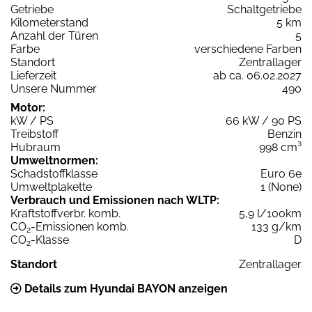
Getriebe
Schaltgetriebe
Kilometerstand
5 km
Anzahl der Türen
5
Farbe
verschiedene Farben
Standort
Zentrallager
Lieferzeit
ab ca. 06.02.2027
Unsere Nummer
490
Motor:
kW / PS
66 kW / 90 PS
Treibstoff
Benzin
Hubraum
998 cm³
Umweltnormen:
Schadstoffklasse
Euro 6e
Umweltplakette
1 (None)
Verbrauch und Emissionen nach WLTP:
Kraftstoffverbr. komb.
5,9 l/100km
CO
-Emissionen komb.
133 g/km
2
CO
-Klasse
D
2
Standort
Zentrallager
Details zum Hyundai BAYON anzeigen