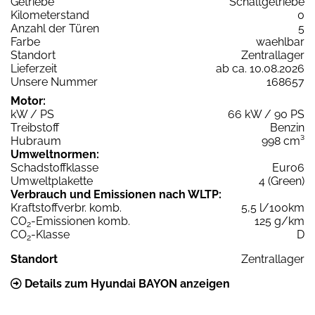
Getriebe
Schaltgetriebe
Kilometerstand
0
Anzahl der Türen
5
Farbe
waehlbar
Standort
Zentrallager
Lieferzeit
ab ca. 10.08.2026
Unsere Nummer
168657
Motor:
kW / PS
66 kW / 90 PS
Treibstoff
Benzin
Hubraum
998 cm³
Umweltnormen:
Schadstoffklasse
Euro6
Umweltplakette
4 (Green)
Verbrauch und Emissionen nach WLTP:
Kraftstoffverbr. komb.
5,5 l/100km
CO
-Emissionen komb.
125 g/km
2
CO
-Klasse
D
2
Standort
Zentrallager
Details zum Hyundai BAYON anzeigen