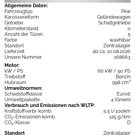
Allgemeine Daten:
Fahrzeugtyp
Pkw
Karosserieform
Geländewagen
Getriebe
Schaltgetriebe
Kilometerstand
0
Anzahl der Türen
5
Farbe
waehlbar
Standort
Zentrallager
Lieferzeit
ab ca. 10.08.2026
Unsere Nummer
168663
Motor:
kW / PS
66 kW / 90 PS
Treibstoff
Benzin
Hubraum
998 cm³
Umweltnormen:
Schadstoffklasse
Euro6
Umweltplakette
4 (Green)
Verbrauch und Emissionen nach WLTP:
Kraftstoffverbr. komb.
5,5 l/100km
CO
-Emissionen komb.
125 g/km
2
CO
-Klasse
D
2
Standort
Zentrallager