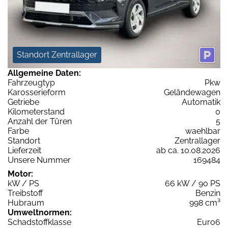
Standort Zentrallager
Allgemeine Daten:
Fahrzeugtyp
Pkw
Karosserieform
Geländewagen
Getriebe
Automatik
Kilometerstand
0
Anzahl der Türen
5
Farbe
waehlbar
Standort
Zentrallager
Lieferzeit
ab ca. 10.08.2026
Unsere Nummer
169484
Motor:
kW / PS
66 kW / 90 PS
Treibstoff
Benzin
Hubraum
998 cm³
Umweltnormen:
Schadstoffklasse
Euro6