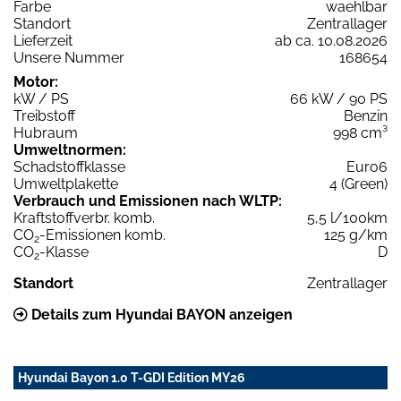
Farbe
waehlbar
Standort
Zentrallager
Lieferzeit
ab ca. 10.08.2026
Unsere Nummer
168654
Motor:
kW / PS
66 kW / 90 PS
Treibstoff
Benzin
Hubraum
998 cm³
Umweltnormen:
Schadstoffklasse
Euro6
Umweltplakette
4 (Green)
Verbrauch und Emissionen nach WLTP:
Kraftstoffverbr. komb.
5,5 l/100km
CO
-Emissionen komb.
125 g/km
2
CO
-Klasse
D
2
Standort
Zentrallager
Details zum Hyundai BAYON anzeigen
Hyundai Bayon 1.0 T-GDI Edition MY26