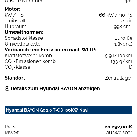
Unsere Nummer
482
Motor:
kW / PS
66 kW / 90 PS
Treibstoff
Benzin
Hubraum
998 cm³
Umweltnormen:
Schadstoffklasse
Euro 6e
Umweltplakette
1 (None)
Verbrauch und Emissionen nach WLTP:
Kraftstoffverbr. komb.
5,9 l/100km
CO
-Emissionen komb.
133 g/km
2
CO
-Klasse
D
2
Standort
Zentrallager
Details zum Hyundai BAYON anzeigen
Hyundai BAYON Go 1,0 T-GDI 66KW Navi
Preis:
20.292,00 €
MWSt:
ausweisbar