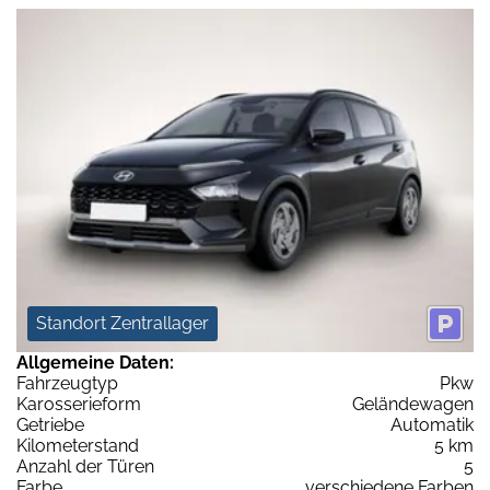
Standort Zentrallager
Allgemeine Daten:
Fahrzeugtyp
Pkw
Karosserieform
Geländewagen
Getriebe
Automatik
Kilometerstand
5 km
Anzahl der Türen
5
Farbe
verschiedene Farben