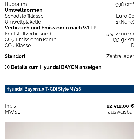
Hubraum
998 cm³
Umweltnormen:
Schadstoffklasse
Euro 6e
Umweltplakette
1 (None)
Verbrauch und Emissionen nach WLTP:
Kraftstoffverbr. komb.
5,9 l/100km
CO
-Emissionen komb.
133 g/km
2
CO
-Klasse
D
2
Standort
Zentrallager
Details zum Hyundai BAYON anzeigen
Hyundai Bayon 1.0 T-GDI Style MY26
Preis:
22.512,00 €
MWSt:
ausweisbar