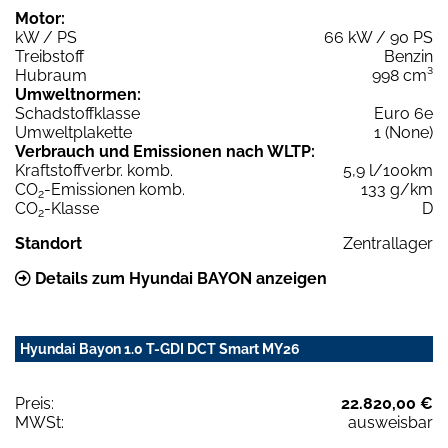
Motor:
kW / PS
66 kW / 90 PS
Treibstoff
Benzin
Hubraum
998 cm³
Umweltnormen:
Schadstoffklasse
Euro 6e
Umweltplakette
1 (None)
Verbrauch und Emissionen nach WLTP:
Kraftstoffverbr. komb.
5,9 l/100km
CO
-Emissionen komb.
133 g/km
2
CO
-Klasse
D
2
Standort
Zentrallager
Details zum Hyundai BAYON anzeigen
Hyundai Bayon 1.0 T-GDI DCT Smart MY26
Preis:
22.820,00 €
MWSt:
ausweisbar