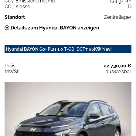
CO
-Emissionen komb.
133 g/km
2
CO
-Klasse
D
2
Standort
Zentrallager
Details zum Hyundai BAYON anzeigen
Hyundai BAYON Go+ Plus 1,0 T-GDI DCT7 66KW Navi
Preis:
22.730,00 €
MWSt:
ausweisbar