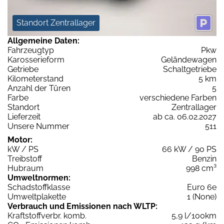
Standort Zentrallager
Allgemeine Daten:
Fahrzeugtyp
Pkw
Karosserieform
Geländewagen
Getriebe
Schaltgetriebe
Kilometerstand
5 km
Anzahl der Türen
5
Farbe
verschiedene Farben
Standort
Zentrallager
Lieferzeit
ab ca. 06.02.2027
Unsere Nummer
511
Motor:
kW / PS
66 kW / 90 PS
Treibstoff
Benzin
Hubraum
998 cm³
Umweltnormen:
Schadstoffklasse
Euro 6e
Umweltplakette
1 (None)
Verbrauch und Emissionen nach WLTP:
Kraftstoffverbr. komb.
5,9 l/100km