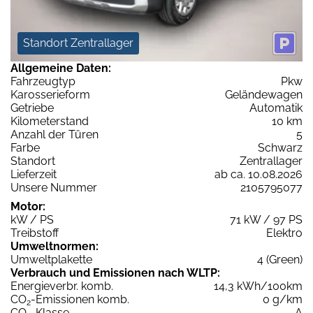
Standort Zentrallager
Allgemeine Daten:
Fahrzeugtyp
Pkw
Karosserieform
Geländewagen
Getriebe
Automatik
Kilometerstand
10 km
Anzahl der Türen
5
Farbe
Schwarz
Standort
Zentrallager
Lieferzeit
ab ca. 10.08.2026
Unsere Nummer
2105795077
Motor:
kW / PS
71 kW / 97 PS
Treibstoff
Elektro
Umweltnormen:
Umweltplakette
4 (Green)
Verbrauch und Emissionen nach WLTP:
Energieverbr. komb.
14,3 kWh/100km
CO
-Emissionen komb.
0 g/km
2
CO
-Klasse
A