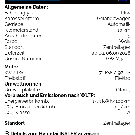
Allgemeine Daten:
Fahrzeugtyp
Pkw
Karosserieform
Geländewagen
Getriebe
Automatik
Kilometerstand
10 km
Anzahl der Türen
5
Farbe
Weiß
Standort
Zentrallager
Lieferzeit
ab ca. 06.09.2026
Unsere Nummer
GW-V3200
Motor:
kW / PS
71 kW / 97 PS
Treibstoff
Elektro
Umweltnormen:
Umweltplakette
1 (None)
Verbrauch und Emissionen nach WLTP:
Energieverbr. komb.
14,3 kWh/100km
CO
-Emissionen komb.
0 g/km
2
CO
-Klasse
A
2
Standort
Zentrallager
Details zum Hyundai INSTER anzeigen