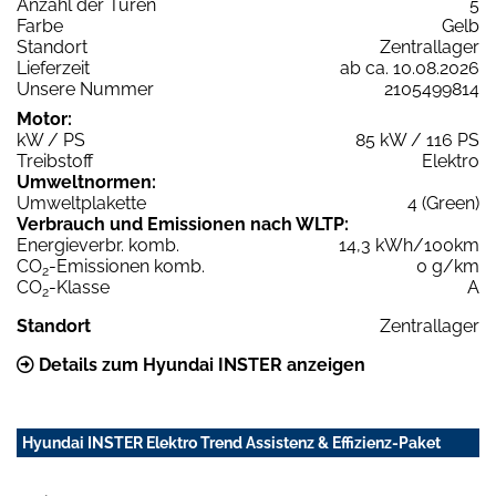
Anzahl der Türen
5
Farbe
Gelb
Standort
Zentrallager
Lieferzeit
ab ca. 10.08.2026
Unsere Nummer
2105499814
Motor:
kW / PS
85 kW / 116 PS
Treibstoff
Elektro
Umweltnormen:
Umweltplakette
4 (Green)
Verbrauch und Emissionen nach WLTP:
Energieverbr. komb.
14,3 kWh/100km
CO
-Emissionen komb.
0 g/km
2
CO
-Klasse
A
2
Standort
Zentrallager
Details zum Hyundai INSTER anzeigen
Hyundai INSTER Elektro Trend Assistenz & Effizienz-Paket