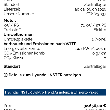
Standort
Zentrallager
Lieferzeit
ab ca. 06.09.2026
Unsere Nummer
GW-V3037
Motor:
kW / PS
71 kW / 97 PS
Treibstoff
Elektro
Umweltnormen:
Umweltplakette
1 (None)
Verbrauch und Emissionen nach WLTP:
Energieverbr. komb.
14,3 kWh/100km
CO
-Emissionen komb.
0 g/km
2
CO
-Klasse
A
2
Standort
Zentrallager
Details zum Hyundai INSTER anzeigen
Hyundai INSTER Elektro Trend Assistenz & Effizienz-Paket
Preis:
32.656,00 €