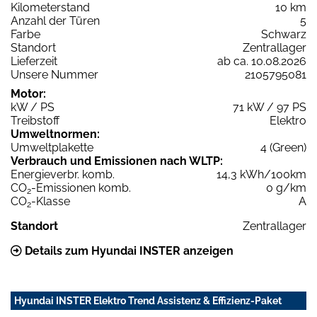
Kilometerstand
10 km
Anzahl der Türen
5
Farbe
Schwarz
Standort
Zentrallager
Lieferzeit
ab ca. 10.08.2026
Unsere Nummer
2105795081
Motor:
kW / PS
71 kW / 97 PS
Treibstoff
Elektro
Umweltnormen:
Umweltplakette
4 (Green)
Verbrauch und Emissionen nach WLTP:
Energieverbr. komb.
14,3 kWh/100km
CO
-Emissionen komb.
0 g/km
2
CO
-Klasse
A
2
Standort
Zentrallager
Details zum Hyundai INSTER anzeigen
Hyundai INSTER Elektro Trend Assistenz & Effizienz-Paket