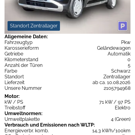
Standort Zentrallager
Allgemeine Daten:
Fahrzeugtyp
Pkw
Karosserieform
Geländewagen
Getriebe
Automatik
Kilometerstand
0
Anzahl der Türen
5
Farbe
Schwarz
Standort
Zentrallager
Lieferzeit
ab ca. 10.08.2026
Unsere Nummer
2105794968
Motor:
kW / PS
71 kW / 97 PS
Treibstoff
Elektro
Umweltnormen:
Umweltplakette
4 (Green)
Verbrauch und Emissionen nach WLTP:
Energieverbr. komb.
14,3 kWh/100km