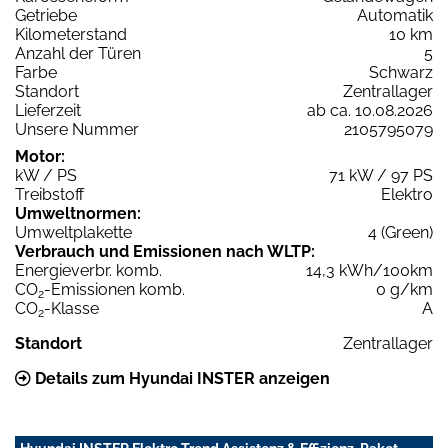
Getriebe
Automatik
Kilometerstand
10 km
Anzahl der Türen
5
Farbe
Schwarz
Standort
Zentrallager
Lieferzeit
ab ca. 10.08.2026
Unsere Nummer
2105795079
Motor:
kW / PS
71 kW / 97 PS
Treibstoff
Elektro
Umweltnormen:
Umweltplakette
4 (Green)
Verbrauch und Emissionen nach WLTP:
Energieverbr. komb.
14,3 kWh/100km
CO
-Emissionen komb.
0 g/km
2
CO
-Klasse
A
2
Standort
Zentrallager
Details zum Hyundai INSTER anzeigen