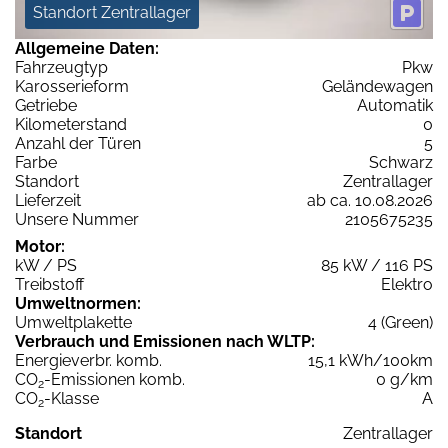
Standort Zentrallager
Allgemeine Daten:
Fahrzeugtyp
Pkw
Karosserieform
Geländewagen
Getriebe
Automatik
Kilometerstand
0
Anzahl der Türen
5
Farbe
Schwarz
Standort
Zentrallager
Lieferzeit
ab ca. 10.08.2026
Unsere Nummer
2105675235
Motor:
kW / PS
85 kW / 116 PS
Treibstoff
Elektro
Umweltnormen:
Umweltplakette
4 (Green)
Verbrauch und Emissionen nach WLTP:
Energieverbr. komb.
15,1 kWh/100km
CO
-Emissionen komb.
0 g/km
2
CO
-Klasse
A
2
Standort
Zentrallager