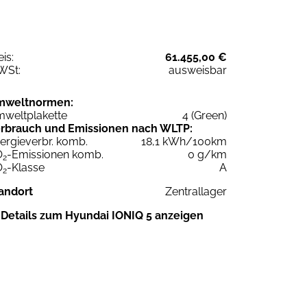
eis:
61.455,00 €
WSt:
ausweisbar
mweltnormen:
weltplakette
4 (Green)
rbrauch und Emissionen nach WLTP:
ergieverbr. komb.
18,1 kWh/100km
O
-Emissionen komb.
0 g/km
2
O
-Klasse
A
2
andort
Zentrallager
Details zum Hyundai IONIQ 5 anzeigen