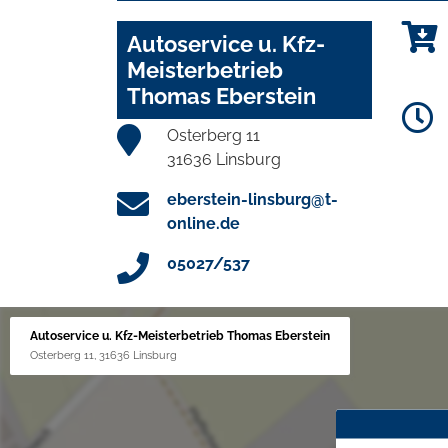
Autoservice u. Kfz-
Meisterbetrieb
Thomas Eberstein
Osterberg 11
31636 Linsburg
eberstein-linsburg@t-
online.de
05027/537
Autoservice u. Kfz-Meisterbetrieb Thomas Eberstein
Osterberg 11, 31636 Linsburg