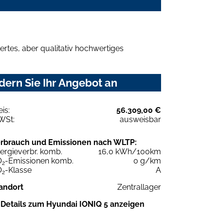
rtes, aber qualitativ hochwertiges
ern Sie Ihr Angebot an
eis:
56.309,00 €
WSt:
ausweisbar
rbrauch und Emissionen nach WLTP:
ergieverbr. komb.
16,0 kWh/100km
O
-Emissionen komb.
0 g/km
2
O
-Klasse
A
2
andort
Zentrallager
Details zum Hyundai IONIQ 5 anzeigen