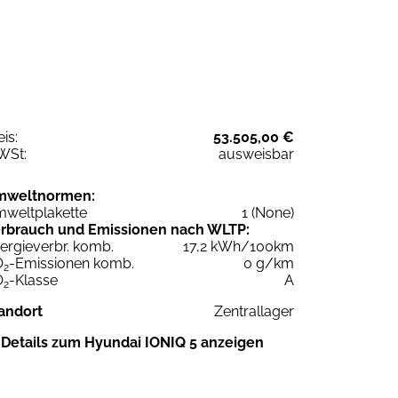
eis:
53.505,00 €
WSt:
ausweisbar
mweltnormen:
weltplakette
1 (None)
rbrauch und Emissionen nach WLTP:
ergieverbr. komb.
17,2 kWh/100km
O
-Emissionen komb.
0 g/km
2
O
-Klasse
A
2
andort
Zentrallager
Details zum Hyundai IONIQ 5 anzeigen