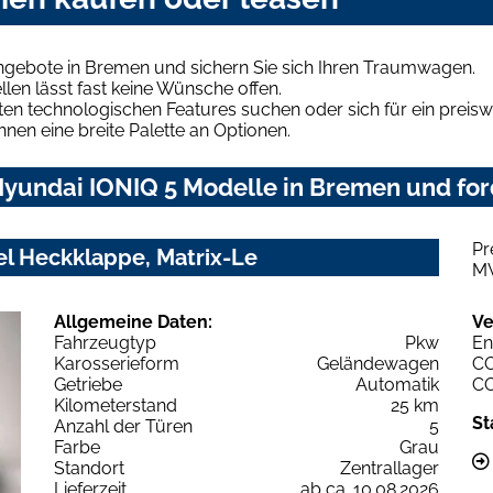
ngebote in Bremen und sichern Sie sich Ihren Traumwagen.
len lässt fast keine Wünsche offen.
en technologischen Features suchen oder sich für ein preiswe
hnen eine breite Palette an Optionen.
yundai IONIQ 5 Modelle in Bremen und ford
Pr
el Heckklappe, Matrix-Le
M
Allgemeine Daten:
Ve
Fahrzeugtyp
Pkw
En
Karosserieform
Geländewagen
C
Getriebe
Automatik
C
Kilometerstand
25 km
St
Anzahl der Türen
5
Farbe
Grau
Standort
Zentrallager
Lieferzeit
ab ca. 10.08.2026