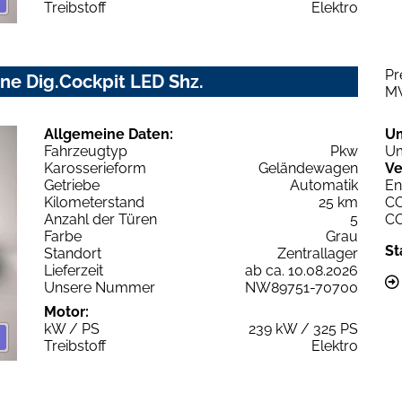
Treibstoff
Elektro
Pr
ne Dig.Cockpit LED Shz.
M
Allgemeine Daten:
U
Fahrzeugtyp
Pkw
Um
Karosserieform
Geländewagen
Ve
Getriebe
Automatik
En
Kilometerstand
25 km
C
Anzahl der Türen
5
C
Farbe
Grau
St
Standort
Zentrallager
Lieferzeit
ab ca. 10.08.2026
Unsere Nummer
NW89751-70700
Motor:
kW / PS
239 kW / 325 PS
Treibstoff
Elektro