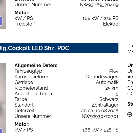
Unsere Nummer
NW93069_70409
Motor:
kW / PS
168 kW / 228 PS
Treibstoff
Elektro
Pr
ig.Cockpit LED Shz. PDC
M
Allgemeine Daten:
U
Fahrzeugtyp
Pkw
Um
Karosserieform
Geländewagen
Ve
Getriebe
Automatik
En
Kilometerstand
25 km
C
Anzahl der Türen
5
C
Farbe
Schwarz
St
Standort
Zentrallager
Lieferzeit
ab ca. 10.08.2026
Unsere Nummer
NW92930-70701
Motor:
kW / PS
168 kW / 228 PS