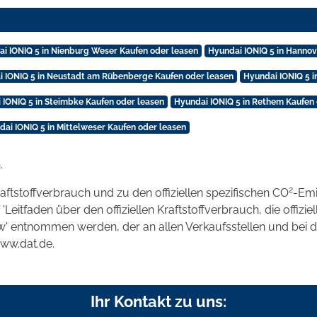
i IONIQ 5 in Nienburg Weser Kaufen oder leasen
Hyundai IONIQ 5 in Hannov
i IONIQ 5 in Neustadt am Rübenberge Kaufen oder leasen
Hyundai IONIQ 5 i
 IONIQ 5 in Steimbke Kaufen oder leasen
Hyundai IONIQ 5 in Rethem Kaufen 
dai IONIQ 5 in Mittelweser Kaufen oder leasen
.
2
raftstoffverbrauch und zu den offiziellen spezifischen CO
-Emi
tfaden über den offiziellen Kraftstoffverbrauch, die offizie
kw' entnommen werden, der an allen Verkaufsstellen und bei
www.dat.de.
Ihr Kontakt zu uns: