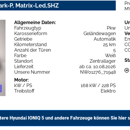
Pr
ark-P, Matrix-Led,SHZ
M
Allgemeine Daten:
U
Fahrzeugtyp
Pkw
Um
Karosserieform
Geländewagen
Ve
Getriebe
Automatik
En
Kilometerstand
25 km
C
Anzahl der Türen
5
C
Farbe
Weiß
St
Standort
Zentrallager
Lieferzeit
ab ca. 10.08.2026
Unsere Nummer
NW01276_71948
Motor:
kW / PS
168 kW / 228 PS
Treibstoff
Elektro
tere Hyundai IONIQ 5 und andere Fahrzeuge können Sie hier 