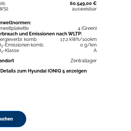
eis:
60.549,00 €
WSt:
ausweisbar
mweltnormen:
weltplakette
4 (Green)
rbrauch und Emissionen nach WLTP:
ergieverbr. komb.
17,2 kWh/100km
O
-Emissionen komb.
0 g/km
2
O
-Klasse
A
2
andort
Zentrallager
Details zum Hyundai IONIQ 5 anzeigen
suchen