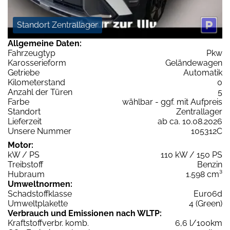
Standort Zentrallager
Allgemeine Daten:
Fahrzeugtyp
Pkw
Karosserieform
Geländewagen
Getriebe
Automatik
Kilometerstand
0
Anzahl der Türen
5
Farbe
wählbar - ggf. mit Aufpreis
Standort
Zentrallager
Lieferzeit
ab ca. 10.08.2026
Unsere Nummer
105312C
Motor:
kW / PS
110 kW / 150 PS
Treibstoff
Benzin
Hubraum
1.598 cm³
Umweltnormen:
Schadstoffklasse
Euro6d
Umweltplakette
4 (Green)
Verbrauch und Emissionen nach WLTP:
Kraftstoffverbr. komb.
6,6 l/100km