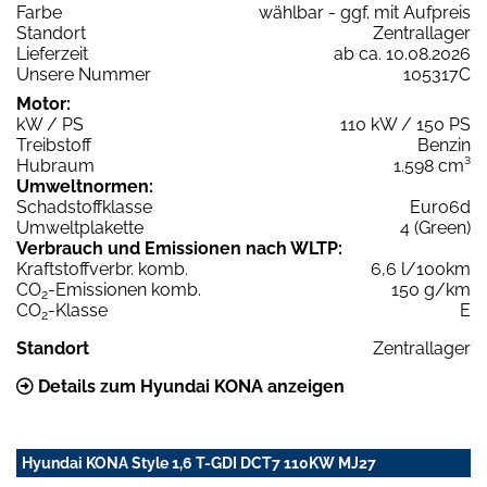
Farbe
wählbar - ggf. mit Aufpreis
Standort
Zentrallager
Lieferzeit
ab ca. 10.08.2026
Unsere Nummer
105317C
Motor:
kW / PS
110 kW / 150 PS
Treibstoff
Benzin
Hubraum
1.598 cm³
Umweltnormen:
Schadstoffklasse
Euro6d
Umweltplakette
4 (Green)
Verbrauch und Emissionen nach WLTP:
Kraftstoffverbr. komb.
6,6 l/100km
CO
-Emissionen komb.
150 g/km
2
CO
-Klasse
E
2
Standort
Zentrallager
Details zum Hyundai KONA anzeigen
Hyundai KONA Style 1,6 T-GDI DCT7 110KW MJ27