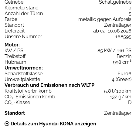
Getriebe
Schaltgetriebe
Kilometerstand
0
Anzahl der Türen
5
Farbe
metallic gegen Aufpreis
Standort
Zentrallager
Lieferzeit
ab ca. 10.08.2026
Unsere Nummer
168595
Motor:
kW / PS
85 kW / 116 PS
Treibstoff
Benzin
Hubraum
998 cm³
Umweltnormen:
Schadstoffklasse
Euro6
Umweltplakette
4 (Green)
Verbrauch und Emissionen nach WLTP:
Kraftstoffverbr. komb.
5,8 l/100km
CO
-Emissionen komb.
132 g/km
2
CO
-Klasse
D
2
Standort
Zentrallager
Details zum Hyundai KONA anzeigen