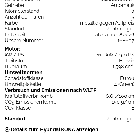
Getriebe
Automatik
Kilometerstand
0
Anzahl der Türen
5
Farbe
metallic gegen Aufpreis
Standort
Zentrallager
Lieferzeit
ab ca. 10.08.2026
Unsere Nummer
168607
Motor:
kW / PS
110 kW / 150 PS
Treibstoff
Benzin
Hubraum
1.598 cm³
Umweltnormen:
Schadstoffklasse
Euro6
Umweltplakette
4 (Green)
Verbrauch und Emissionen nach WLTP:
Kraftstoffverbr. komb.
6,6 l/100km
CO
-Emissionen komb.
150 g/km
2
CO
-Klasse
E
2
Standort
Zentrallager
Details zum Hyundai KONA anzeigen