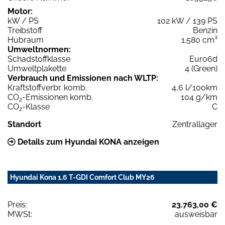
Motor:
kW / PS
102 kW / 139 PS
Treibstoff
Benzin
Hubraum
1.580 cm³
Umweltnormen:
Schadstoffklasse
Euro6d
Umweltplakette
4 (Green)
Verbrauch und Emissionen nach WLTP:
Kraftstoffverbr. komb.
4,6 l/100km
CO
-Emissionen komb.
104 g/km
2
CO
-Klasse
C
2
Standort
Zentrallager
Details zum Hyundai KONA anzeigen
Hyundai Kona 1.6 T-GDI Comfort Club MY26
Preis:
23.763,00 €
MWSt:
ausweisbar