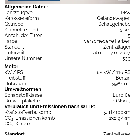
Allgemeine Daten:
Fahrzeugtyp
Pkw
Karosserieform
Geländewagen
Getriebe
Schaltgetriebe
Kilometerstand
5 km
Anzahl der Türen
5
Farbe
verschiedene Farben
Standort
Zentrallager
Lieferzeit
ab ca. 07.01.2027
Unsere Nummer
539
Motor:
kW / PS
85 kW / 116 PS
Treibstoff
Benzin
Hubraum
998 cm³
Umweltnormen:
Schadstoffklasse
Euro 6e
Umweltplakette
1 (None)
Verbrauch und Emissionen nach WLTP:
Kraftstoffverbr. komb.
5,8 l/100km
CO
-Emissionen komb.
132 g/km
2
CO
-Klasse
D
2
Standort
Zentrallager