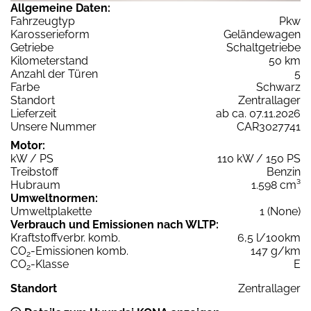
Allgemeine Daten:
Fahrzeugtyp
Pkw
Karosserieform
Geländewagen
Getriebe
Schaltgetriebe
Kilometerstand
50 km
Anzahl der Türen
5
Farbe
Schwarz
Standort
Zentrallager
Lieferzeit
ab ca. 07.11.2026
Unsere Nummer
CAR3027741
Motor:
kW / PS
110 kW / 150 PS
Treibstoff
Benzin
Hubraum
1.598 cm³
Umweltnormen:
Umweltplakette
1 (None)
Verbrauch und Emissionen nach WLTP:
Kraftstoffverbr. komb.
6,5 l/100km
CO
-Emissionen komb.
147 g/km
2
CO
-Klasse
E
2
Standort
Zentrallager