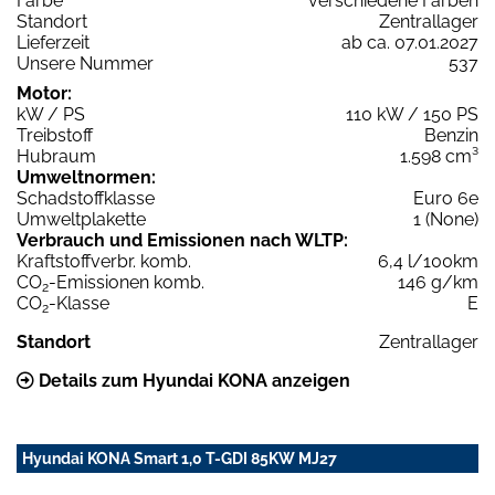
Farbe
verschiedene Farben
Standort
Zentrallager
Lieferzeit
ab ca. 07.01.2027
Unsere Nummer
537
Motor:
kW / PS
110 kW / 150 PS
Treibstoff
Benzin
Hubraum
1.598 cm³
Umweltnormen:
Schadstoffklasse
Euro 6e
Umweltplakette
1 (None)
Verbrauch und Emissionen nach WLTP:
Kraftstoffverbr. komb.
6,4 l/100km
CO
-Emissionen komb.
146 g/km
2
CO
-Klasse
E
2
Standort
Zentrallager
Details zum Hyundai KONA anzeigen
Hyundai KONA Smart 1,0 T-GDI 85KW MJ27