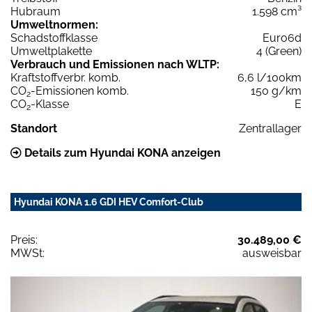
Hubraum
1.598 cm³
Umweltnormen:
Schadstoffklasse
Euro6d
Umweltplakette
4 (Green)
Verbrauch und Emissionen nach WLTP:
Kraftstoffverbr. komb.
6,6 l/100km
CO
-Emissionen komb.
150 g/km
2
CO
-Klasse
E
2
Standort
Zentrallager
Details zum Hyundai KONA anzeigen
Hyundai KONA 1.6 GDI HEV Comfort-Club
Preis:
30.489,00 €
MWSt:
ausweisbar