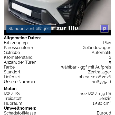
Standort Zentrallager
Allgemeine Daten:
Fahrzeugtyp
Pkw
Karosserieform
Geländewagen
Getriebe
Automatik
Kilometerstand
0
Anzahl der Türen
5
Farbe
wählbar - ggf. mit Aufpreis
Standort
Zentrallager
Lieferzeit
ab ca. 10.08.2026
Unsere Nummer
106379ad
Motor:
kW / PS
102 kW / 139 PS
Treibstoff
Benzin
Hubraum
1.580 cm³
Umweltnormen:
Schadstoffklasse
Euro6d