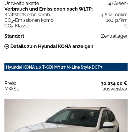
Umweltplakette
4 (Green)
Verbrauch und Emissionen nach WLTP:
Kraftstoffverbr. komb.
4,6 l/100km
CO
-Emissionen komb.
104 g/km
2
CO
-Klasse
C
2
Standort
Zentrallager
Details zum Hyundai KONA anzeigen
Hyundai KONA 1.6 T-GDI MY 27 N-Line Style DCT7
Preis:
30.234,00 €
MWSt:
ausweisbar