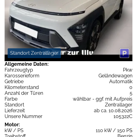
Standort Zentrallager
Allgemeine Daten:
Fahrzeugtyp
Pkw
Karosserieform
Geländewagen
Getriebe
Automatik
Kilometerstand
0
Anzahl der Türen
5
Farbe
wählbar - ggf. mit Aufpreis
Standort
Zentrallager
Lieferzeit
ab ca. 10.08.2026
Unsere Nummer
105322C
Motor:
kW / PS
110 kW / 150 PS
Treibstoff
Benzin