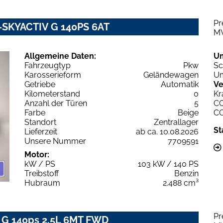
Pr
e-SKYACTIV G 140PS 6AT
M
Allgemeine Daten:
U
Fahrzeugtyp
Pkw
Sc
Karosserieform
Geländewagen
Um
Getriebe
Automatik
Ve
Kilometerstand
0
Kr
Anzahl der Türen
5
C
Farbe
Beige
C
Standort
Zentrallager
St
Lieferzeit
ab ca. 10.08.2026
Unsere Nummer
7709591
Motor:
kW / PS
103 kW / 140 PS
Treibstoff
Benzin
Hubraum
2.488 cm³
Pr
 G 140ps 2.5L 6MT FWD