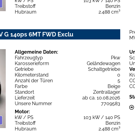
kW / PS
103 kW / 140 PS
Treibstoff
Benzin
Hubraum
2.488 cm³
Pr
IV G 140ps 6MT FWD Exclu
M
Allgemeine Daten:
U
Fahrzeugtyp
Pkw
Sc
Karosserieform
Geländewagen
Um
Getriebe
Schaltgetriebe
Ve
Kilometerstand
0
Kr
Anzahl der Türen
5
C
Farbe
Beige
C
Standort
Zentrallager
St
Lieferzeit
ab ca. 10.08.2026
Unsere Nummer
7709583
Motor:
kW / PS
103 kW / 140 PS
Treibstoff
Benzin
Hubraum
2.488 cm³