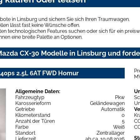
ote in Linsburg und sichern Sie sich Ihren Traumwagen.
len lässt fast keine Wünsche offen.
en technologischen Features suchen oder sich für ein preiswe
hnen eine breite Palette an Optionen.
azda CX-30 Modelle in Linsburg und forder
Pr
140ps 2.5L 6AT FWD Homur
M
Allgemeine Daten:
U
Fahrzeugtyp
Pkw
Sc
Karosserieform
Geländewagen
Um
Getriebe
Automatik
Ve
Kilometerstand
0
Kr
Anzahl der Türen
5
C
Farbe
Weiß
C
Standort
Zentrallager
St
Lieferzeit
ab ca. 10.08.2026