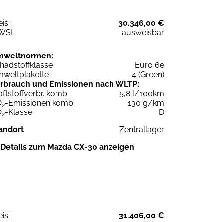
eis:
30.346,00 €
WSt:
ausweisbar
mweltnormen:
hadstoffklasse
Euro 6e
weltplakette
4 (Green)
rbrauch und Emissionen nach WLTP:
aftstoffverbr. komb.
5,8 l/100km
O
-Emissionen komb.
130 g/km
2
O
-Klasse
D
2
andort
Zentrallager
Details zum Mazda CX-30 anzeigen
eis:
31.406,00 €