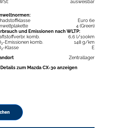
WSt:
ausweisbar
mweltnormen:
hadstoffklasse
Euro 6e
weltplakette
4 (Green)
rbrauch und Emissionen nach WLTP:
aftstoffverbr. komb.
6,6 l/100km
O
-Emissionen komb.
148 g/km
2
O
-Klasse
E
2
andort
Zentrallager
Details zum Mazda CX-30 anzeigen
uchen