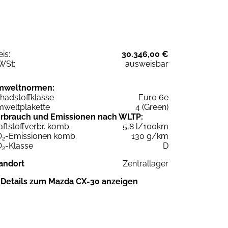
eis:
30.346,00 €
WSt:
ausweisbar
mweltnormen:
hadstoffklasse
Euro 6e
weltplakette
4 (Green)
rbrauch und Emissionen nach WLTP:
aftstoffverbr. komb.
5,8 l/100km
O
-Emissionen komb.
130 g/km
2
O
-Klasse
D
2
andort
Zentrallager
Details zum Mazda CX-30 anzeigen