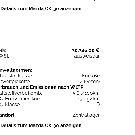
Details zum Mazda CX-30 anzeigen
eis:
30.346,00 €
WSt:
ausweisbar
mweltnormen:
hadstoffklasse
Euro 6e
weltplakette
4 (Green)
rbrauch und Emissionen nach WLTP:
aftstoffverbr. komb.
5,8 l/100km
O
-Emissionen komb.
130 g/km
2
O
-Klasse
D
2
andort
Zentrallager
Details zum Mazda CX-30 anzeigen