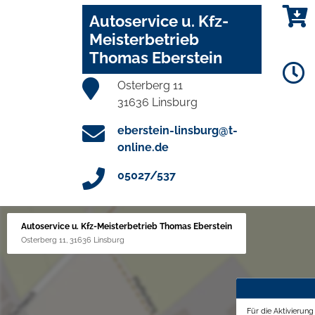
Autoservice u. Kfz-
Meisterbetrieb
Thomas Eberstein
Osterberg 11
31636 Linsburg
eberstein-linsburg@t-
online.de
05027/537
Autoservice u. Kfz-Meisterbetrieb Thomas Eberstein
Osterberg 11, 31636 Linsburg
Für die Aktivierun