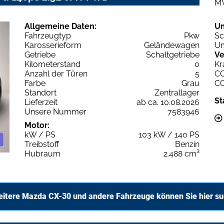
M
Allgemeine Daten:
U
Fahrzeugtyp
Pkw
Sc
Karosserieform
Geländewagen
Um
Getriebe
Schaltgetriebe
Ve
Kilometerstand
0
Kr
Anzahl der Türen
5
C
Farbe
Grau
C
Standort
Zentrallager
St
Lieferzeit
ab ca. 10.08.2026
Unsere Nummer
7583946
Motor:
kW / PS
103 kW / 140 PS
Treibstoff
Benzin
Hubraum
2.488 cm³
itere Mazda CX-30 und andere Fahrzeuge können Sie hier s