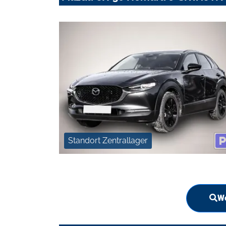
Standort Zentrallager
We