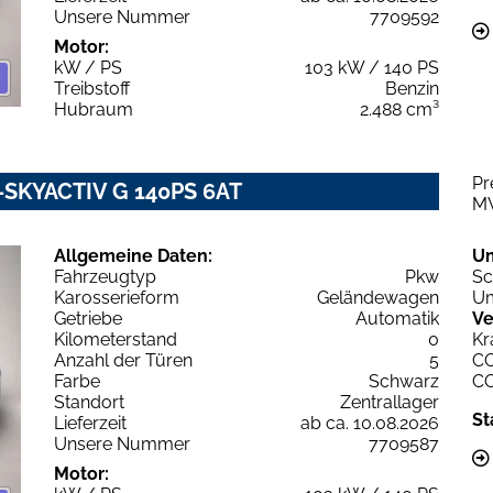
Unsere Nummer
7709592
Motor:
kW / PS
103 kW / 140 PS
Treibstoff
Benzin
Hubraum
2.488 cm³
Pr
e-SKYACTIV G 140PS 6AT
M
Allgemeine Daten:
U
Fahrzeugtyp
Pkw
Sc
Karosserieform
Geländewagen
Um
Getriebe
Automatik
Ve
Kilometerstand
0
Kr
Anzahl der Türen
5
C
Farbe
Schwarz
C
Standort
Zentrallager
St
Lieferzeit
ab ca. 10.08.2026
Unsere Nummer
7709587
Motor: