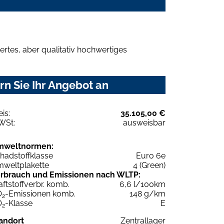
rtes, aber qualitativ hochwertiges
n Sie Ihr Angebot an
eis:
35.105,00 €
WSt:
ausweisbar
mweltnormen:
hadstoffklasse
Euro 6e
weltplakette
4 (Green)
rbrauch und Emissionen nach WLTP:
aftstoffverbr. komb.
6,6 l/100km
O
-Emissionen komb.
148 g/km
2
O
-Klasse
E
2
andort
Zentrallager