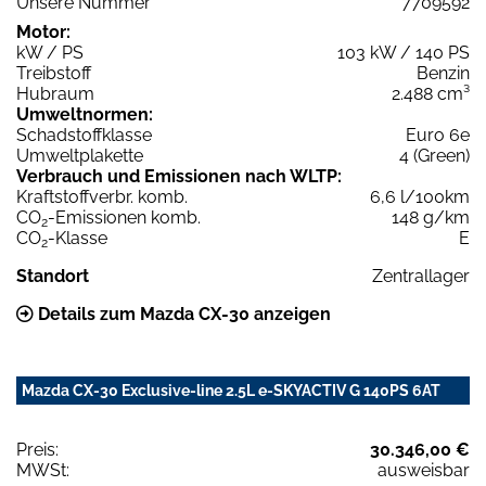
Unsere Nummer
7709592
Motor:
kW / PS
103 kW / 140 PS
Treibstoff
Benzin
Hubraum
2.488 cm³
Umweltnormen:
Schadstoffklasse
Euro 6e
Umweltplakette
4 (Green)
Verbrauch und Emissionen nach WLTP:
Kraftstoffverbr. komb.
6,6 l/100km
CO
-Emissionen komb.
148 g/km
2
CO
-Klasse
E
2
Standort
Zentrallager
Details zum Mazda CX-30 anzeigen
Mazda CX-30 Exclusive-line 2.5L e-SKYACTIV G 140PS 6AT
Preis:
30.346,00 €
MWSt:
ausweisbar