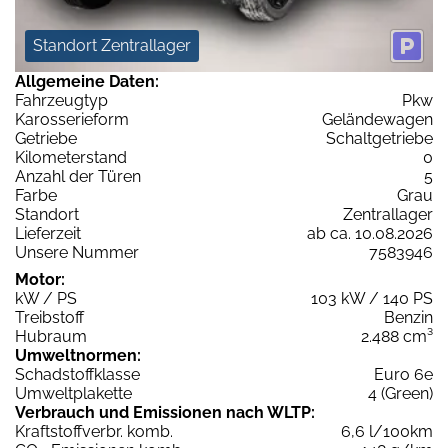
Standort Zentrallager
Allgemeine Daten:
Fahrzeugtyp
Pkw
Karosserieform
Geländewagen
Getriebe
Schaltgetriebe
Kilometerstand
0
Anzahl der Türen
5
Farbe
Grau
Standort
Zentrallager
Lieferzeit
ab ca. 10.08.2026
Unsere Nummer
7583946
Motor:
kW / PS
103 kW / 140 PS
Treibstoff
Benzin
Hubraum
2.488 cm³
Umweltnormen:
Schadstoffklasse
Euro 6e
Umweltplakette
4 (Green)
Verbrauch und Emissionen nach WLTP:
Kraftstoffverbr. komb.
6,6 l/100km