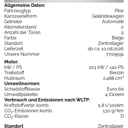
Allgemeine Daten:
Fahrzeugtyp
Pkw
Karosserieform
Geländewagen
Getriebe
Automatik
Kilometerstand
0
Anzahl der Türen
5
Farbe
Beige
Standort
Zentrallager
Lieferzeit
ab ca. 10.08.2026
Unsere Nummer
7709591
Motor:
kW / PS
103 kW / 140 PS
Treibstoff
Benzin
Hubraum
2.488 cm³
Umweltnormen:
Schadstoffklasse
Euro 6e
Umweltplakette
4 (Green)
Verbrauch und Emissionen nach WLTP:
Kraftstoffverbr. komb.
5,8 l/100km
CO
-Emissionen komb.
130 g/km
2
CO
-Klasse
D
2
Standort
Zentrallager