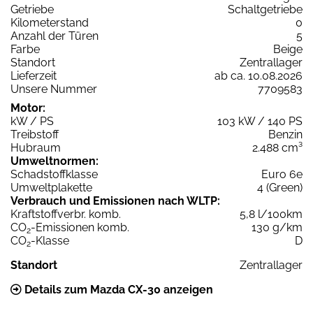
Getriebe
Schaltgetriebe
Kilometerstand
0
Anzahl der Türen
5
Farbe
Beige
Standort
Zentrallager
Lieferzeit
ab ca. 10.08.2026
Unsere Nummer
7709583
Motor:
kW / PS
103 kW / 140 PS
Treibstoff
Benzin
Hubraum
2.488 cm³
Umweltnormen:
Schadstoffklasse
Euro 6e
Umweltplakette
4 (Green)
Verbrauch und Emissionen nach WLTP:
Kraftstoffverbr. komb.
5,8 l/100km
CO
-Emissionen komb.
130 g/km
2
CO
-Klasse
D
2
Standort
Zentrallager
Details zum Mazda CX-30 anzeigen