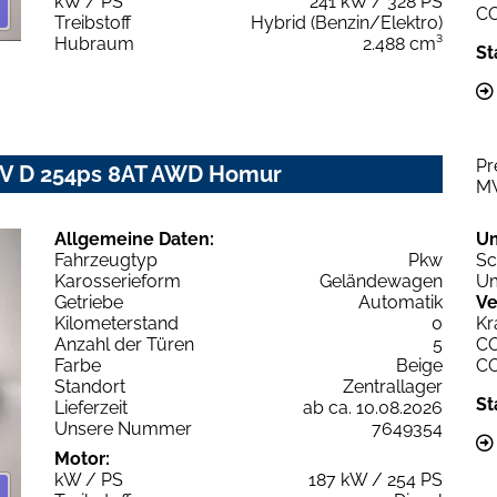
kW / PS
241 kW / 328 PS
C
Treibstoff
Hybrid (Benzin/Elektro)
Hubraum
2.488 cm³
St
Pr
IV D 254ps 8AT AWD Homur
M
Allgemeine Daten:
U
Fahrzeugtyp
Pkw
Sc
Karosserieform
Geländewagen
Um
Getriebe
Automatik
Ve
Kilometerstand
0
Kr
Anzahl der Türen
5
C
Farbe
Beige
C
Standort
Zentrallager
St
Lieferzeit
ab ca. 10.08.2026
Unsere Nummer
7649354
Motor:
kW / PS
187 kW / 254 PS