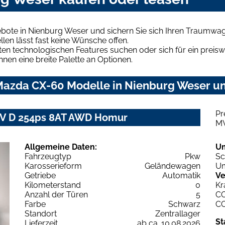
ote in Nienburg Weser und sichern Sie sich Ihren Traumwa
len lässt fast keine Wünsche offen.
en technologischen Features suchen oder sich für ein preiswe
hnen eine breite Palette an Optionen.
azda CX-60 Modelle in Nienburg Weser und
Pr
IV D 254ps 8AT AWD Homur
M
Allgemeine Daten:
U
Fahrzeugtyp
Pkw
Sc
Karosserieform
Geländewagen
Um
Getriebe
Automatik
Ve
Kilometerstand
0
Kr
Anzahl der Türen
5
C
Farbe
Schwarz
C
Standort
Zentrallager
St
Lieferzeit
ab ca. 10.08.2026