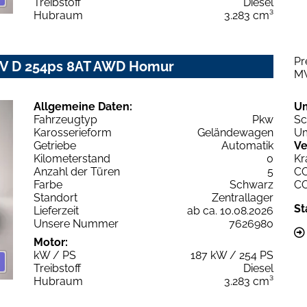
Treibstoff
Diesel
Hubraum
3.283 cm³
Pr
IV D 254ps 8AT AWD Homur
M
Allgemeine Daten:
U
Fahrzeugtyp
Pkw
Sc
Karosserieform
Geländewagen
Um
Getriebe
Automatik
Ve
Kilometerstand
0
Kr
Anzahl der Türen
5
C
Farbe
Schwarz
C
Standort
Zentrallager
St
Lieferzeit
ab ca. 10.08.2026
Unsere Nummer
7626980
Motor:
kW / PS
187 kW / 254 PS
Treibstoff
Diesel
Hubraum
3.283 cm³