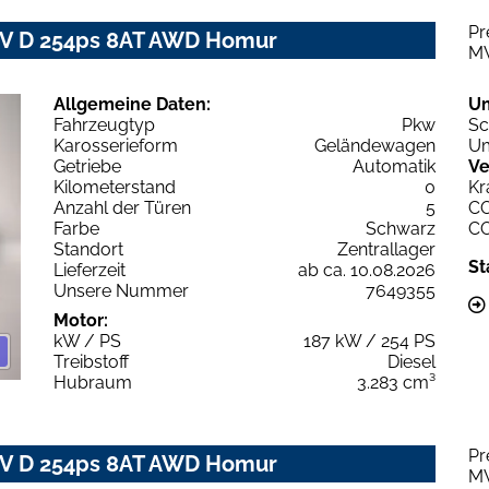
Pr
IV D 254ps 8AT AWD Homur
M
Allgemeine Daten:
U
Fahrzeugtyp
Pkw
Sc
Karosserieform
Geländewagen
Um
Getriebe
Automatik
Ve
Kilometerstand
0
Kr
Anzahl der Türen
5
C
Farbe
Schwarz
C
Standort
Zentrallager
St
Lieferzeit
ab ca. 10.08.2026
Unsere Nummer
7649355
Motor:
kW / PS
187 kW / 254 PS
Treibstoff
Diesel
Hubraum
3.283 cm³
Pr
IV D 254ps 8AT AWD Homur
M