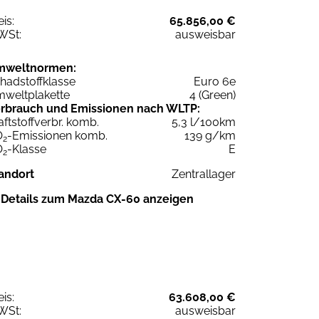
eis:
65.856,00 €
WSt:
ausweisbar
mweltnormen:
hadstoffklasse
Euro 6e
weltplakette
4 (Green)
rbrauch und Emissionen nach WLTP:
aftstoffverbr. komb.
5,3 l/100km
O
-Emissionen komb.
139 g/km
2
O
-Klasse
E
2
andort
Zentrallager
Details zum Mazda CX-60 anzeigen
eis:
63.608,00 €
WSt:
ausweisbar