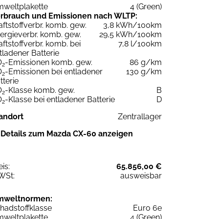
weltplakette
4 (Green)
rbrauch und Emissionen nach WLTP:
aftstoffverbr. komb. gew.
3,8 kWh/100km
ergieverbr. komb. gew.
29,5 kWh/100km
aftstoffverbr. komb. bei
7,8 l/100km
tladener Batterie
O
-Emissionen komb. gew.
86 g/km
2
O
-Emissionen bei entladener
130 g/km
2
tterie
O
-Klasse komb. gew.
B
2
O
-Klasse bei entladener Batterie
D
2
andort
Zentrallager
Details zum Mazda CX-60 anzeigen
eis:
65.856,00 €
WSt:
ausweisbar
mweltnormen:
hadstoffklasse
Euro 6e
weltplakette
4 (Green)