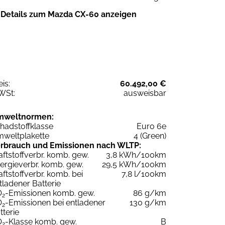
Details zum Mazda CX-60 anzeigen
eis:
60.492,00 €
WSt:
ausweisbar
mweltnormen:
hadstoffklasse
Euro 6e
weltplakette
4 (Green)
rbrauch und Emissionen nach WLTP:
aftstoffverbr. komb. gew.
3,8 kWh/100km
ergieverbr. komb. gew.
29,5 kWh/100km
aftstoffverbr. komb. bei
7,8 l/100km
tladener Batterie
O
-Emissionen komb. gew.
86 g/km
2
O
-Emissionen bei entladener
130 g/km
2
tterie
O
-Klasse komb. gew.
B
2