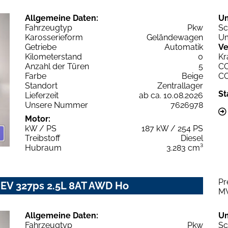
Allgemeine Daten:
U
Fahrzeugtyp
Pkw
Sc
Karosserieform
Geländewagen
Um
Getriebe
Automatik
Ve
Kilometerstand
0
Kr
Anzahl der Türen
5
C
Farbe
Beige
C
Standort
Zentrallager
St
Lieferzeit
ab ca. 10.08.2026
Unsere Nummer
7626978
Motor:
kW / PS
187 kW / 254 PS
Treibstoff
Diesel
Hubraum
3.283 cm³
Pr
EV 327ps 2.5L 8AT AWD Ho
M
Allgemeine Daten:
U
Fahrzeugtyp
Pkw
Sc