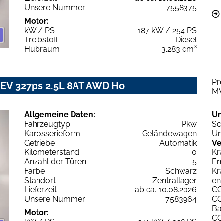
Unsere Nummer
7558375
Motor:
kW / PS
187 kW / 254 PS
Treibstoff
Diesel
Hubraum
3.283 cm³
Pr
EV 327ps 2.5L 8AT AWD Ho
M
Allgemeine Daten:
U
Fahrzeugtyp
Pkw
Sc
Karosserieform
Geländewagen
Um
Getriebe
Automatik
Ve
Kilometerstand
0
Kr
Anzahl der Türen
5
En
Farbe
Schwarz
Kr
Standort
Zentrallager
en
Lieferzeit
ab ca. 10.08.2026
C
Unsere Nummer
7583964
C
Ba
Motor:
C