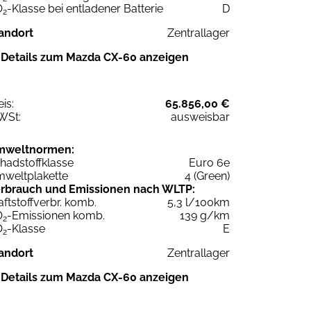
O
-Klasse bei entladener Batterie
D
2
andort
Zentrallager
Details zum Mazda CX-60 anzeigen
eis:
65.856,00 €
WSt:
ausweisbar
mweltnormen:
hadstoffklasse
Euro 6e
weltplakette
4 (Green)
rbrauch und Emissionen nach WLTP:
aftstoffverbr. komb.
5,3 l/100km
O
-Emissionen komb.
139 g/km
2
O
-Klasse
E
2
andort
Zentrallager
Details zum Mazda CX-60 anzeigen