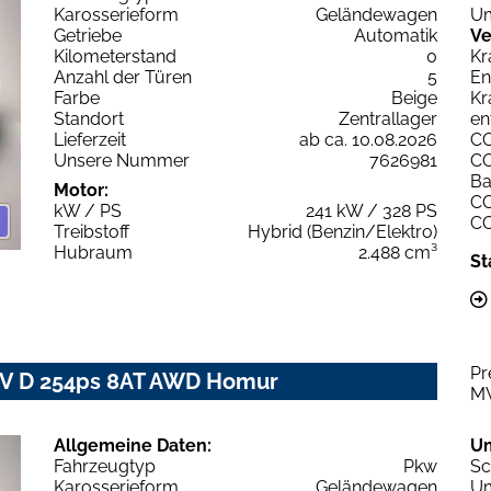
Karosserieform
Geländewagen
Um
Getriebe
Automatik
Ve
Kilometerstand
0
Kr
Anzahl der Türen
5
En
Farbe
Beige
Kr
Standort
Zentrallager
en
Lieferzeit
ab ca. 10.08.2026
C
Unsere Nummer
7626981
C
Ba
Motor:
C
kW / PS
241 kW / 328 PS
C
Treibstoff
Hybrid (Benzin/Elektro)
Hubraum
2.488 cm³
St
Pr
IV D 254ps 8AT AWD Homur
M
Allgemeine Daten:
U
Fahrzeugtyp
Pkw
Sc
Karosserieform
Geländewagen
Um