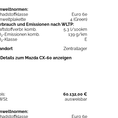
mweltnormen:
hadstoffklasse
Euro 6e
weltplakette
4 (Green)
rbrauch und Emissionen nach WLTP:
aftstoffverbr. komb.
5,3 l/100km
O
-Emissionen komb.
139 g/km
2
O
-Klasse
E
2
andort
Zentrallager
Details zum Mazda CX-60 anzeigen
eis:
60.132,00 €
WSt:
ausweisbar
mweltnormen:
hadstoffklasse
Euro 6e