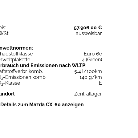
eis:
57.906,00 €
WSt:
ausweisbar
mweltnormen:
hadstoffklasse
Euro 6e
weltplakette
4 (Green)
rbrauch und Emissionen nach WLTP:
aftstoffverbr. komb.
5,4 l/100km
O
-Emissionen komb.
140 g/km
2
O
-Klasse
E
2
andort
Zentrallager
Details zum Mazda CX-60 anzeigen