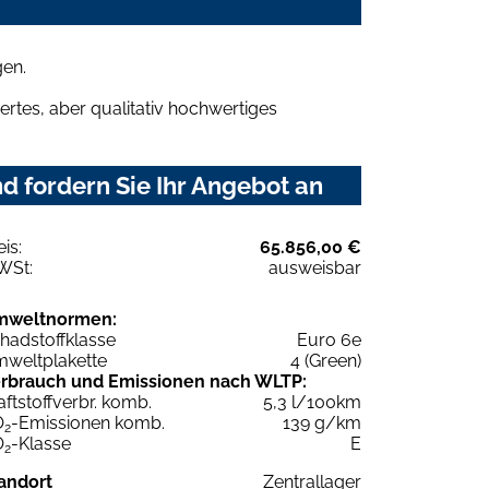
gen.
rtes, aber qualitativ hochwertiges
 fordern Sie Ihr Angebot an
eis:
65.856,00 €
WSt:
ausweisbar
mweltnormen:
hadstoffklasse
Euro 6e
weltplakette
4 (Green)
rbrauch und Emissionen nach WLTP:
aftstoffverbr. komb.
5,3 l/100km
O
-Emissionen komb.
139 g/km
2
O
-Klasse
E
2
andort
Zentrallager