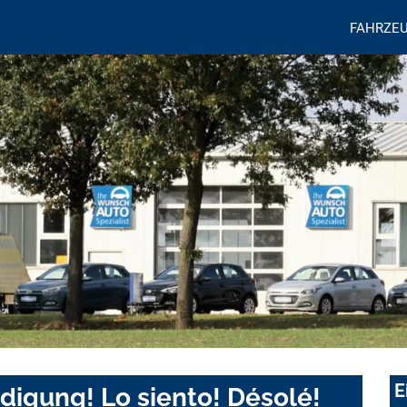
FAHRZE
E
digung! Lo siento! Désolé!