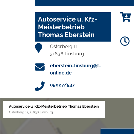
Autoservice u. Kfz-
Meisterbetrieb
Thomas Eberstein
Osterberg 11
31636 Linsburg
eberstein-linsburg@t-
online.de
05027/537
Autoservice u. Kfz-Meisterbetrieb Thomas Eberstein
Osterberg 11, 31636 Linsburg