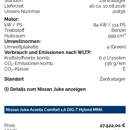
Standort
Zentrallager
Lieferzeit
ab ca. 10.08.2026
Unsere Nummer
20836
Motor:
kW / PS
84 kW / 114 PS
Treibstoff
Benzin
Hubraum
999 cm³
Umweltnormen:
Umweltplakette
4 (Green)
Verbrauch und Emissionen nach WLTP:
Kraftstoffverbr. komb.
6,0 l/100km
CO
-Emissionen komb.
136 g/km
2
CO
-Klasse
E
2
Standort
Zentrallager
Details zum Nissan Juke anzeigen
Nissan Juke Acenta Comfort 1,6 DIG-T Hybrid MMA
Preis:
27.522,00 €