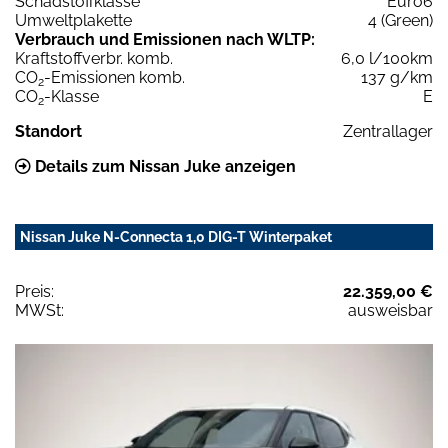
Schadstoffklasse
Euro6
Umweltplakette
4 (Green)
Verbrauch und Emissionen nach WLTP:
Kraftstoffverbr. komb.
6,0 l/100km
CO
-Emissionen komb.
137 g/km
2
CO
-Klasse
E
2
Standort
Zentrallager
Details zum Nissan Juke anzeigen
Nissan Juke N-Connecta 1,0 DIG-T Winterpaket
Preis:
22.359,00 €
MWSt:
ausweisbar