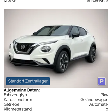
MWSt:
ausweisbar
Standort Zentrallager
Allgemeine Daten:
Fahrzeugtyp
Pkw
Karosserieform
Geländewagen
Getriebe
Automatik
Kilometerstand
0