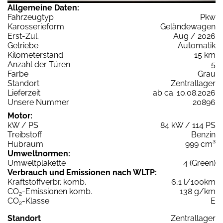
Allgemeine Daten:
Fahrzeugtyp
Pkw
Karosserieform
Geländewagen
Erst-Zul.
Aug / 2026
Getriebe
Automatik
Kilometerstand
15 km
Anzahl der Türen
5
Farbe
Grau
Standort
Zentrallager
Lieferzeit
ab ca. 10.08.2026
Unsere Nummer
20896
Motor:
kW / PS
84 kW / 114 PS
Treibstoff
Benzin
Hubraum
999 cm³
Umweltnormen:
Umweltplakette
4 (Green)
Verbrauch und Emissionen nach WLTP:
Kraftstoffverbr. komb.
6,1 l/100km
CO
-Emissionen komb.
138 g/km
2
CO
-Klasse
E
2
Standort
Zentrallager