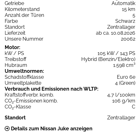
Getriebe
Automatik
Kilometerstand
15 km
Anzahl der Türen
5
Farbe
Schwarz
Standort
Zentrallager
Lieferzeit
ab ca. 10.08.2026
Unsere Nummer
20062
Motor:
kW / PS
105 kW / 143 PS
Treibstoff
Hybrid (Benzin/Elektro)
Hubraum
1.598 cm³
Umweltnormen:
Schadstoffklasse
Euro 6e
Umweltplakette
4 (Green)
Verbrauch und Emissionen nach WLTP:
Kraftstoffverbr. komb.
4,7 l/100km
CO
-Emissionen komb.
106 g/km
2
CO
-Klasse
C
2
Standort
Zentrallager
Details zum Nissan Juke anzeigen