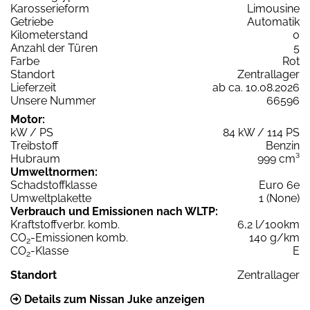
Karosserieform
Limousine
Getriebe
Automatik
Kilometerstand
0
Anzahl der Türen
5
Farbe
Rot
Standort
Zentrallager
Lieferzeit
ab ca. 10.08.2026
Unsere Nummer
66596
Motor:
kW / PS
84 kW / 114 PS
Treibstoff
Benzin
Hubraum
999 cm³
Umweltnormen:
Schadstoffklasse
Euro 6e
Umweltplakette
1 (None)
Verbrauch und Emissionen nach WLTP:
Kraftstoffverbr. komb.
6,2 l/100km
CO
-Emissionen komb.
140 g/km
2
CO
-Klasse
E
2
Standort
Zentrallager
Details zum Nissan Juke anzeigen