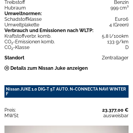
Treibstoff
Benzin
Hubraum
999 cm³
Umweltnormen:
Schadstoffklasse
Euro6
Umweltplakette
4 (Green)
Verbrauch und Emissionen nach WLTP:
Kraftstoffverbr. komb.
5,8 l/100km
CO
-Emissionen komb.
133 g/km
2
CO
-Klasse
D
2
Standort
Zentrallager
Details zum Nissan Juke anzeigen
Nissan JUKE 1.0 DIG-T 5T AUTO. N-CONNECTA NAVI WINTER
F
Preis:
23.377,00 €
MWSt:
ausweisbar