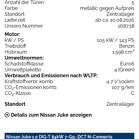
Anzahl der Türen
5
Farbe
metallic gegen Aufpreis
Standort
Zentrallager
Lieferzeit
ab ca. 10.08.2026
Unsere Nummer
168738
Motor:
kW / PS
105 kW / 143 PS
Treibstoff
Benzin
Hubraum
1.598 cm³
Umweltnormen:
Schadstoffklasse
Euro6
Umweltplakette
4 (Green)
Verbrauch und Emissionen nach WLTP:
Kraftstoffverbr. komb.
4,7 l/100km
CO
-Emissionen komb.
107 g/km
2
CO
-Klasse
C
2
Standort
Zentrallager
Details zum Nissan Juke anzeigen
Nissan Juke 1.0 DIG-T 84kW 7-Gg.-DCT N-Connecta