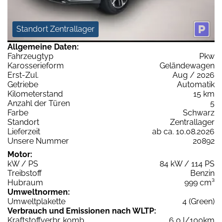
Standort Zentrallager
Allgemeine Daten:
Fahrzeugtyp
Pkw
Karosserieform
Geländewagen
Erst-Zul.
Aug / 2026
Getriebe
Automatik
Kilometerstand
15 km
Anzahl der Türen
5
Farbe
Schwarz
Standort
Zentrallager
Lieferzeit
ab ca. 10.08.2026
Unsere Nummer
20892
Motor:
kW / PS
84 kW / 114 PS
Treibstoff
Benzin
Hubraum
999 cm³
Umweltnormen:
Umweltplakette
4 (Green)
Verbrauch und Emissionen nach WLTP:
Kraftstoffverbr. komb.
6,0 l/100km