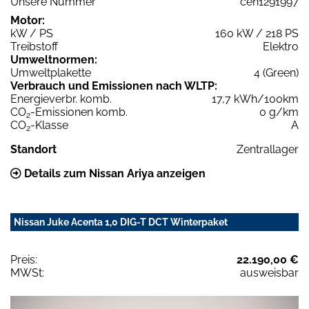
Unsere Nummer
cen1291997
Motor:
kW / PS
160 kW / 218 PS
Treibstoff
Elektro
Umweltnormen:
Umweltplakette
4 (Green)
Verbrauch und Emissionen nach WLTP:
Energieverbr. komb.
17,7 kWh/100km
CO
-Emissionen komb.
0 g/km
2
CO
-Klasse
A
2
Standort
Zentrallager
Details zum Nissan Ariya anzeigen
Nissan Juke Acenta 1,0 DIG-T DCT Winterpaket
Preis:
22.190,00 €
MWSt:
ausweisbar