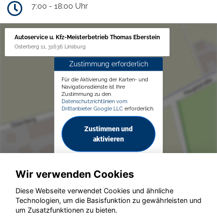
7:00 - 18:00 Uhr
Autoservice u. Kfz-Meisterbetrieb Thomas Eberstein
Osterberg 11, 31636 Linsburg
Zustimmung erforderlich
Für die Aktivierung der Karten- und
Navigationsdienste ist Ihre
Zustimmung zu den
Datenschutzrichtlinien vom
Drittanbieter Google LLC
erforderlich.
Zustimmen und
aktivieren
Wir verwenden Cookies
Diese Webseite verwendet Cookies und ähnliche
Technologien, um die Basisfunktion zu gewährleisten und
um Zusatzfunktionen zu bieten.
© konjunkturmotor.de GmbH 2020 - 2026