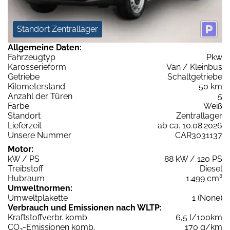
Standort Zentrallager
Allgemeine Daten:
Fahrzeugtyp
Pkw
Karosserieform
Van / Kleinbus
Getriebe
Schaltgetriebe
Kilometerstand
50 km
Anzahl der Türen
5
Farbe
Weiß
Standort
Zentrallager
Lieferzeit
ab ca. 10.08.2026
Unsere Nummer
CAR3031137
Motor:
kW / PS
88 kW / 120 PS
Treibstoff
Diesel
Hubraum
1.499 cm³
Umweltnormen:
Umweltplakette
1 (None)
Verbrauch und Emissionen nach WLTP:
Kraftstoffverbr. komb.
6,5 l/100km
CO
-Emissionen komb.
170 g/km
2