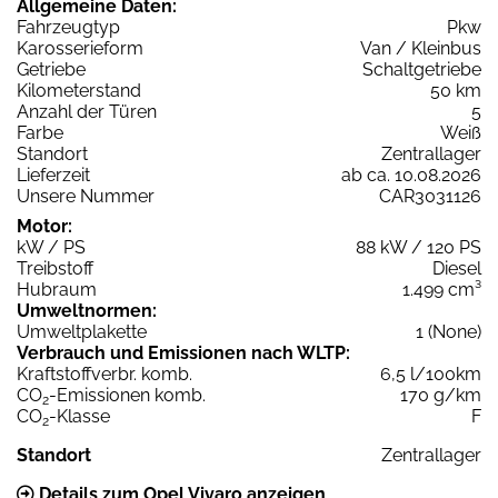
Allgemeine Daten:
Fahrzeugtyp
Pkw
Karosserieform
Van / Kleinbus
Getriebe
Schaltgetriebe
Kilometerstand
50 km
Anzahl der Türen
5
Farbe
Weiß
Standort
Zentrallager
Lieferzeit
ab ca. 10.08.2026
Unsere Nummer
CAR3031126
Motor:
kW / PS
88 kW / 120 PS
Treibstoff
Diesel
Hubraum
1.499 cm³
Umweltnormen:
Umweltplakette
1 (None)
Verbrauch und Emissionen nach WLTP:
Kraftstoffverbr. komb.
6,5 l/100km
CO
-Emissionen komb.
170 g/km
2
CO
-Klasse
F
2
Standort
Zentrallager
Details zum Opel Vivaro anzeigen