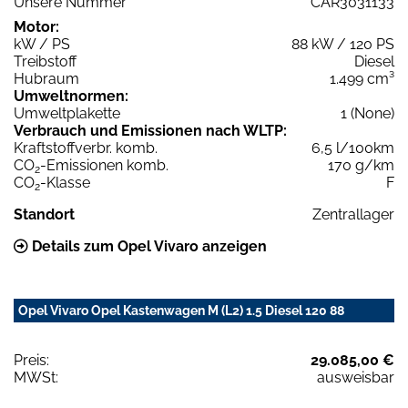
Unsere Nummer
CAR3031133
Motor:
kW / PS
88 kW / 120 PS
Treibstoff
Diesel
Hubraum
1.499 cm³
Umweltnormen:
Umweltplakette
1 (None)
Verbrauch und Emissionen nach WLTP:
Kraftstoffverbr. komb.
6,5 l/100km
CO
-Emissionen komb.
170 g/km
2
CO
-Klasse
F
2
Standort
Zentrallager
Details zum Opel Vivaro anzeigen
Opel Vivaro Opel Kastenwagen M (L2) 1.5 Diesel 120 88
Preis:
29.085,00 €
MWSt:
ausweisbar