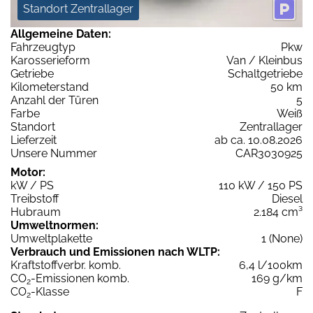
Standort Zentrallager
Allgemeine Daten:
Fahrzeugtyp
Pkw
Karosserieform
Van / Kleinbus
Getriebe
Schaltgetriebe
Kilometerstand
50 km
Anzahl der Türen
5
Farbe
Weiß
Standort
Zentrallager
Lieferzeit
ab ca. 10.08.2026
Unsere Nummer
CAR3030925
Motor:
kW / PS
110 kW / 150 PS
Treibstoff
Diesel
Hubraum
2.184 cm³
Umweltnormen:
Umweltplakette
1 (None)
Verbrauch und Emissionen nach WLTP:
Kraftstoffverbr. komb.
6,4 l/100km
CO
-Emissionen komb.
169 g/km
2
CO
-Klasse
F
2