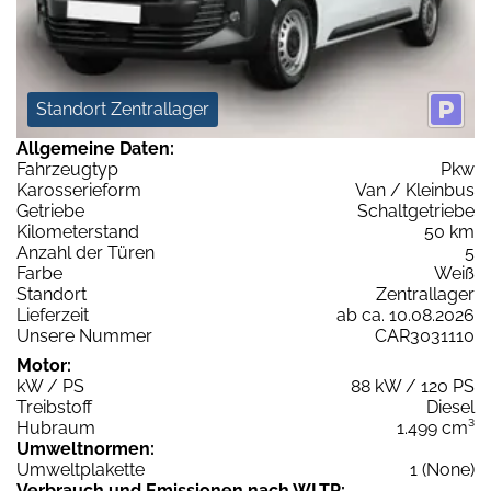
Standort Zentrallager
Allgemeine Daten:
Fahrzeugtyp
Pkw
Karosserieform
Van / Kleinbus
Getriebe
Schaltgetriebe
Kilometerstand
50 km
Anzahl der Türen
5
Farbe
Weiß
Standort
Zentrallager
Lieferzeit
ab ca. 10.08.2026
Unsere Nummer
CAR3031110
Motor:
kW / PS
88 kW / 120 PS
Treibstoff
Diesel
Hubraum
1.499 cm³
Umweltnormen:
Umweltplakette
1 (None)
Verbrauch und Emissionen nach WLTP: