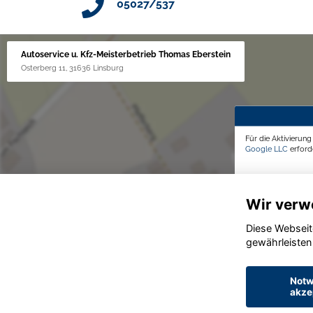
05027/537
Autoservice u. Kfz-Meisterbetrieb Thomas Eberstein
Osterberg 11, 31636 Linsburg
Für die Aktivierun
Google LLC
erforde
Wir verw
Diese Webseit
gewährleisten
Notw
akze
© konjunkturmotor.de GmbH 2020 - 2026