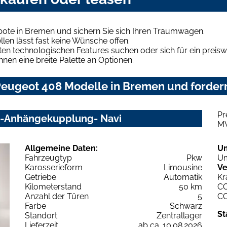
ote in Bremen und sichern Sie sich Ihren Traumwagen.
len lässt fast keine Wünsche offen.
en technologischen Features suchen oder sich für ein preiswe
hnen eine breite Palette an Optionen.
eugeot 408 Modelle in Bremen und fordern
Pr
 -Anhängekupplung- Navi
M
Allgemeine Daten:
U
Fahrzeugtyp
Pkw
Um
Karosserieform
Limousine
Ve
Getriebe
Automatik
Kr
Kilometerstand
50 km
C
Anzahl der Türen
5
C
Farbe
Schwarz
St
Standort
Zentrallager
Lieferzeit
ab ca. 10.08.2026