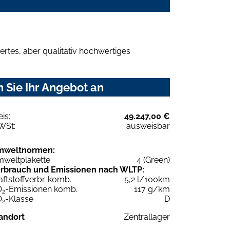
rtes, aber qualitativ hochwertiges
 Sie Ihr Angebot an
eis:
49.247,00 €
WSt:
ausweisbar
mweltnormen:
weltplakette
4 (Green)
rbrauch und Emissionen nach WLTP:
aftstoffverbr. komb.
5,2 l/100km
O
-Emissionen komb.
117 g/km
2
O
-Klasse
D
2
andort
Zentrallager