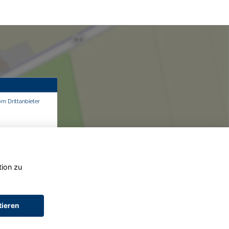
om Drittanbieter
tion zu
tieren
AGB (Service)
AGB (Teile)
AGB (Gebrauchtwagen)
Widerruf