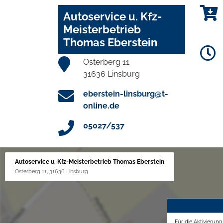
Autoservice u. Kfz-
Meisterbetrieb
Thomas Eberstein
Osterberg 11
31636 Linsburg
eberstein-linsburg@t-
online.de
05027/537
Autoservice u. Kfz-Meisterbetrieb Thomas Eberstein
Osterberg 11, 31636 Linsburg
Für die Aktivierun