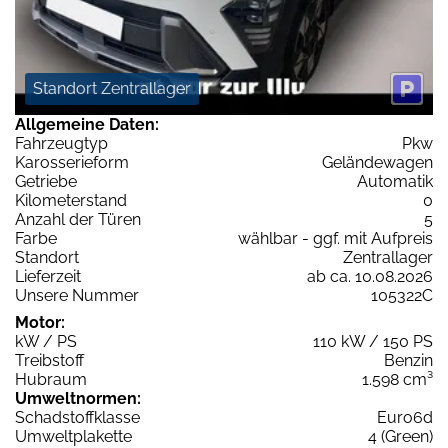
Standort Zentrallager
Allgemeine Daten:
Fahrzeugtyp
Pkw
Karosserieform
Geländewagen
Getriebe
Automatik
Kilometerstand
0
Anzahl der Türen
5
Farbe
wählbar - ggf. mit Aufpreis
Standort
Zentrallager
Lieferzeit
ab ca. 10.08.2026
Unsere Nummer
105322C
Motor:
kW / PS
110 kW / 150 PS
Treibstoff
Benzin
Hubraum
1.598 cm³
Umweltnormen:
Schadstoffklasse
Euro6d
Umweltplakette
4 (Green)