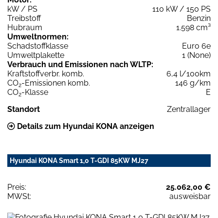
kW / PS
110 kW / 150 PS
Treibstoff
Benzin
Hubraum
1.598 cm³
Umweltnormen:
Schadstoffklasse
Euro 6e
Umweltplakette
1 (None)
Verbrauch und Emissionen nach WLTP:
Kraftstoffverbr. komb.
6,4 l/100km
CO
-Emissionen komb.
146 g/km
2
CO
-Klasse
E
2
Standort
Zentrallager
Details zum Hyundai KONA anzeigen
Hyundai KONA Smart 1,0 T-GDI 85KW MJ27
Preis:
25.062,00 €
MWSt:
ausweisbar