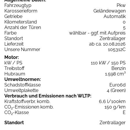
Fahrzeugtyp
Pkw
Karosserieform
Geländewagen
Getriebe
Automatik
Kilometerstand
0
Anzahl der Türen
5
Farbe
wählbar - ggf. mit Aufpreis
Standort
Zentrallager
Lieferzeit
ab ca. 10.08.2026
Unsere Nummer
105312C
Motor:
kW / PS
110 kW / 150 PS
Treibstoff
Benzin
Hubraum
1.598 cm³
Umweltnormen:
Schadstoffklasse
Euro6d
Umweltplakette
4 (Green)
Verbrauch und Emissionen nach WLTP:
Kraftstoffverbr. komb.
6,6 l/100km
CO
-Emissionen komb.
150 g/km
2
CO
-Klasse
E
2
Standort
Zentrallager