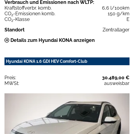
Verbrauch und Emissionen nach WLTP:
Kraftstoffverbr. komb.
6,6 l/100km
CO
-Emissionen komb.
150 g/km
2
CO
-Klasse
E
2
Standort
Zentrallager
Details zum Hyundai KONA anzeigen
Hyundai KONA 1.6 GDI HEV Comfort-Club
Preis:
30.489,00 €
MWSt:
ausweisbar