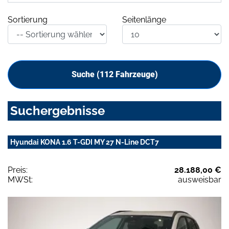
Sortierung
Seitenlänge
Suche (
112
Fahrzeuge)
Suchergebnisse
Hyundai KONA 1.6 T-GDI MY 27 N-Line DCT7
Preis:
28.188,00 €
MWSt:
ausweisbar