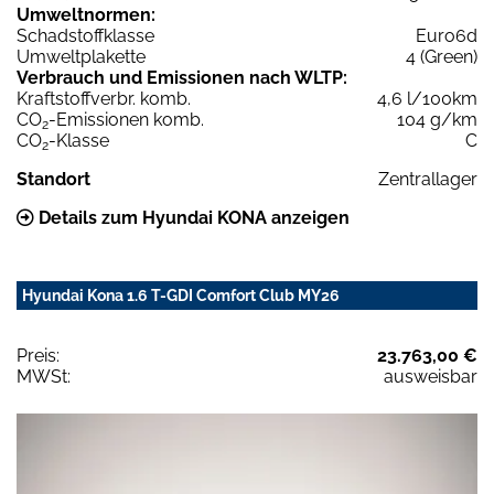
Umweltnormen:
Schadstoffklasse
Euro6d
Umweltplakette
4 (Green)
Verbrauch und Emissionen nach WLTP:
Kraftstoffverbr. komb.
4,6 l/100km
CO
-Emissionen komb.
104 g/km
2
CO
-Klasse
C
2
Standort
Zentrallager
Details zum Hyundai KONA anzeigen
Hyundai Kona 1.6 T-GDI Comfort Club MY26
Preis:
23.763,00 €
MWSt:
ausweisbar