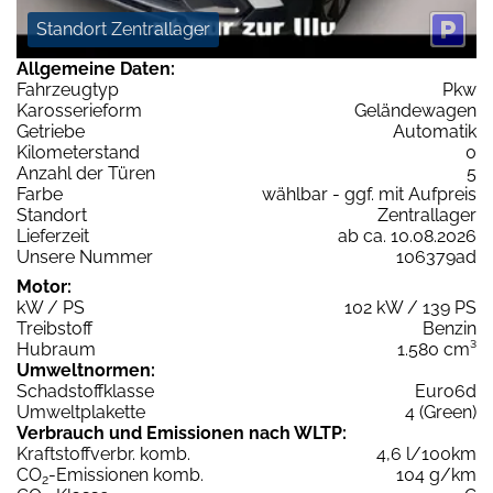
Standort Zentrallager
Allgemeine Daten:
Fahrzeugtyp
Pkw
Karosserieform
Geländewagen
Getriebe
Automatik
Kilometerstand
0
Anzahl der Türen
5
Farbe
wählbar - ggf. mit Aufpreis
Standort
Zentrallager
Lieferzeit
ab ca. 10.08.2026
Unsere Nummer
106379ad
Motor:
kW / PS
102 kW / 139 PS
Treibstoff
Benzin
Hubraum
1.580 cm³
Umweltnormen:
Schadstoffklasse
Euro6d
Umweltplakette
4 (Green)
Verbrauch und Emissionen nach WLTP:
Kraftstoffverbr. komb.
4,6 l/100km
CO
-Emissionen komb.
104 g/km
2