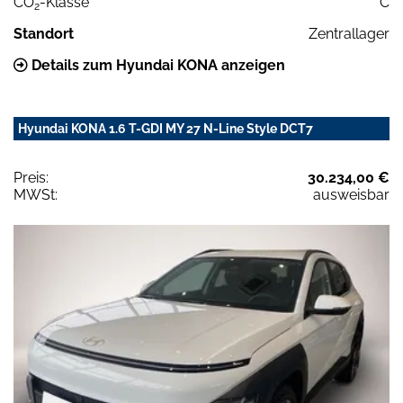
CO
-Klasse
C
2
Standort
Zentrallager
Details zum Hyundai KONA anzeigen
Hyundai KONA 1.6 T-GDI MY 27 N-Line Style DCT7
Preis:
30.234,00 €
MWSt:
ausweisbar