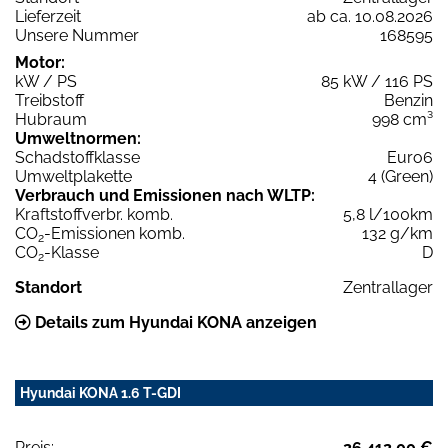
Lieferzeit
ab ca. 10.08.2026
Unsere Nummer
168595
Motor:
kW / PS
85 kW / 116 PS
Treibstoff
Benzin
Hubraum
998 cm³
Umweltnormen:
Schadstoffklasse
Euro6
Umweltplakette
4 (Green)
Verbrauch und Emissionen nach WLTP:
Kraftstoffverbr. komb.
5,8 l/100km
CO
-Emissionen komb.
132 g/km
2
CO
-Klasse
D
2
Standort
Zentrallager
Details zum Hyundai KONA anzeigen
Hyundai KONA 1.6 T-GDI
Preis:
26.412,00 €