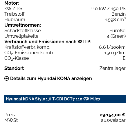
Motor:
kW / PS
110 kW / 150 PS
Treibstoff
Benzin
Hubraum
1.598 cm³
Umweltnormen:
Schadstoffklasse
Euro6d
Umweltplakette
4 (Green)
Verbrauch und Emissionen nach WLTP:
Kraftstoffverbr. komb.
6,6 l/100km
CO
-Emissionen komb.
150 g/km
2
CO
-Klasse
E
2
Standort
Zentrallager
Details zum Hyundai KONA anzeigen
Hyundai KONA Style 1,6 T-GDI DCT7 110KW MJ27
Preis:
29.154,00 €
MWSt:
ausweisbar