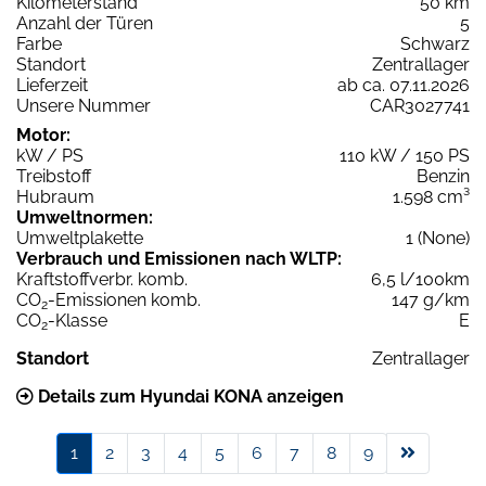
Kilometerstand
50 km
Anzahl der Türen
5
Farbe
Schwarz
Standort
Zentrallager
Lieferzeit
ab ca. 07.11.2026
Unsere Nummer
CAR3027741
Motor:
kW / PS
110 kW / 150 PS
Treibstoff
Benzin
Hubraum
1.598 cm³
Umweltnormen:
Umweltplakette
1 (None)
Verbrauch und Emissionen nach WLTP:
Kraftstoffverbr. komb.
6,5 l/100km
CO
-Emissionen komb.
147 g/km
2
CO
-Klasse
E
2
Standort
Zentrallager
Details zum Hyundai KONA anzeigen
1
2
3
4
5
6
7
8
9