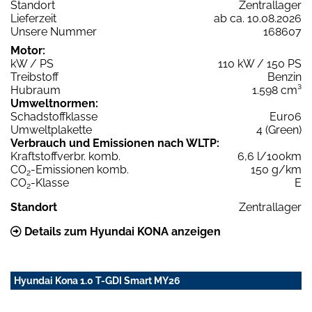
Standort
Zentrallager
Lieferzeit
ab ca. 10.08.2026
Unsere Nummer
168607
Motor:
kW / PS
110 kW / 150 PS
Treibstoff
Benzin
Hubraum
1.598 cm³
Umweltnormen:
Schadstoffklasse
Euro6
Umweltplakette
4 (Green)
Verbrauch und Emissionen nach WLTP:
Kraftstoffverbr. komb.
6,6 l/100km
CO
-Emissionen komb.
150 g/km
2
CO
-Klasse
E
2
Standort
Zentrallager
Details zum Hyundai KONA anzeigen
Hyundai Kona 1.0 T-GDI Smart MY26