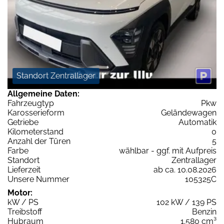
Standort Zentrallager
Allgemeine Daten:
Fahrzeugtyp
Pkw
Karosserieform
Geländewagen
Getriebe
Automatik
Kilometerstand
0
Anzahl der Türen
5
Farbe
wählbar - ggf. mit Aufpreis
Standort
Zentrallager
Lieferzeit
ab ca. 10.08.2026
Unsere Nummer
105325C
Motor:
kW / PS
102 kW / 139 PS
Treibstoff
Benzin
Hubraum
1.580 cm³