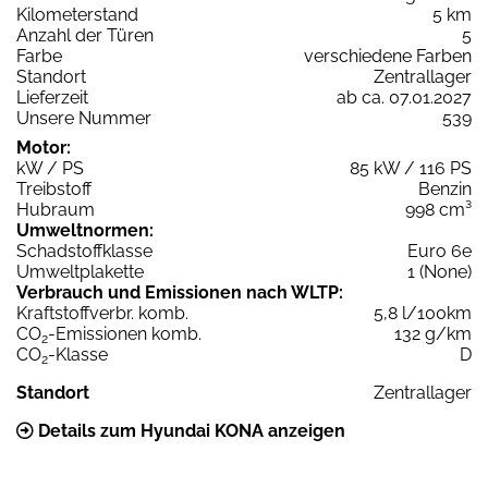
Kilometerstand
5 km
Anzahl der Türen
5
Farbe
verschiedene Farben
Standort
Zentrallager
Lieferzeit
ab ca. 07.01.2027
Unsere Nummer
539
Motor:
kW / PS
85 kW / 116 PS
Treibstoff
Benzin
Hubraum
998 cm³
Umweltnormen:
Schadstoffklasse
Euro 6e
Umweltplakette
1 (None)
Verbrauch und Emissionen nach WLTP:
Kraftstoffverbr. komb.
5,8 l/100km
CO
-Emissionen komb.
132 g/km
2
CO
-Klasse
D
2
Standort
Zentrallager
Details zum Hyundai KONA anzeigen