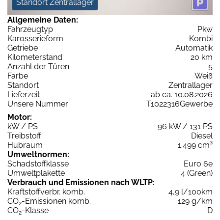
Standort Zentrallager
Allgemeine Daten:
Fahrzeugtyp
Pkw
Karosserieform
Kombi
Getriebe
Automatik
Kilometerstand
20 km
Anzahl der Türen
5
Farbe
Weiß
Standort
Zentrallager
Lieferzeit
ab ca. 10.08.2026
Unsere Nummer
T1022316Gewerbe
Motor:
kW / PS
96 kW / 131 PS
Treibstoff
Diesel
Hubraum
1.499 cm³
Umweltnormen:
Schadstoffklasse
Euro 6e
Umweltplakette
4 (Green)
Verbrauch und Emissionen nach WLTP:
Kraftstoffverbr. komb.
4,9 l/100km
CO
-Emissionen komb.
129 g/km
2
CO
-Klasse
D
2