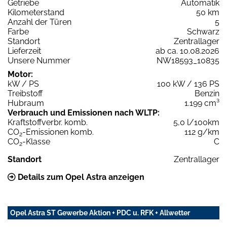
Getriebe
Automatik
Kilometerstand
50 km
Anzahl der Türen
5
Farbe
Schwarz
Standort
Zentrallager
Lieferzeit
ab ca. 10.08.2026
Unsere Nummer
NW18593_10835
Motor:
kW / PS
100 kW / 136 PS
Treibstoff
Benzin
Hubraum
1.199 cm³
Verbrauch und Emissionen nach WLTP:
Kraftstoffverbr. komb.
5,0 l/100km
CO
-Emissionen komb.
112 g/km
2
CO
-Klasse
C
2
Standort
Zentrallager
Details zum Opel Astra anzeigen
Opel Astra ST Gewerbe Aktion + PDC u. RFK + Allwetter