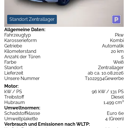
Standort Zentrallager
Allgemeine Daten:
Fahrzeugtyp
Pkw
Karosserieform
Kombi
Getriebe
Automatik
Kilometerstand
20 km
Anzahl der Türen
5
Farbe
Weiß
Standort
Zentrallager
Lieferzeit
ab ca. 10.08.2026
Unsere Nummer
T1022934Gewerbe
Motor:
kW / PS
96 kW / 131 PS
Treibstoff
Diesel
Hubraum
1.499 cm³
Umweltnormen:
Schadstoffklasse
Euro 6e
Umweltplakette
4 (Green)
Verbrauch und Emissionen nach WLTP: