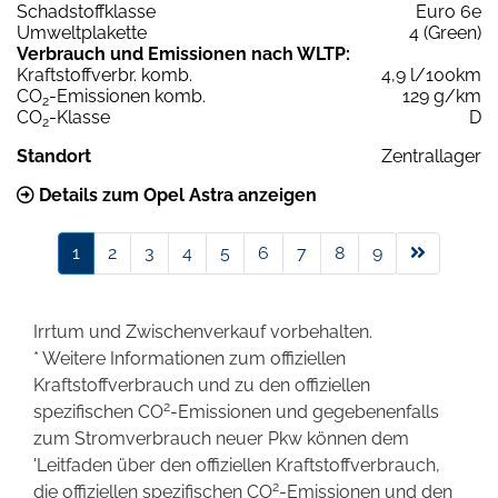
Schadstoffklasse
Euro 6e
Umweltplakette
4 (Green)
Verbrauch und Emissionen nach WLTP:
Kraftstoffverbr. komb.
4,9 l/100km
CO
-Emissionen komb.
129 g/km
2
CO
-Klasse
D
2
Standort
Zentrallager
Details zum Opel Astra anzeigen
1
2
3
4
5
6
7
8
9
Irrtum und Zwischenverkauf vorbehalten.
* Weitere Informationen zum offiziellen
Kraftstoffverbrauch und zu den offiziellen
2
spezifischen CO
-Emissionen und gegebenenfalls
zum Stromverbrauch neuer Pkw können dem
'Leitfaden über den offiziellen Kraftstoffverbrauch,
2
die offiziellen spezifischen CO
-Emissionen und den