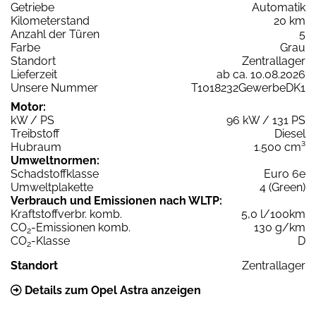
Getriebe
Automatik
Kilometerstand
20 km
Anzahl der Türen
5
Farbe
Grau
Standort
Zentrallager
Lieferzeit
ab ca. 10.08.2026
Unsere Nummer
T1018232GewerbeDK1
Motor:
kW / PS
96 kW / 131 PS
Treibstoff
Diesel
Hubraum
1.500 cm³
Umweltnormen:
Schadstoffklasse
Euro 6e
Umweltplakette
4 (Green)
Verbrauch und Emissionen nach WLTP:
Kraftstoffverbr. komb.
5,0 l/100km
CO
-Emissionen komb.
130 g/km
2
CO
-Klasse
D
2
Standort
Zentrallager
Details zum Opel Astra anzeigen