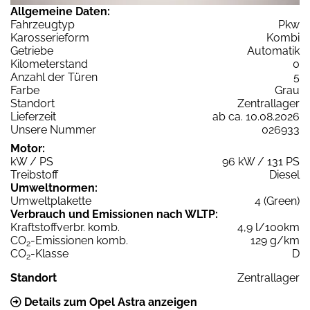
Allgemeine Daten:
Fahrzeugtyp
Pkw
Karosserieform
Kombi
Getriebe
Automatik
Kilometerstand
0
Anzahl der Türen
5
Farbe
Grau
Standort
Zentrallager
Lieferzeit
ab ca. 10.08.2026
Unsere Nummer
026933
Motor:
kW / PS
96 kW / 131 PS
Treibstoff
Diesel
Umweltnormen:
Umweltplakette
4 (Green)
Verbrauch und Emissionen nach WLTP:
Kraftstoffverbr. komb.
4,9 l/100km
CO
-Emissionen komb.
129 g/km
2
CO
-Klasse
D
2
Standort
Zentrallager
Details zum Opel Astra anzeigen